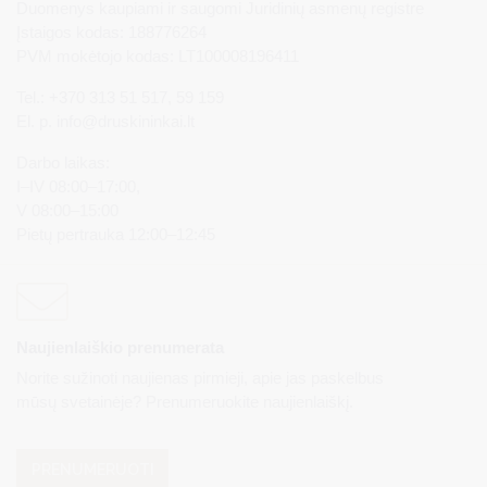
Duomenys kaupiami ir saugomi Juridinių asmenų registre
Įstaigos kodas: 188776264
PVM mokėtojo kodas: LT100008196411
Tel.: +370 313 51 517, 59 159
El. p.
info@druskininkai.lt
Darbo laikas:
I–IV 08:00–17:00,
V 08:00–15:00
Pietų pertrauka 12:00–12:45
Naujienlaiškio prenumerata
Norite sužinoti naujienas pirmieji, apie jas paskelbus
mūsų svetainėje? Prenumeruokite naujienlaiškį.
PRENUMERUOTI