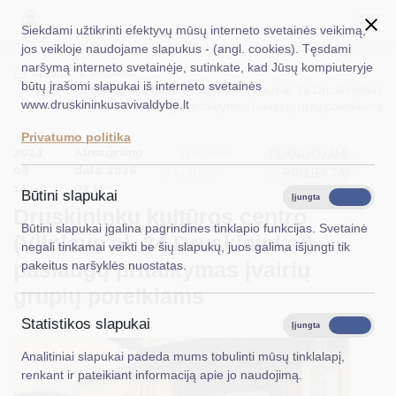
Siekdami užtikrinti efektyvų mūsų interneto svetainės veikimą,
jos veikloje naudojame slapukus - (angl. cookies). Tęsdami
naršymą interneto svetainėje, sutinkate, kad Jūsų kompiuteryje
EN
Ieškoti...
Titulinis
Projektai
būtų įrašomi slapukai iš interneto svetainės
Druskininkų kultūros centro (Vilniaus al. 24 Druskininkai)
www.druskininkusavivaldybe.lt
paslaugų pritaikymas įvairių grupių poreikiams
Taryba
Privatumo politika
2024
Atnaujinimo
Meras
Turizmas
PLANUOJAMI
08
data: 2026
ir kultūra
PROJEKTAI
Administracija
14
02 11
Būtini slapukai
Įjungta
Išjungta
Druskininkų kultūros centro
Veiklos sritys
Būtini slapukai įgalina pagrindines tinklapio funkcijas. Svetainė
(Vilniaus al. 24 Druskininkai)
negali tinkamai veikti be šių slapukų, juos galima išjungti tik
Teisinė informacija
paslaugų pritaikymas įvairių
pakeitus naršyklės nuostatas.
Struktūra ir kontaktinė informacija
grupių poreikiams
Statistikos slapukai
Karjera
Įjungta
Išjungta
Analitiniai slapukai padeda mums tobulinti mūsų tinklalapį,
DUK
renkant ir pateikiant informaciją apie jo naudojimą.
PASLAUGOS