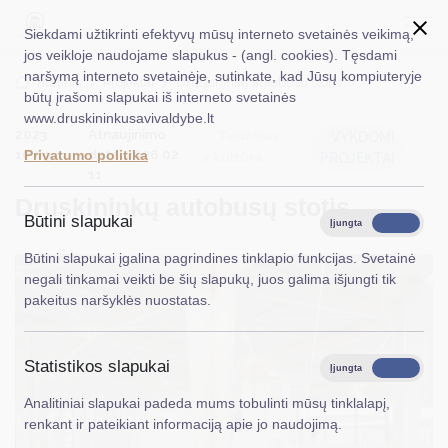
Siekdami užtikrinti efektyvų mūsų interneto svetainės veikimą,
jos veikloje naudojame slapukus - (angl. cookies). Tęsdami
naršymą interneto svetainėje, sutinkate, kad Jūsų kompiuteryje
EN
Ieškoti...
Titulinis
Projektai
Druskininkų autobusų stotis
būtų įrašomi slapukai iš interneto svetainės
www.druskininkusavivaldybe.lt
Taryba
2023
Atnaujinimo
Turizmas
VYKDOMI
10 09
data: 2026 02
Privatumo politika
ir kultūra
PROJEKTAI
Meras
11
Druskininkų autobusų stotis
Administracija
Būtini slapukai
Įjungta
Išjungta
Veiklos sritys
Būtini slapukai įgalina pagrindines tinklapio funkcijas. Svetainė
negali tinkamai veikti be šių slapukų, juos galima išjungti tik
Teisinė informacija
pakeitus naršyklės nuostatas.
Struktūra ir kontaktinė informacija
Statistikos slapukai
Karjera
Įjungta
Išjungta
Analitiniai slapukai padeda mums tobulinti mūsų tinklalapį,
DUK
renkant ir pateikiant informaciją apie jo naudojimą.
PASLAUGOS