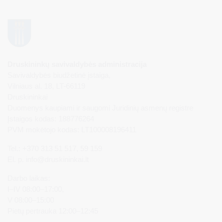
Druskininkų savivaldybės administracija
Savivaldybės biudžetinė įstaiga,
Vilniaus al. 18, LT-66119
Druskininkai
Duomenys kaupiami ir saugomi Juridinių asmenų registre
Įstaigos kodas: 188776264
PVM mokėtojo kodas: LT100008196411
Tel.: +370 313 51 517, 59 159
El. p.
info@druskininkai.lt
Darbo laikas:
I–IV 08:00–17:00,
V 08:00–15:00
Pietų pertrauka 12:00–12:45