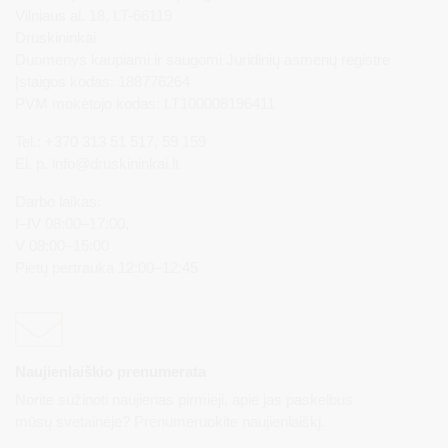
Vilniaus al. 18, LT-66119
Druskininkai
Duomenys kaupiami ir saugomi Juridinių asmenų registre
Įstaigos kodas: 188776264
PVM mokėtojo kodas: LT100008196411
Tel.: +370 313 51 517, 59 159
El. p.
info@druskininkai.lt
Darbo laikas:
I–IV 08:00–17:00,
V 08:00–15:00
Pietų pertrauka 12:00–12:45
Naujienlaiškio prenumerata
Norite sužinoti naujienas pirmieji, apie jas paskelbus
mūsų svetainėje? Prenumeruokite naujienlaiškį.