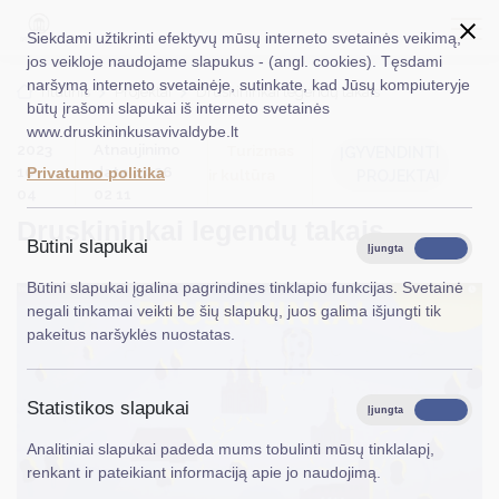
Siekdami užtikrinti efektyvų mūsų interneto svetainės veikimą,
jos veikloje naudojame slapukus - (angl. cookies). Tęsdami
naršymą interneto svetainėje, sutinkate, kad Jūsų kompiuteryje
EN
Ieškoti...
Titulinis
Projektai
Druskininkai legendų takais
būtų įrašomi slapukai iš interneto svetainės
www.druskininkusavivaldybe.lt
Taryba
2023
Atnaujinimo
Turizmas
ĮGYVENDINTI
10
data: 2026
Privatumo politika
ir kultūra
PROJEKTAI
Meras
04
02 11
Druskininkai legendų takais
Administracija
Būtini slapukai
Įjungta
Išjungta
Veiklos sritys
Būtini slapukai įgalina pagrindines tinklapio funkcijas. Svetainė
negali tinkamai veikti be šių slapukų, juos galima išjungti tik
Teisinė informacija
pakeitus naršyklės nuostatas.
Struktūra ir kontaktinė informacija
Statistikos slapukai
Karjera
Įjungta
Išjungta
Analitiniai slapukai padeda mums tobulinti mūsų tinklalapį,
DUK
renkant ir pateikiant informaciją apie jo naudojimą.
PASLAUGOS