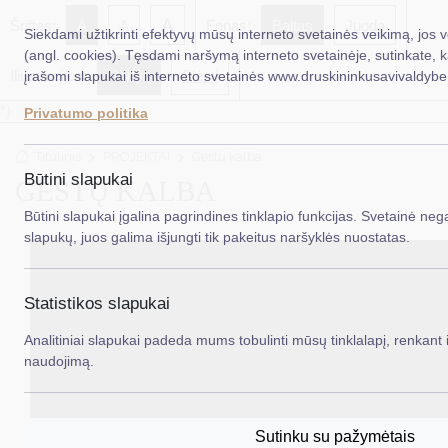
A
Šriftas:
A
A
Fonas:
Baltas
Juoda
Siekdami užtikrinti efektyvų mūsų interneto svetainės veikimą, jos 
(angl. cookies). Tęsdami naršymą interneto svetainėje, sutinkate, 
Iliustracijos:
Rodyti
Slėpti
įrašomi slapukai iš interneto svetainės www.druskininkusavivaldybe.
EN
Ieš
*}
Privatumo politika
Taryba
Titulinis
PROJEKTAI
Gestų kalba
Meras
Būtini slapukai
GESTŲ KALBA
Administracija
Būtini slapukai įgalina pagrindines tinklapio funkcijas. Svetainė nega
slapukų, juos galima išjungti tik pakeitus naršyklės nuostatas.
Veiklos sritys
Teisinė informacija
Statistikos slapukai
Struktūra ir kontaktinė informacija
Analitiniai slapukai padeda mums tobulinti mūsų tinklalapį, renkant i
naudojimą.
Karjera
DUK
Sutinku su pažymėtais
PASLAUGOS