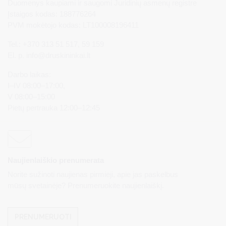
Duomenys kaupiami ir saugomi Juridinių asmenų registre
Įstaigos kodas: 188776264
PVM mokėtojo kodas: LT100008196411
Tel.: +370 313 51 517, 59 159
El. p.
info@druskininkai.lt
Darbo laikas:
I–IV 08:00–17:00,
V 08:00–15:00
Pietų pertrauka 12:00–12:45
Naujienlaiškio prenumerata
Norite sužinoti naujienas pirmieji, apie jas paskelbus
mūsų svetainėje? Prenumeruokite naujienlaiškį.
PRENUMERUOTI