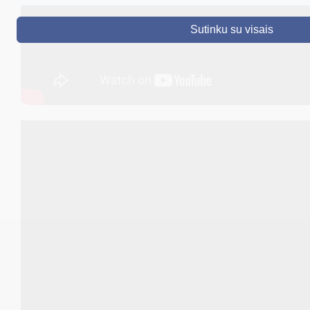
DRUSKININKAI
Sutinku su visais
SKELBIMAI
TURIZMAS
VERSLAS
PROJEKTAI
ŠVIETIMAS
REGISTRACIJA
RENGINIAI