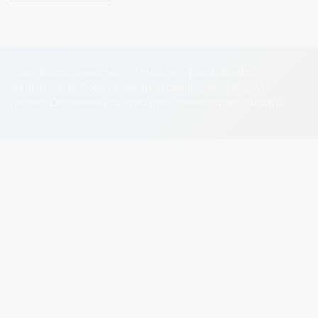
Visos teisės saugomos. © Druskininkų savivaldybės
administracija. Kopijuoti, dauginti, platinti galima tik gavus
raštišką Druskininkų savivaldybės administracijos sutikimą.