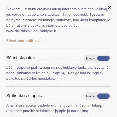
Siekdami užtikrinti efektyvų mūsų interneto svetainės veikimą,
jos veikloje naudojame slapukus - (angl. cookies). Tęsdami
naršymą interneto svetainėje, sutinkate, kad Jūsų kompiuteryje
EN
Ieškoti...
Titulinis
Paslaugos
Seniūnijose teikiamos paslaugos
būtų įrašomi slapukai iš interneto svetainės
SENIŪNIJOSE TEIKIAMOS
www.druskininkusavivaldybe.lt
Taryba
PASLAUGOS
Privatumo politika
Meras
Administracija
Būtini slapukai
PAŽYMOS APIE DEKLARUOTĄ GYVENAMĄJĄ
Įjungta
Išjungta
VIETĄ ARBA APIE ĮTRAUKIMĄ Į
Veiklos sritys
Būtini slapukai įgalina pagrindines tinklapio funkcijas. Svetainė
GYVENAMOSIOS VIETOS NETURINČIŲ
negali tinkamai veikti be šių slapukų, juos galima išjungti tik
Teisinė informacija
ASMENŲ APSKAITĄ IŠDAVIMAS
pakeitus naršyklės nuostatas.
@UŽSAKYMAS INTERNETU
Struktūra ir kontaktinė informacija
Statistikos slapukai
Karjera
Įjungta
Išjungta
PAŽYMOS GYVENAMOSIOS PATALPOS
Analitiniai slapukai padeda mums tobulinti mūsų tinklalapį,
DUK
SAVININKUI (BENDRATURČIUI),
renkant ir pateikiant informaciją apie jo naudojimą.
PATVIRTINANČIOS JAM NUOSAVYBĖS TEISE
PASLAUGOS