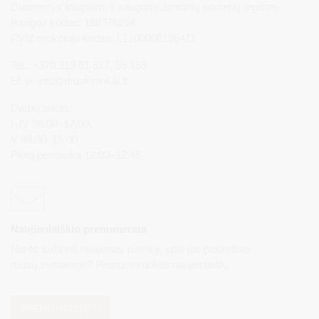
Duomenys kaupiami ir saugomi Juridinių asmenų registre
Įstaigos kodas: 188776264
PVM mokėtojo kodas: LT100008196411
Tel.: +370 313 51 517, 59 159
El. p.
info@druskininkai.lt
Darbo laikas:
I–IV 08:00–17:00,
V 08:00–15:00
Pietų pertrauka 12:00–12:45
Naujienlaiškio prenumerata
Norite sužinoti naujienas pirmieji, apie jas paskelbus
mūsų svetainėje? Prenumeruokite naujienlaiškį.
PRENUMERUOTI