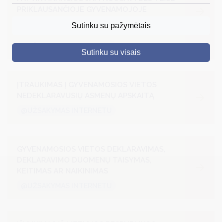
PRIKLAUSANČIOJE GYVENAMOJOJE
DRUSKININKAI
PATALPOJE SAVO GYVENAMĄJĄ VIETĄ
Sutinku su pažymėtais
DEKLARAVUSIUS ASMENIS, IŠDAVIMAS
SKELBIMAI
@UŽSAKYMAS INTERNETU
Sutinku su visais
TURIZMAS
VERSLAS
ĮTRAUKIMAS Į GYVENAMOSIOS VIETOS
NEDEKLARAVUSIŲ ASMENŲ APSKAITĄ
PROJEKTAI
@UŽSAKYMAS INTERNETU
ŠVIETIMAS
REGISTRACIJA
GYVENAMOSIOS VIETOS DEKLARAVIMAS,
RENGINIAI
DEKLARAVIMO DUOMENŲ TAISYMAS,
KEITIMAS AR NAIKINIMAS
@UŽSAKYMAS INTERNETU