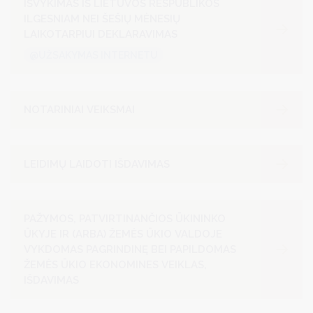
IŠVYKIMAS IŠ LIETUVOS RESPUBLIKOS
ILGESNIAM NEI ŠEŠIŲ MĖNESIŲ
LAIKOTARPIUI DEKLARAVIMAS
@UŽSAKYMAS INTERNETU
NOTARINIAI VEIKSMAI
LEIDIMŲ LAIDOTI IŠDAVIMAS
PAŽYMOS, PATVIRTINANČIOS ŪKININKO
ŪKYJE IR (ARBA) ŽEMĖS ŪKIO VALDOJE
VYKDOMAS PAGRINDINĘ BEI PAPILDOMAS
ŽEMĖS ŪKIO EKONOMINES VEIKLAS,
IŠDAVIMAS