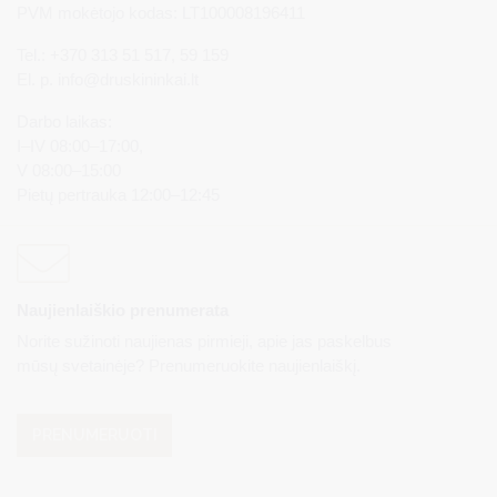
PVM mokėtojo kodas: LT100008196411
Tel.: +370 313 51 517, 59 159
El. p.
info@druskininkai.lt
Darbo laikas:
I–IV 08:00–17:00,
V 08:00–15:00
Pietų pertrauka 12:00–12:45
Naujienlaiškio prenumerata
Norite sužinoti naujienas pirmieji, apie jas paskelbus
mūsų svetainėje? Prenumeruokite naujienlaiškį.
PRENUMERUOTI