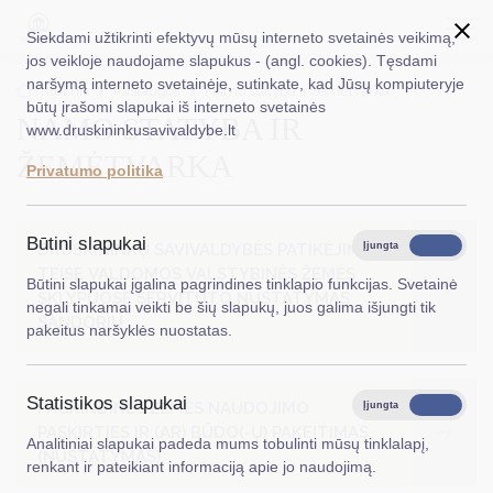
Siekdami užtikrinti efektyvų mūsų interneto svetainės veikimą,
jos veikloje naudojame slapukus - (angl. cookies). Tęsdami
naršymą interneto svetainėje, sutinkate, kad Jūsų kompiuteryje
EN
Ieškoti...
Titulinis
Paslaugos
Namo statyba ir žemėtvarka
būtų įrašomi slapukai iš interneto svetainės
NAMO STATYBA IR
www.druskininkusavivaldybe.lt
Taryba
ŽEMĖTVARKA
Privatumo politika
Meras
Administracija
Būtini slapukai
DRUSKININKŲ SAVIVALDYBĖS PATIKĖJIMO
Įjungta
Išjungta
TEISE VALDOMOS VALSTYBINĖS ŽEMĖS
Veiklos sritys
Būtini slapukai įgalina pagrindines tinklapio funkcijas. Svetainė
SKLYPUOSE SERVITUTO NUSTATYMAS
negali tinkamai veikti be šių slapukų, juos galima išjungti tik
Teisinė informacija
SANDORIU
pakeitus naršyklės nuostatas.
Struktūra ir kontaktinė informacija
Statistikos slapukai
Karjera
PAGRINDINĖS ŽEMĖS NAUDOJIMO
Įjungta
Išjungta
PASKIRTIES IR (AR) BŪDO(-Ų) PAKEITIMAS
Analitiniai slapukai padeda mums tobulinti mūsų tinklalapį,
DUK
(NUSTATYMAS)
renkant ir pateikiant informaciją apie jo naudojimą.
PASLAUGOS