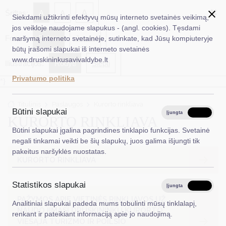
✖
A
Šriftas:
A
A
Siekdami užtikrinti efektyvų mūsų interneto svetainės veikimą,
jos veikloje naudojame slapukus - (angl. cookies). Tęsdami
Fonas:
Baltas
Juoda
naršymą interneto svetainėje, sutinkate, kad Jūsų kompiuteryje
EN
Ieškoti...
būtų įrašomi slapukai iš interneto svetainės
www.druskininkusavivaldybe.lt
Iliustracijos:
Rodyti
Slėpti
Taryba
Privatumo politika
*}
Meras
Titulinis
Paslaugos
Kurorto rinkliava
Administracija
Būtini slapukai
Įjungta
Išjungta
KURORTO RINKLIAVA
Veiklos sritys
Būtini slapukai įgalina pagrindines tinklapio funkcijas. Svetainė
negali tinkamai veikti be šių slapukų, juos galima išjungti tik
Teisinė informacija
pakeitus naršyklės nuostatas.
KURORTO RINKLIAVA
Struktūra ir kontaktinė informacija
Statistikos slapukai
Karjera
Įjungta
Išjungta
PAŽYMOS APIE VIETINĖS RINKLIAVOS UŽ
Analitiniai slapukai padeda mums tobulinti mūsų tinklalapį,
DUK
NAUDOJIMĄSI DRUSKININKŲ KURORTO
renkant ir pateikiant informaciją apie jo naudojimą.
VIEŠĄJA TURIZMO IR POILSIO
PASLAUGOS