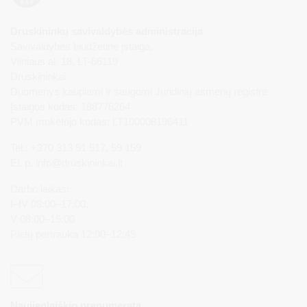
Druskininkų savivaldybės administracija
Savivaldybės biudžetinė įstaiga,
Vilniaus al. 18, LT-66119
Druskininkai
Duomenys kaupiami ir saugomi Juridinių asmenų registre
Įstaigos kodas: 188776264
PVM mokėtojo kodas: LT100008196411
Tel.: +370 313 51 517, 59 159
El. p.
info@druskininkai.lt
Darbo laikas:
I–IV 08:00–17:00,
V 08:00–15:00
Pietų pertrauka 12:00–12:45
Naujienlaiškio prenumerata