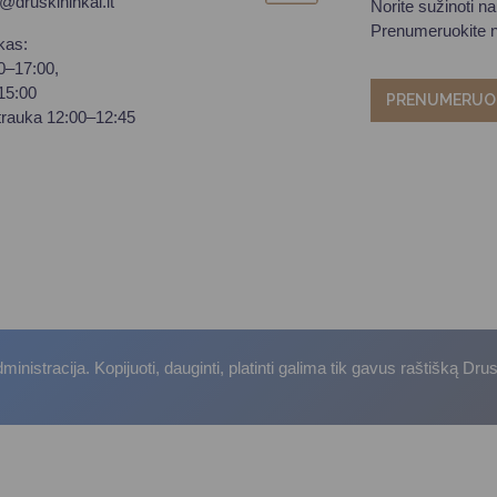
o@druskininkai.lt
Norite sužinoti n
Prenumeruokite na
kas:
00–17:00,
–15:00
PRENUMERUO
trauka 12:00–12:45
istracija. Kopijuoti, dauginti, platinti galima tik gavus raštišką Dru