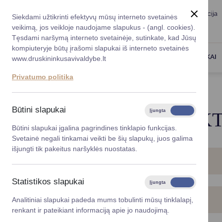
Taryba
Meras
Administracija
Siekdami užtikrinti efektyvų mūsų interneto svetainės
Karjera
DUK
veikimą, jos veikloje naudojame slapukus - (angl. cookies).
Registruokitės priėmi
Administracin
Tęsdami naršymą interneto svetainėje, sutinkate, kad Jūsų
kompiuteryje būtų įrašomi slapukai iš interneto svetainės
Darbotvarkė
Savivaldybės 
PASLAUGOS
DRUSKININKAI
www.druskininkusavivaldybe.lt
vadovai
Kontaktai
Privatumo politika
Planavimo do
Titulinis
Paslaugos
Artimojo netektis
Vicemerai
Korupcijos pre
Būtini slapukai
Įjungta
Išjungta
ARTIMOJO NETEKT
Mero patarėja
Viešieji pirkim
Būtini slapukai įgalina pagrindines tinklapio funkcijas.
Svetainė negali tinkamai veikti be šių slapukų, juos galima
Lygios galim
išjungti tik pakeitus naršyklės nuostatas.
MIRTIES REGISTRAVIMAS
Savivaldybės
projektai
Statistikos slapukai
Įjungta
Išjungta
Finansų valdym
LEIDIMŲ LAIDOTI IŠDAVIMAS
Analitiniai slapukai padeda mums tobulinti mūsų tinklalapį,
renkant ir pateikiant informaciją apie jo naudojimą.
Organizacinė 