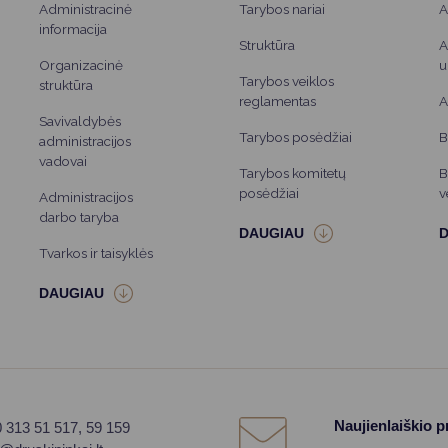
Administracinė
Tarybos nariai
A
informacija
Struktūra
A
Organizacinė
u
Tarybos veiklos
struktūra
reglamentas
A
Savivaldybės
Tarybos posėdžiai
B
administracijos
vadovai
Tarybos komitetų
B
posėdžiai
v
Administracijos
darbo taryba
Tvarkos ir taisyklės
Naujienlaiškio 
0 313 51 517, 59 159