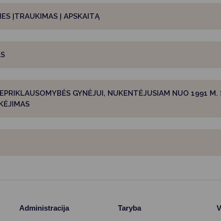
Vartotojų teisių apsauga
ES ĮTRAUKIMAS Į APSKAITĄ
Pranešėjų apsauga
Asmens duomenų apsauga
AS
EPRIKLAUSOMYBĖS GYNĖJUI, NUKENTĖJUSIAM NUO 1991 M. S
KĖJIMAS
Administracija
Taryba
V