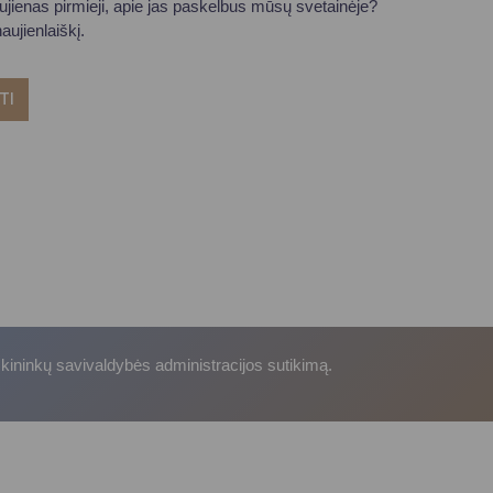
aujienas pirmieji, apie jas paskelbus mūsų svetainėje?
ujienlaiškį.
TI
skininkų savivaldybės administracijos sutikimą.