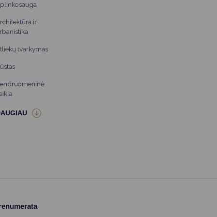
plinkosauga
rchitektūra ir
rbanistika
tliekų tvarkymas
ūstas
endruomeninė
eikla
prenumerata