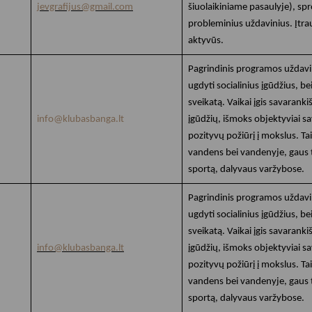
jevgrafijus@gmail.com
šiuolaikiniame pasaulyje), sprę
probleminius uždavinius. Įtra
aktyvūs.
Pagrindinis programos uždavin
ugdyti socialinius įgūdžius, bei
sveikatą. Vaikai įgis savara
info@klubasbanga.lt
įgūdžių, išmoks objektyviai sa
pozityvų požiūrį į mokslus. Tai
vandens bei vandenyje, gaus t
sportą, dalyvaus varžybose.
Pagrindinis programos uždavin
ugdyti socialinius įgūdžius, bei
sveikatą. Vaikai įgis savara
info@klubasbanga.lt
įgūdžių, išmoks objektyviai sa
pozityvų požiūrį į mokslus. Tai
vandens bei vandenyje, gaus t
sportą, dalyvaus varžybose.