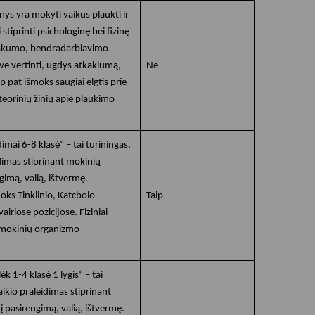
ys yra mokyti vaikus plaukti ir
 stiprinti psichologinę bei fizinę
nkiškumo, bendradarbiavimo
ve vertinti, ugdys atkaklumą,
Ne
p pat išmoks saugiai elgtis prie
eorinių žinių apie plaukimo
mai 6-8 klasė“ – tai turiningas,
idimas stiprinant mokinių
gimą, valią, ištvermę.
ks Tinklinio, Katcbolo
Taip
iriose pozicijose. Fiziniai
ą mokinių organizmo
 1-4 klasė 1 lygis“ – tai
aikio praleidimas stiprinant
į pasirengimą, valią, ištvermę.