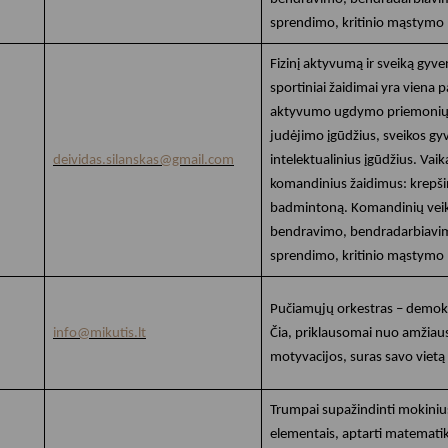
sprendimo, kritinio mąstymo 
Fizinį aktyvumą ir sveiką gyv
sportiniai žaidimai yra viena p
aktyvumo ugdymo priemonių. 
judėjimo įgūdžius, sveikos gy
deividas.silanskas@gmail.com
intelektualinius įgūdžius. Vai
komandinius žaidimus: krepšin
badmintoną. Komandinių veikl
bendravimo, bendradarbiavi
sprendimo, kritinio mąstymo 
Pučiamųjų orkestras – demokr
info@mikutis.lt
Čia, priklausomai nuo amžiau
motyvacijos, suras savo vietą
Trumpai supažindinti mokiniu
elementais, aptarti matemati