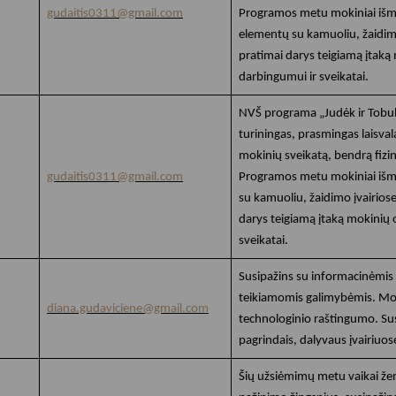
gudaitis0311@gmail.com
Programos metu mokiniai išmo
elementų su kamuoliu, žaidimo 
pratimai darys teigiamą įtak
darbingumui ir sveikatai.
NVŠ programa „Judėk ir Tobulė
turiningas, prasmingas laisval
mokinių sveikatą, bendrą fizin
gudaitis0311@gmail.com
Programos metu mokiniai išm
su kamuoliu, žaidimo įvairiose 
darys teigiamą įtaką mokinių
sveikatai.
Susipažins su informacinėmis 
teikiamomis galimybėmis. Mo
diana.gudaviciene@gmail.com
technologinio raštingumo. S
pagrindais, dalyvaus įvairiuos
Šių užsiėmimų metu vaikai že