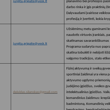
jurgita.grigaite@vesk.lt
planavimo bei profesijos pasi
darbo rinka ir įgis praktinių ž
Dalyvaudami įvairiose veiklose
profesiją ir įvertinti, kokia kr
Užsiėmimų metu gaminami len
naudotis virtuvės įrankiais, p
skatinamas savarankiškumas 
jurgita.grigaite@vesk.lt
Programa sudaryta nuo papras
skatina tobulėti ir nebijoti iš
valgymo tradicijos, stalo etiket
Fizinį aktyvumą ir sveiką gyv
sportiniai žaidimai yra viena p
aktyvumo ugdymo priemonių. 
judėjimo įgūdžius, sveikos gy
deividas.silanskas@gmail.com
intelektualinius įgūdžius. Vai
komandinius žaidimus: krepšin
badmintoną. Komandinių veikl
bendravimo, bendradarbiavi