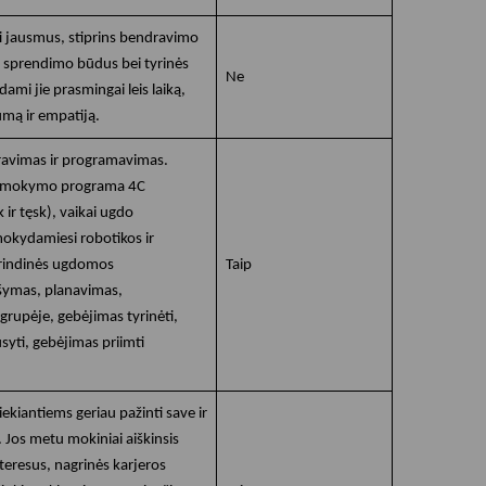
šti jausmus, stiprins bendravimo
ų sprendimo būdus bei tyrinės
Ne
ami jie prasmingai leis laiką,
ą ir empatiją.
ravimas ir programavimas.
kų mokymo programa 4C
ir tęsk), vaikai ugdo
okydamiesi robotikos ir
rindinės ugdomos
Taip
šymas, planavimas,
rupėje, gebėjimas tyrinėti,
usyti, gebėjimas priimti
ekiantiems geriau pažinti save ir
. Jos metu mokiniai aiškinsis
teresus, nagrinės karjeros