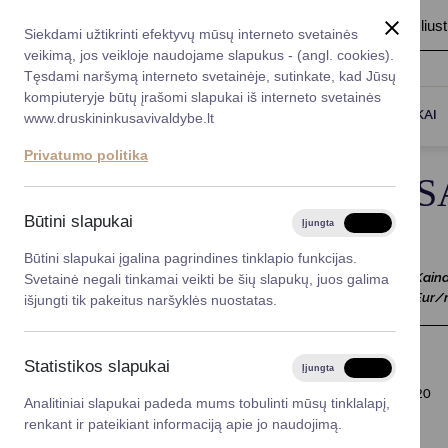
A
Šriftas:
A
A
Fonas:
Baltas
Juoda
Ilius
Taryba
Meras
Administracija
Siekdami užtikrinti efektyvų mūsų interneto svetainės
Karjera
DUK
veikimą, jos veikloje naudojame slapukus - (angl. cookies).
*}
Registruokitės priėmi
Administracin
Tęsdami naršymą interneto svetainėje, sutinkate, kad Jūsų
kompiuteryje būtų įrašomi slapukai iš interneto svetainės
Titulinis
NVŠ programų sąrašas
Darbotvarkė
Savivaldybės 
PASLAUGOS
DRUSKININKAI
www.druskininkusavivaldybe.lt
vadovai
Kontaktai
Privatumo politika
Planavimo do
NVŠ PROGRAMŲ S
Vicemerai
Korupcijos pre
Būtini slapukai
Įjungta
Išjungta
Mero patarėja
Viešieji pirkim
Būtini slapukai įgalina pagrindines tinklapio funkcijas.
Programos
Kaina
Svetainė negali tinkamai veikti be šių slapukų, juos galima
Teikėjas
Klasės
Lygios galim
pavadinimas
Eur/
išjungti tik pakeitus naršyklės nuostatas.
Savivaldybės
projektai
Statistikos slapukai
Įjungta
Išjungta
VšĮ "Po vienu
Finansų valdym
Atradimų pasaulis
5-8
20
Analitiniai slapukai padeda mums tobulinti mūsų tinklalapį,
stogu"
renkant ir pateikiant informaciją apie jo naudojimą.
Organizacinė 