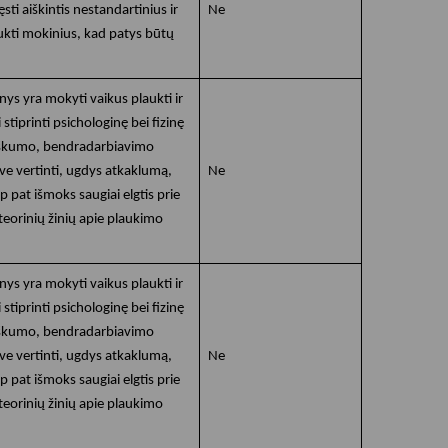
sti aiškintis nestandartinius ir
Ne
ukti mokinius, kad patys būtų
ys yra mokyti vaikus plaukti ir
 stiprinti psichologinę bei fizinę
nkiškumo, bendradarbiavimo
ve vertinti, ugdys atkaklumą,
Ne
p pat išmoks saugiai elgtis prie
eorinių žinių apie plaukimo
ys yra mokyti vaikus plaukti ir
 stiprinti psichologinę bei fizinę
nkiškumo, bendradarbiavimo
ve vertinti, ugdys atkaklumą,
Ne
p pat išmoks saugiai elgtis prie
eorinių žinių apie plaukimo