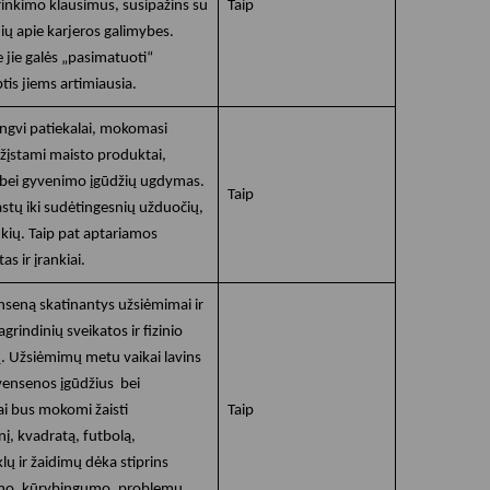
rinkimo klausimus, susipažins su
Taip
inių apie karjeros galimybes.
 jie galės „pasimatuoti“
yptis jiems artimiausia.
gvi patiekalai, mokomasi
ažįstami maisto produktai,
bei gyvenimo įgūdžių ugdymas.
Taip
tų iki sudėtingesnių užduočių,
šūkių. Taip pat aptariamos
as ir įrankiai.
enseną skatinantys užsiėmimai ir
agrindinių sveikatos ir fizinio
Užsiėmimų metu vaikai lavins
vensenos įgūdžius bei
kai bus mokomi žaisti
Taip
į, kvadratą, futbolą,
ų ir žaidimų dėka stiprins
mo, kūrybingumo, problemų