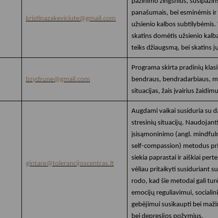
pažinimo žingsnius, susipažins 
panašumais, bei esminėmis ir
kristinazakeviciute@gmail.com
užsienio kalbos subtilybėmis. V
skatins domėtis užsienio kalba
teiks džiaugsmą, bei skatins 
Programa skirta pradinių klas
bzydrune@gmail.com
bendraus, bendradarbiaus, mok
situacijas, žais įvairius žaidim
Augdami vaikai susiduria su da
stresinių situacijų. Naudojanti
įsisąmoninimo (angl. mindfuln
self-compassion) metodus pr
siekia paprastai ir aiškiai perte
gintare@tolerancijoscentras.lt
vėliau pritaikyti susiduriant s
rodo, kad šie metodai gali tur
emocijų reguliavimui, socialin
gebėjimui susikaupti bei maž
bei depresijos požymius.