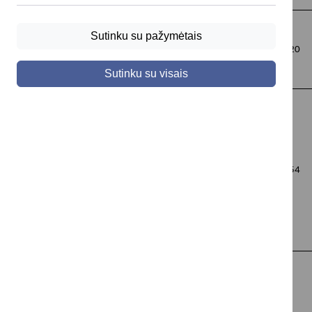
Sutinku su pažymėtais
VšĮ "Po vienu
Išvirkščias pasaulis
1-4
20
stogu"
Sutinku su visais
Robotika be ribų:
ROBOTIKOS
mokomės per
1-2
54
AKADEMIJA VšĮ
veiklą
Verslo ir
svetingumo
profesinės