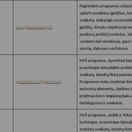
Pagrindinis programos uždavin
ugdyti socialinius įgūdžius, bei
sveikatą. Vaikai įgis savara
info@klubasbanga.lt
įgūdžių, išmoks objektyviai sa
pozityvų požiūrį į mokslus. Tai
vandens bei vandenyje, gaus t
sportą, dalyvaus varžybose.
NVŠ programa „Sportiniai žaidi
prasmingas laisvalaikio prale
sveikatą, bendrą fizinį pasiren
gudaitis0311@gmail.com
Programos metu mokiniai išmo
techninių elementų, žaidimo įva
pratimai darys teigiamą įtak
darbingumui ir sveikatai.
NVŠ programa „Judėk ir Tobulėk
turiningas, prasmingas laisval
mokinių sveikatą, bendrą fizin