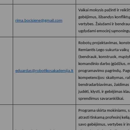
Vartotojų teisių apsauga
Vaikai mokysis pažinti ir reik
Pranešėjų apsauga
gebėjimus, išbandys konflikt
rima.bocisiene@gmail.com
Asmens duomenų apsauga
vertybes. Žaisdami ir bendraud
ugdydami emocinį sąmoningum
Robotų projektavimas, konst
Remiantis Lego sukurta vai
(bendrauk, konstruok, mąstyk 
komandinio darbo įgūdžius, m
eduardas@robotikosakademija.lt
programavimo pagrindų. Pag
kompetencijos: skaitymas, ra
bendradarbiavimas, žaidimas g
judėti, klysti, ir gebėjimas kla
sprendimus savarankiškai.
Programa skirta mokiniams, si
atrasti tinkamą profesinį kelią
savo gebėjimus, vertybes ir in