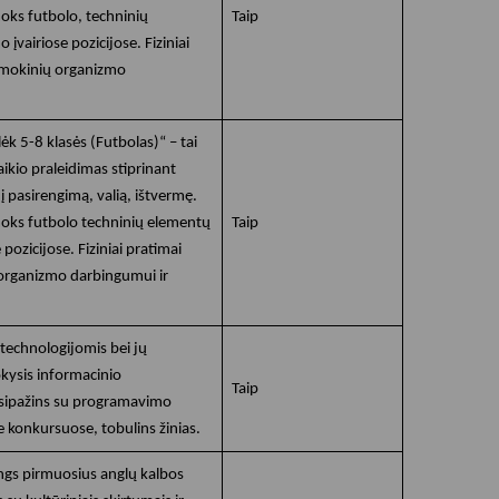
ks futbolo, techninių
Taip
įvairiose pozicijose. Fiziniai
ą mokinių organizmo
k 5-8 klasės (Futbolas)“ – tai
aikio praleidimas stiprinant
į pasirengimą, valią, ištvermę.
oks futbolo techninių elementų
Taip
pozicijose. Fiziniai pratimai
 organizmo darbingumui ir
technologijomis bei jų
kysis informacinio
Taip
usipažins su programavimo
e konkursuose, tobulins žinias.
ngs pirmuosius anglų kalbos