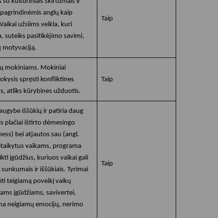
su kultūriniais skirtumais ir
 pagrindinėmis anglų kaip
Taip
aikai užsiims veikla, kuri
, suteiks pasitikėjimo savimi,
jų motyvaciją.
ių mokiniams. Mokiniai
ysis spręsti konfliktines
Taip
us, atliks kūrybines užduotis.
ugybe iššūkių ir patiria daug
s plačiai ištirto dėmesingo
ess) bei atjautos sau (angl.
itaikytus vaikams, programa
ikti įgūdžius, kuriuos vaikai gali
Taip
u sunkumais ir iššūkiais. Tyrimai
ėti teigiamą poveikį vaikų
iams įgūdžiams, savivertei,
ina neigiamų emocijų, nerimo