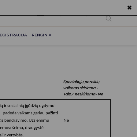
✖
EN
Ieškoti...
EGISTRACIJA
RENGINIAI
Specialiųjų poreikių
vaikams skiriama -
Taip/ neskiriama- Ne
ų ir socialinių įgūdžių ugdymui.
 – padeda vaikams geriau pažinti
ytis bendravimo. Užsiėmimų
Ne
emos: šeima, draugystė,
i ir vertybės.