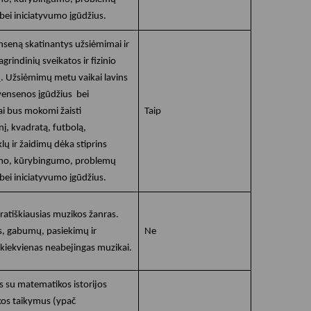
bei iniciatyvumo įgūdžius.
enseną skatinantys užsiėmimai ir
agrindinių sveikatos ir fizinio
Užsiėmimų metu vaikai lavins
vensenos įgūdžius bei
kai bus mokomi žaisti
Taip
į, kvadratą, futbolą,
ų ir žaidimų dėka stiprins
mo, kūrybingumo, problemų
bei iniciatyvumo įgūdžius.
atiškiausias muzikos žanras.
s, gabumų, pasiekimų ir
Ne
 kiekvienas neabejingas muzikai.
s su matematikos istorijos
kos taikymus (ypač