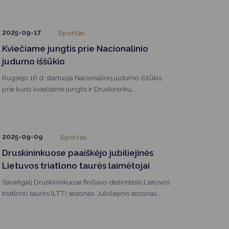
druskininkiečių ir kurorto svečių, kurie simboliniu
bėgimu pagerbė 1991-ųjų Sausio 13-osios Lietuvos
laisvės gynėjų atminimą.
2025-09-17
Sportas
Kviečiame jungtis prie Nacionalinio
judumo iššūkio
Rugsėjo 16 d. startuoja Nacionalinis judumo iššūkis,
prie kurio kviečiame jungtis ir Druskininkų
bendruomenę.
2025-09-09
Sportas
Druskininkuose paaiškėjo jubiliejinės
Lietuvos triatlono taurės laimėtojai
Savaitgalį Druskininkuose finišavo dešimtasis Lietuvos
triatlono taurės (LTT) sezonas. Jubiliejinis sezonas
pažymėtas kaip niekad atkakliomis ir intriguojančiomis
kovomis iki pat paskutinio, penktojo, etapo.