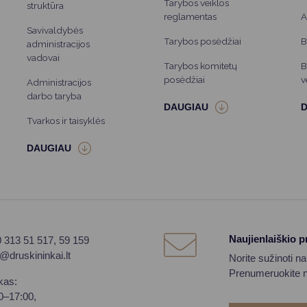
Tarybos veiklos
struktūra
reglamentas
A
Savivaldybės
Tarybos posėdžiai
B
administracijos
vadovai
Tarybos komitetų
B
posėdžiai
v
Administracijos
darbo taryba
Tvarkos ir taisyklės
Naujienlaiškio 
0 313 51 517, 59 159
o@druskininkai.lt
Norite sužinoti n
Prenumeruokite na
kas:
00–17:00,