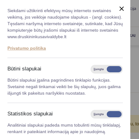
Taryba
Meras
Administracija
Siekdami užtikrinti efektyvų mūsų interneto svetainės
Karjera
DUK
veikimą, jos veikloje naudojame slapukus - (angl. cookies).
Registruokitės priėmi
Administracin
Tęsdami naršymą interneto svetainėje, sutinkate, kad Jūsų
kompiuteryje būtų įrašomi slapukai iš interneto svetainės
Darbotvarkė
Savivaldybės 
PASLAUGOS
DRUSKININKAI
www.druskininkusavivaldybe.lt
vadovai
Kontaktai
Privatumo politika
Planavimo do
Titulinis
Naujienos
Vicemerai
Korupcijos pre
Būtini slapukai
Įjungta
Išjungta
NAUJIENOS
Mero patarėja
Viešieji pirkim
Būtini slapukai įgalina pagrindines tinklapio funkcijas.
Svetainė negali tinkamai veikti be šių slapukų, juos galima
Lygios galim
išjungti tik pakeitus naršyklės nuostatas.
Savivaldybės
Viso įrašų: 40
projektai
Statistikos slapukai
Įjungta
Išjungta
Finansų valdym
Atkreipkite dėmesį!
Jūs pasinaudojote įrašų filtru, t
Analitiniai slapukai padeda mums tobulinti mūsų tinklalapį,
renkant ir pateikiant informaciją apie jo naudojimą.
Organizacinė 