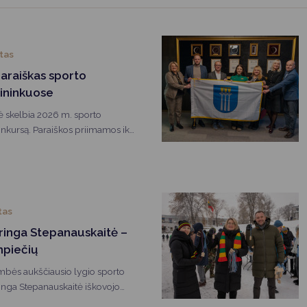
Vartotojų teisių apsauga
Pranešėjų apsauga
tas
Asmens duomenų apsauga
paraiškas sporto
ininkuose
ė skelbia 2026 m. sporto
nkursą. Paraiškos priimamos iki
tas
ringa Stepanauskaitė –
mpiečių
mbės aukščiausio lygio sporto
ringa Stepanauskaitė iškovojo
i Milano–Kortinos žiemos