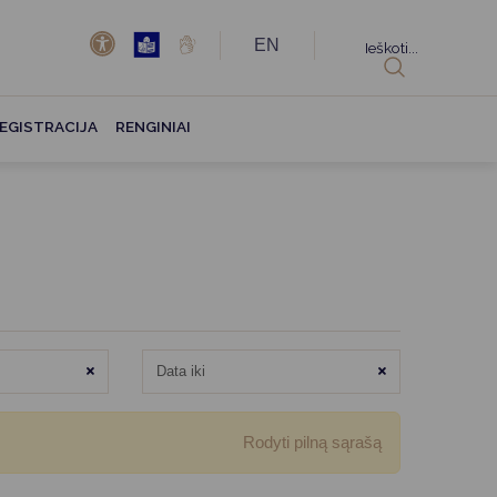
EN
Ieškoti...
EGISTRACIJA
RENGINIAI
Išvalyti
Išvalyti
Rodyti pilną sąrašą