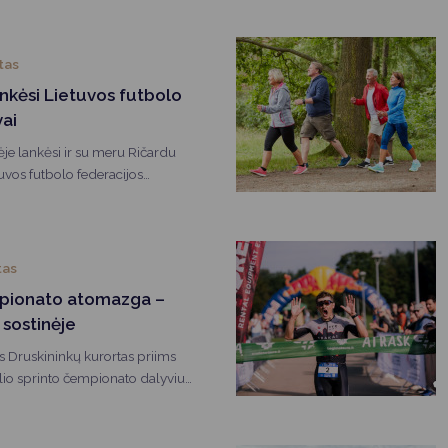
pateko į Lietuvos olimpinę
 Italijoje pradės sportines kovas.
tas
nkėsi Lietuvos futbolo
ai
je lankėsi ir su meru Ričardu
uvos futbolo federacijos
nkevičius ir Lietuvos moterų
identas Artūras Krukis.
tas
mpionato atomazga –
 sostinėje
 Druskininkų kurortas priims
lio sprinto čempionato dalyvius.
ai“ taps finaliniu šio sezono
škus ant „i“ kovoje dėl šalies
is ralis bus itin svarbus