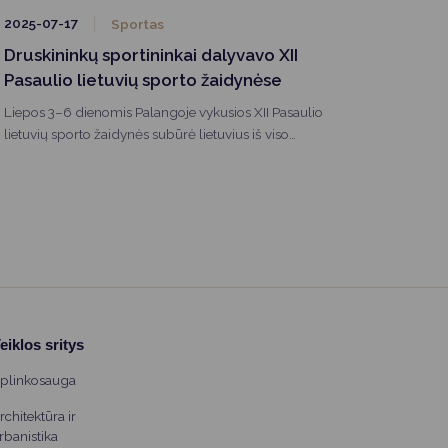
2025-07-17
Sportas
Druskininkų sportininkai dalyvavo XII
Pasaulio lietuvių sporto žaidynėse
Liepos 3–6 dienomis Palangoje vykusios XII Pasaulio
lietuvių sporto žaidynės subūrė lietuvius iš viso
pasaulio, o Druskininkų sporto bendruomenė
sėkmingai dalyvavo žaidynėse ir pelnė medalius.
eiklos sritys
plinkosauga
rchitektūra ir
rbanistika