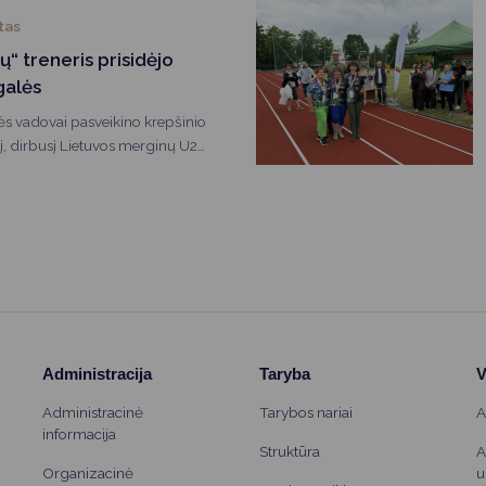
ima iškovoti net pusantro karto
tas
stai.
ų“ treneris prisidėjo
galės
ės vadovai pasveikino krepšinio
nį, dirbusį Lietuvos merginų U20
oje ir prisidėjusį prie istorinės
dalių Europos čempionate.
šėsi Druskininkuose.
Administracija
Taryba
V
Administracinė
Tarybos nariai
A
informacija
Struktūra
A
Organizacinė
u