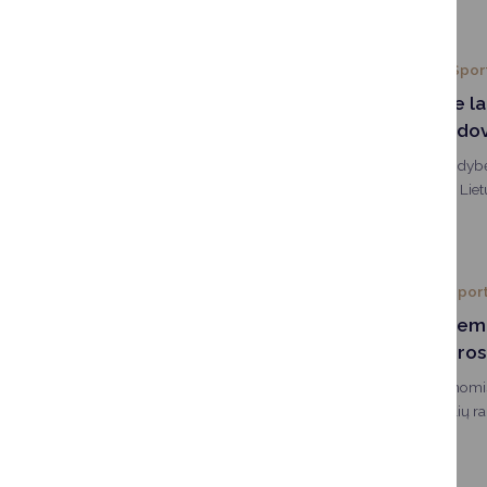
olimpinės žaidynės. Ji 
komandą, kuri jau vasarį
2025-10-08
Spor
Druskininkuose la
federacijos vadov
Druskininkų savivaldybė
Malinausku susitiko Liet
prezidentas Edgaras Sta
futbolo asociacijos prez
2025-09-15
Spor
Ralio sprinto če
Lietuvos kultūros
Rugsėjo 19-20 dienomis
Lietuvos automobilių ra
„Forest Rally Druskinink
akcentu ir sudės visus ta
čempionų titulų. Artėjant