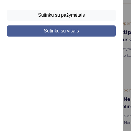
Sutinku su pažymėtais
2026-02-18
Spor
Sutinku su visais
Kviečiame teikti 
projektams Drusk
Druskininkų savivaldyb
projektų finansavimo ko
kovo 10 d.
2026-01-21
Spor
Druskininkietė Ne
tarp Lietuvos oli
Druskininkų vardas ska
arenoje – slidininkė Ne
teisę atstovauti Lietuva