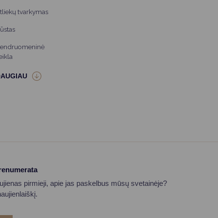
tliekų tvarkymas
ūstas
endruomeninė
eikla
prenumerata
aujienas pirmieji, apie jas paskelbus mūsų svetainėje?
ujienlaiškį.