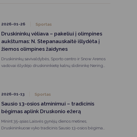
2026-01-26
Sportas
Druskininkų vėliava – pakeliui į olimpines
aukštumas: N. Stepanauskaitė išlydėta į
žiemos olimpines žaidynes
Druskininkų savivaldybės, Sporto centro ir Snow Arenos
vadovai išlydėjo druskininkietę kalnų slidininkę Neringą
Stepanauskaitę, kuri netrukus startuos Milano–Kortinos
žiemos olimpinėse žaidynėse.
2026-01-13
Sportas
Sausio 13-osios atminimui – tradicinis
bėgimas aplink Druskonio ežerą
Minint 35-ąsias Laisvės gynėjų dienos metines,
Druskininkuose vyko tradicinis Sausio 13-osios bėgimas
aplink Druskonio ežerą. Renginys subūrė gausų būrį