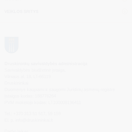
VEIKLOS SRITYS
Druskininkų savivaldybės administracija
Savivaldybės biudžetinė įstaiga,
Vilniaus al. 18, LT-66119
Druskininkai
Duomenys kaupiami ir saugomi Juridinių asmenų registre
Įstaigos kodas: 188776264
PVM mokėtojo kodas: LT100008196411
Tel.: +370 313 51 517, 59 159
El. p.
info@druskininkai.lt
Darbo laikas: