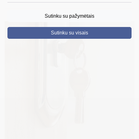
DRUSKININKAI
Sutinku su pažymėtais
SKELBIMAI
Sutinku su visais
TURIZMAS
VERSLAS
PROJEKTAI
ŠVIETIMAS
REGISTRACIJA
RENGINIAI