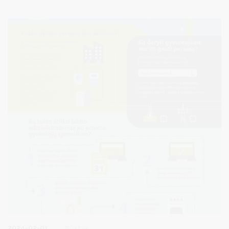
Klimato kaitos programos šiam kvietimui skirti 22 mln. eurų. Iš
viso iki 2025 m. priemonei numatyti 44 mln. eurų.
2024-02-01
Būstas