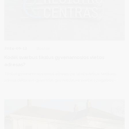
2024-06-12
Būstas
Kodėl svarbus tikslus gyvenamosios vietos
adresas?
Tikslus gyvenamosios vietos adresas yra labai svarbus. Netiksliai
adresą deklaravę gyventojai gali nesulaukti svarbios pagalbos –
netikslūs adresai gali apsunkinti adresų duomenis savo veikloje
naudojančias pagalbos tarnybas, kurios kartais gali gaišti brangų
laiką, ieškodamos nelaimės vietos. Taip pat gyventojai gali
negauti laiško iš artimųjų, informacijos iš valstybės institucijų,
pavyzdžiui, „Sodros“ apie gyventojui priklausančią išmoką.