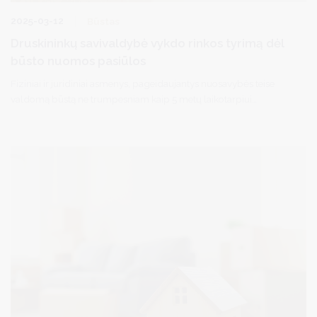
2025-03-12
Būstas
Druskininkų savivaldybė vykdo rinkos tyrimą dėl
būsto nuomos pasiūlos
Fiziniai ir juridiniai asmenys, pageidaujantys nuosavybės teise
valdomą būstą ne trumpesniam kaip 5 metų laikotarpiui
išnuomoti Druskininkų savivaldybei socialinio būsto reikmėms
tenkinti – kviečiami pateikti prašymus Druskininkų savivaldybės
administracijai.