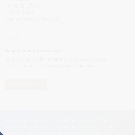
I–IV 08:00–17:00,
V 08:00–15:00
Pietų pertrauka 12:00–12:45
Naujienlaiškio prenumerata
Norite sužinoti naujienas pirmieji, apie jas paskelbus
mūsų svetainėje? Prenumeruokite naujienlaiškį.
PRENUMERUOTI
Visos teisės saugomos. © Druskininkų savivaldybės
administracija. Kopijuoti, dauginti, platinti galima tik gavus
raštišką Druskininkų savivaldybės administracijos sutikimą.