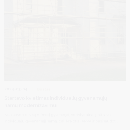
2024-03-04
Būstas
Startavo kvietimas individualių gyvenamųjų
namų modernizavimui
Nuo kovo 1 d. visą mėnesį gyventojai, norintys atnaujinti savo
individualų gyvenamąjį namą, gali kreiptis į APVA ir pasinaudoti
finansine parama. Iš Aplinkos ministerijos administruojamos