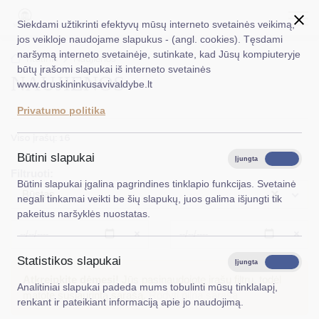
Siekdami užtikrinti efektyvų mūsų interneto svetainės veikimą,
jos veikloje naudojame slapukus - (angl. cookies). Tęsdami
naršymą interneto svetainėje, sutinkate, kad Jūsų kompiuteryje
EN
Ieškoti...
Titulinis
Naujienos
būtų įrašomi slapukai iš interneto svetainės
NAUJIENOS
www.druskininkusavivaldybe.lt
Taryba
Privatumo politika
Meras
Viso įrašų: 16
Administracija
Būtini slapukai
Įjungta
Išjungta
Filtruoti:
Veiklos sritys
Būtini slapukai įgalina pagrindines tinklapio funkcijas. Svetainė
×
Būstas
negali tinkamai veikti be šių slapukų, juos galima išjungti tik
Teisinė informacija
pakeitus naršyklės nuostatas.
Struktūra ir kontaktinė informacija
Išvalyti
Išvalyt
Statistikos slapukai
Karjera
Įjungta
Išjungta
Atkreipkite dėmesį!
Jūs pasinaudojote įrašų filtru, todėl
Analitiniai slapukai padeda mums tobulinti mūsų tinklalapį,
DUK
matote susiaurintą sąrašą.
Rodyti pilną sąrašą
renkant ir pateikiant informaciją apie jo naudojimą.
PASLAUGOS