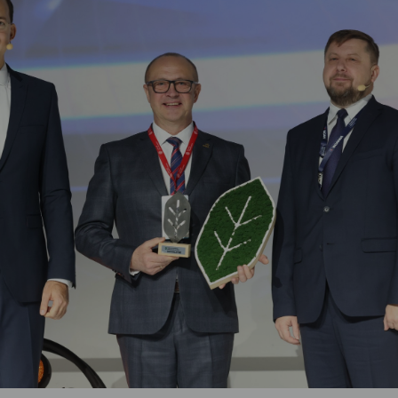
Vartotojų teisių apsauga
Pranešėjų apsauga
Asmens duomenų apsauga