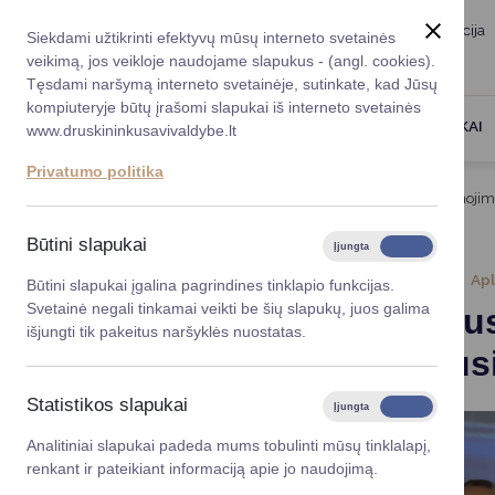
Taryba
Meras
Administracija
Siekdami užtikrinti efektyvų mūsų interneto svetainės
Karjera
DUK
veikimą, jos veikloje naudojame slapukus - (angl. cookies).
Registruokitės priėmi
Administracin
Tęsdami naršymą interneto svetainėje, sutinkate, kad Jūsų
kompiuteryje būtų įrašomi slapukai iš interneto svetainės
Darbotvarkė
Savivaldybės 
PASLAUGOS
DRUSKININKAI
www.druskininkusavivaldybe.lt
vadovai
Kontaktai
Privatumo politika
Planavimo do
Titulinis
Naujienos
Žaliojo susisiekimo apdovanoji
Vicemerai
Korupcijos pre
Būtini slapukai
Įjungta
Išjungta
Mero patarėja
Viešieji pirkim
2023-11-27
Ap
Būtini slapukai įgalina pagrindines tinklapio funkcijas.
Svetainė negali tinkamai veikti be šių slapukų, juos galima
Žaliojo s
Lygios galim
išjungti tik pakeitus naršyklės nuostatas.
aukščiaus
Savivaldybės
projektai
Statistikos slapukai
Įjungta
Išjungta
Finansų valdym
Analitiniai slapukai padeda mums tobulinti mūsų tinklalapį,
renkant ir pateikiant informaciją apie jo naudojimą.
Organizacinė 