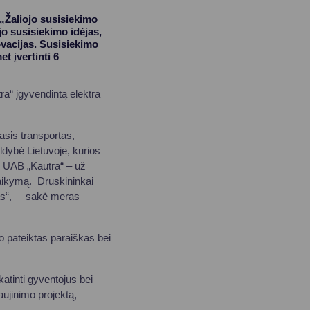
 „Žaliojo susisiekimo
jo susisiekimo idėjas,
ovacijas. Susisiekimo
t įvertinti 6
ra“ įgyvendintą elektra
asis transportas,
ldybė Lietuvoje, kurios
, UAB „Kautra“ – už
laikymą. Druskininkai
tas“, – sakė meras
no pateiktas paraiškas bei
atinti gyventojus bei
ujinimo projektą,