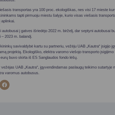
ešasis transportas yra 100 proc. ekologiškas, nes visi 17 mieste ku
uskininkams tapti pirmuoju miestu šalyje, kurio visas viešasis transport
 aplinkai.
i autobusai į gatves išriedėjo 2022 m. birželį, dar septyni autobusai bu
i – 2023 m. balandį.
ininkų savivaldybė kartu su partneriu, vežėju UAB „Kautra“ įsigijo
mą projektą. Ekologiško, elektra varomo viešojo transporto įsigijimo 
. eurų buvo skirta iš ES Sanglaudos fondo lėšų.
ir vežėjas UAB „Kautra“, įgyvendindamas paslaugų teikimo sutartyje 
ektra varomus autobusus.