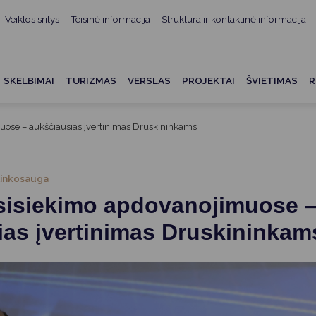
Veiklos sritys
Teisinė informacija
Struktūra ir kontaktinė informacija
mui
ė informacija
Teisės aktai
Struktūra ir kontaktinė
informacija
administracijos
Norminiai teisės aktai
SKELBIMAI
TURIZMAS
VERSLAS
PROJEKTAI
ŠVIETIMAS
R
Asmenų aptarnavimas
Teisės aktų projektai
kumentai
Konsultavimasis su
muose – aukščiausias įvertinimas Druskininkams
Mero potvarkiai
visuomene
vencija
Tyrimai ir analizės
Savivaldybės įstaigos
ai
linkosauga
Valstybės garantuojama
Darbo grupės ir komisijos
usisiekimo apdovanojimuose 
ybės
teisinė pagalba
Seniūnijos
ias įvertinimas Druskininkam
 remiami
Teisės aktų pažeidimai
Nuorodos
Galiojančio teisinio
as ir apskaita
reguliavimo poveikio ex post
vertinimas
struktūra