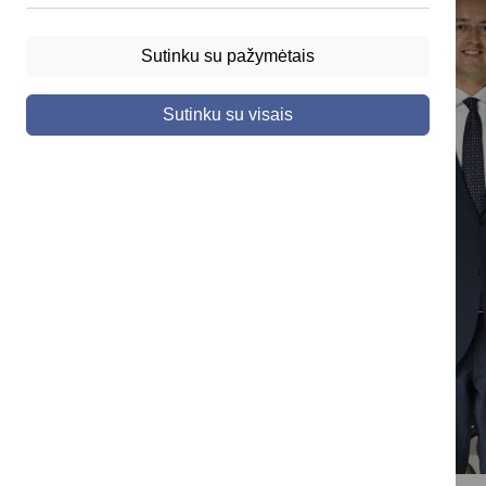
Sutinku su pažymėtais
Sutinku su visais