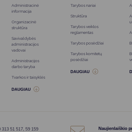
Administracinė
Tarybos nariai
A
informacija
Struktūra
A
Organizacinė
u
Tarybos veiklos
struktūra
reglamentas
A
Savivaldybės
Tarybos posėdžiai
B
administracijos
vadovai
Tarybos komitetų
B
posėdžiai
v
Administracijos
darbo taryba
Tvarkos ir taisyklės
Naujienlaiškio 
0 313 51 517, 59 159