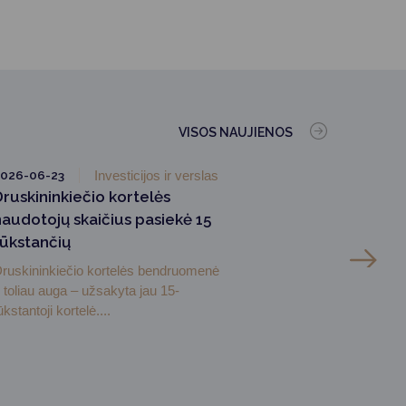
VISOS NAUJIENOS
026-06-23
Investicijos ir verslas
Druskininkiečio kortelės
naudotojų skaičius pasiekė 15
tūkstančių
ruskininkiečio kortelės bendruomenė
r toliau auga – užsakyta jau 15-
ūkstantoji kortelė....