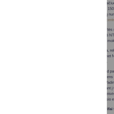
NT mokestis yra skaičiuo
neapmokestinamąją 150 tū
pagal objekto unikalų nu
https://www.registrucentr
Jeigu NT objekto vertės 
centre galite užsakyti N
ieškomo NT objekto mokes
Jeigu statinio statyba, r
nenaudojamas, tuomet NT 
privaloma deklaruoti.
Atkreipiu dėmesį, kad pag
pereina mirusio asmens į
mirties momentas. Vadinasi
dienos, neatsižvelgiant į
įgytos nuosavybės teisės
skaičiuoti nuo mėnesio e
Kokie mokesčio tarifai