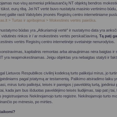
jamas nuo visų asmeniui priklausančių NT objektų bendros mokestinė
kst. eurų ribą. Jei NT vertė buvo nustatyta masinio vertinimo būdu,
merį galite rasti Valstybės įmonės Registrų centro internetiniame pusl
as.lt > Turtas ir apribojimai > Mokestinės vertės paieška.
nustatymo būdas yra „Atkuriamoji vertė“ ir nustatymo data yra anksči
T vidutinės rinkos ir / ar mokestinės vertės perskaičiavimą.
Tą patį ga
tinės vertės Registrų centro internetinėje svetainėje nenurodytos.
ekonstravimas, kapitalinis remontas arba atnaujinimas nėra baigtas ir s
yra neapmokestinamas. Jeigu objektas yra nebaigtas statyti ir fakt
al Lietuvos Respublikos civilinį kodeksą turto palikėjui mirus, jo turti
pėdiniams pagal įstatymą ar testamentą. Palikimo atsiradimo laiku y
, mirus turto palikėjui, teisės ir pareigos į paveldėtą turtą, įpėdiniui 
 tai, kada jam bus išduotas paveldėjimo teisės liudijimas, taip pat į ta
 įregistruojamos Nekilnojamojo turto registre. Nekilnojamojo turto 
inančio po mėnesio, po mirties.
 taikomi?