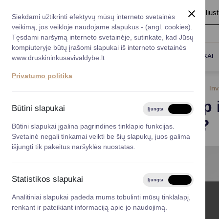
A
Šriftas:
A
A
Fonas:
Baltas
Juoda
Ilius
Taryba
Meras
Administracija
Siekdami užtikrinti efektyvų mūsų interneto svetainės
Karjera
DUK
veikimą, jos veikloje naudojame slapukus - (angl. cookies).
*}
Registruokitės priėmi
Administracin
Tęsdami naršymą interneto svetainėje, sutinkate, kad Jūsų
kompiuteryje būtų įrašomi slapukai iš interneto svetainės
Titulinis
Naujienos
VMI: Kaip išvengti klaidų deklar
Darbotvarkė
Savivaldybės 
PASLAUGOS
DRUSKININKAI
www.druskininkusavivaldybe.lt
vadovai
Kontaktai
Privatumo politika
Planavimo do
2024-11-12
Inv
Vicemerai
VMI: Kaip 
Korupcijos pre
Būtini slapukai
Įjungta
Išjungta
Mero patarėja
mokestį?
Viešieji pirkim
Būtini slapukai įgalina pagrindines tinklapio funkcijas.
Svetainė negali tinkamai veikti be šių slapukų, juos galima
Lygios galim
išjungti tik pakeitus naršyklės nuostatas.
Savivaldybės
projektai
Statistikos slapukai
Įjungta
Išjungta
Finansų valdym
Analitiniai slapukai padeda mums tobulinti mūsų tinklalapį,
renkant ir pateikiant informaciją apie jo naudojimą.
Organizacinė 