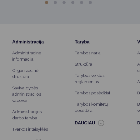
Administracija
Taryba
V
Administracinė
Tarybos nariai
A
informacija
Struktūra
A
Organizacinė
u
Tarybos veiklos
struktūra
reglamentas
A
Savivaldybės
Tarybos posėdžiai
B
administracijos
vadovai
Tarybos komitetų
B
posėdžiai
v
Administracijos
darbo taryba
Tvarkos ir taisyklės