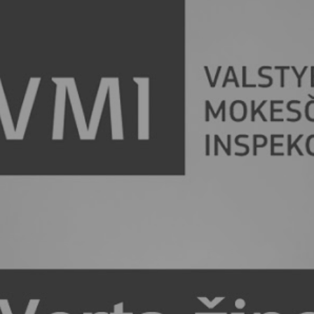
Vartotojų teisių apsauga
Pranešėjų apsauga
Asmens duomenų apsauga