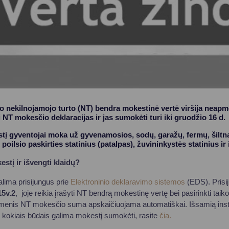
mo nekilnojamojo turto (NT) bendra mokestinė vertė viršija neapm
i NT mokesčio deklaracijas ir jas sumokėti turi iki gruodžio 16 d.
į gyventojai moka už gyvenamosios, sodų, garažų, fermų, šiltna
 poilsio paskirties statinius (patalpas), žuvininkystės statinius ir 
stį ir išvengti klaidų?
lima prisijungus prie
Elektroninio deklaravimo sistemos
(EDS). Prisi
15v.2
, joje reikia įrašyti NT bendrą mokestinę vertę bei pasirinkti 
menis NT mokesčio suma apskaičiuojama automatiškai. Išsamią instru
 kokiais būdais galima mokestį sumokėti, rasite
čia.