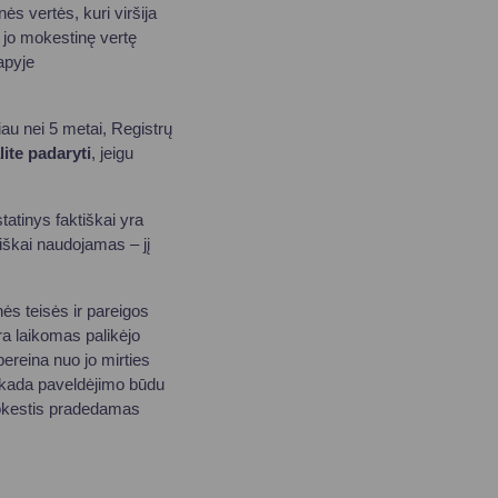
s vertės, kuri viršija
 jo mokestinę vertę
apyje
au nei 5 metai, Registrų
lite
padaryti
, jeigu
tatinys faktiškai yra
iškai naudojamas – jį
nės teisės ir pareigos
ra laikomas palikėjo
pereina nuo jo mirties
i, kada paveldėjimo būdu
mokestis pradedamas