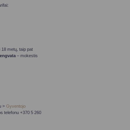
ifai:
i 18 metų, taip pat
lengvata
– mokestis
u >
Gyventojo
os telefonu +370 5 260