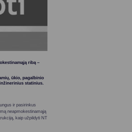
okestinamąją ribą –
mių, ūkio, pagalbinio
inžinerinius statinius.
jungus ir pasirinkus
taikomą neapmokestinamąją
kciją, kaip užpildyti NT