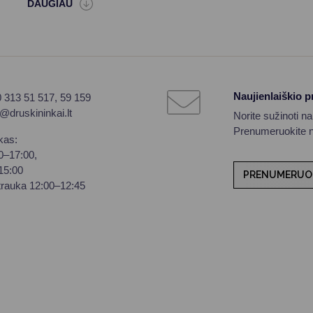
Naujienlaiškio 
0 313 51 517, 59 159
o@druskininkai.lt
Norite sužinoti n
Prenumeruokite na
kas:
00–17:00,
–15:00
PRENUMERUO
trauka 12:00–12:45