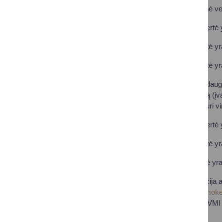
Kai bendra mokestinė vert
• 0,5 proc., kai NT vertė 
• 1 proc., kai NT vertė yr
• 2 proc., kai NT vertė yr
Auginantiems tris ir daugi
vyresnį neįgalų vaiką (įv
mokamas už dalį, kuri vi
• 0,5 proc., kai NT vertė 
• 1 proc., kai NT vertė yr
• 2 proc., jei NT vertė yr
Visa aktuali informacija
nekilnojamojo turto moke
5060. Apsilankymui VMI