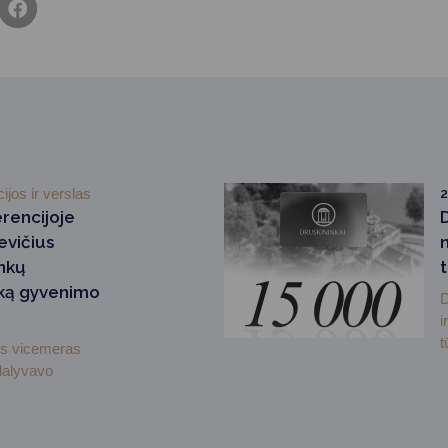
cijos ir verslas
2
rencijoje
evičius
nkų
šką gyvenimo
D
i
t
ės vicemeras
dalyvavo