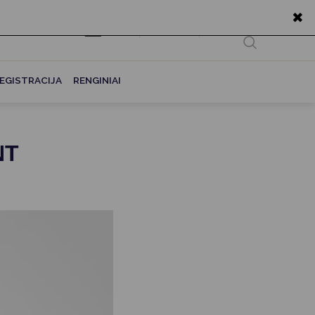
✖
EN
Ieškoti...
EGISTRACIJA
RENGINIAI
NT