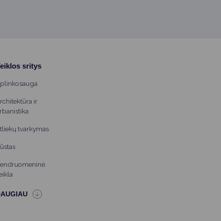
eiklos sritys
plinkosauga
rchitektūra ir
rbanistika
tliekų tvarkymas
ūstas
endruomeninė
eikla