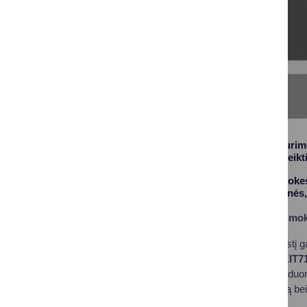
Gyventojai, kurių turi
150 tūkst. eurų, pateikt
Primenu, kad NT mokest
ūkio, mokslo, religinės,
Kaip deklaruoti NT moke
Deklaruoti NT mokestį ga
deklaracijos formą
KIT7
ribą. Suvedus šiuos duo
mokesčio deklaraciją bei