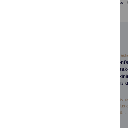
Dalintis soc. tinkluose:
SUSIJUSIOS NAUJIENOS
2026-04-20
Investi
Nacionalinėje konfe
vicemeras S. Kazak
akcentavo Druskini
stiprybes ir kokybi
aplinką
Druskininkų savivaldyb
Simonas Kazakevičius 
Lietuvos Respublikos...