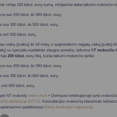
ė viršija 150 tūkst. eurų sumą, viršijančiai daliai taikomi mokesčio tar
yra nuo 150 tūkst. iki 300 tūkst. eurų.
a nuo 300 tūkst. iki 500 tūkst. eurų.
a virš 500 tūkst. eurų.
au vaikų (įvaikių) iki 18 metų, ir auginantiems neįgalų vaiką (įvaikį) ik
aikį) su specialiu nuolatinės slaugos poreikiu, taikoma N
T mokesčio 
ršija
200 tūkst.
eurų ribą, kuriai taikomi mokesčio tarifai:
yra nuo 200 tūkst. iki 390 tūkst. eurų.
a nuo 390 tūkst. iki 650 tūkst. eurų.
a virš 650 tūkst. eurų.
 apie NT mokestį:
www.vmi.lt
> Domiuosi nekilnojamojo turto mokesči
sčio deklaracija KIT715
. Konsultacijos mokesčių klausimais teikiam
 aptarnavimo padaliniuose
būtina išankstinė registracija.