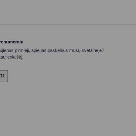
prenumerata
aujienas pirmieji, apie jas paskelbus mūsų svetainėje?
ujienlaiškį.
TI