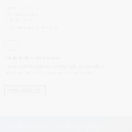
Darbo laikas:
I–IV 08:00–17:00,
V 08:00–15:00
Pietų pertrauka 12:00–12:45
Naujienlaiškio prenumerata
Norite sužinoti naujienas pirmieji, apie jas paskelbus
mūsų svetainėje? Prenumeruokite naujienlaiškį.
PRENUMERUOTI
Visos teisės saugomos. © Druskininkų savivaldybės