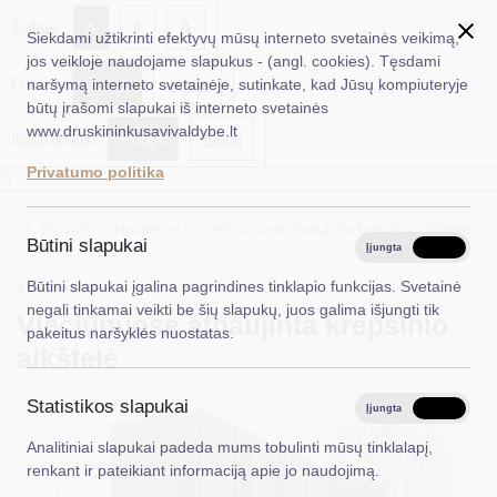
✖
A
Šriftas:
A
A
Siekdami užtikrinti efektyvų mūsų interneto svetainės veikimą,
jos veikloje naudojame slapukus - (angl. cookies). Tęsdami
Fonas:
Baltas
Juoda
naršymą interneto svetainėje, sutinkate, kad Jūsų kompiuteryje
EN
Ieškoti...
būtų įrašomi slapukai iš interneto svetainės
www.druskininkusavivaldybe.lt
Iliustracijos:
Rodyti
Slėpti
Taryba
Privatumo politika
*}
Meras
Titulinis
Naujienos
Viečiūnuose atnaujinta krepšinio aikštelė
Administracija
Būtini slapukai
Įjungta
Išjungta
Veiklos sritys
2025-03-31
Būtini slapukai įgalina pagrindines tinklapio funkcijas. Svetainė
Savivaldybės ūkis
negali tinkamai veikti be šių slapukų, juos galima išjungti tik
Viečiūnuose atnaujinta krepšinio
Teisinė informacija
pakeitus naršyklės nuostatas.
aikštelė
Struktūra ir kontaktinė informacija
Statistikos slapukai
Karjera
Įjungta
Išjungta
Analitiniai slapukai padeda mums tobulinti mūsų tinklalapį,
DUK
renkant ir pateikiant informaciją apie jo naudojimą.
PASLAUGOS