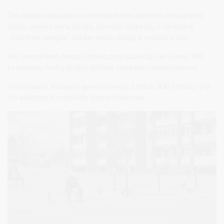
Tad artėjant pavasariui seniūnija ėmėsi aikštelės atnaujinimo
darbų: nuėmė seną dangą, paruošė pagrindą, o bendrovė
„Sportinės dangos“ paklojo naują dangą ir nudažė linijas.
Visi atnaujinimo darbai užtruko pora savaičių, per kurias 493
kvadratinių metrų dydžio aikštelė pasikeitė neatpažįstamai.
Viečiūnuose, kuriuose gyvena beveik 1 tūkst. 800 žmonių, yra
dvi aikštelės ir mokyklos sporto stadionas.