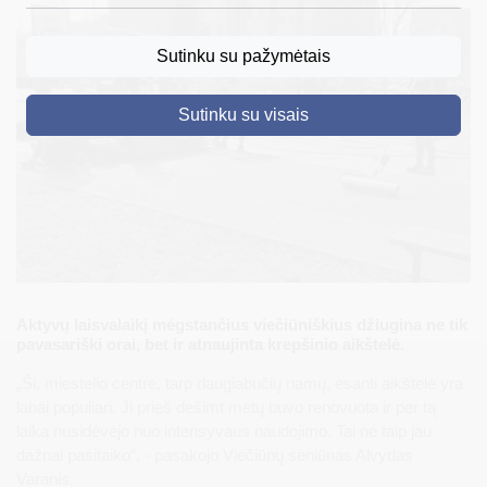
DRUSKININKAI
Sutinku su pažymėtais
SKELBIMAI
Sutinku su visais
TURIZMAS
VERSLAS
PROJEKTAI
ŠVIETIMAS
REGISTRACIJA
Aktyvų laisvalaikį mėgstančius viečiūniškius džiugina ne tik
RENGINIAI
pavasariški orai, bet ir atnaujinta krepšinio aikštelė.
„Ši, miestelio centre, tarp daugiabučių namų, esanti aikštelė yra
labai populiari. Ji prieš dešimt metų buvo renovuota ir per tą
laiką nusidėvėjo nuo intensyvaus naudojimo. Tai ne taip jau
dažnai pasitaiko“, - pasakojo Viečiūnų seniūnas Alvydas
Varanis.