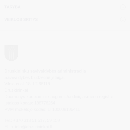
TARYBA
VEIKLOS SRITYS
Druskininkų savivaldybės administracija
Savivaldybės biudžetinė įstaiga,
Vilniaus al. 18, LT-66119
Druskininkai
Duomenys kaupiami ir saugomi Juridinių asmenų registre
Įstaigos kodas: 188776264
PVM mokėtojo kodas: LT100008196411
Tel.: +370 313 51 517, 59 159
El. p.
info@druskininkai.lt