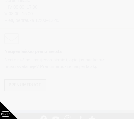
Darbo laikas:
I–IV 08:00–17:00,
V 08:00–15:00
Pietų pertrauka 12:00–12:45
Naujienlaiškio prenumerata
Norite sužinoti naujienas pirmieji, apie jas paskelbus
mūsų svetainėje? Prenumeruokite naujienlaiškį.
PRENUMERUOTI
BDAR
Visos teisės saugomos. © Druskininkų savivaldybės
administracija. Kopijuoti, dauginti, platinti galima tik gavus
raštišką Druskininkų savivaldybės administracijos sutikimą.