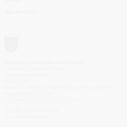
VEIKLOS SRITYS
Druskininkų savivaldybės administracija
Savivaldybės biudžetinė įstaiga,
Vilniaus al. 18, LT-66119
Druskininkai
Duomenys kaupiami ir saugomi Juridinių asmenų registre
Įstaigos kodas: 188776264
PVM mokėtojo kodas: LT100008196411
Tel.: +370 313 51 517, 59 159
El. p.
info@druskininkai.lt