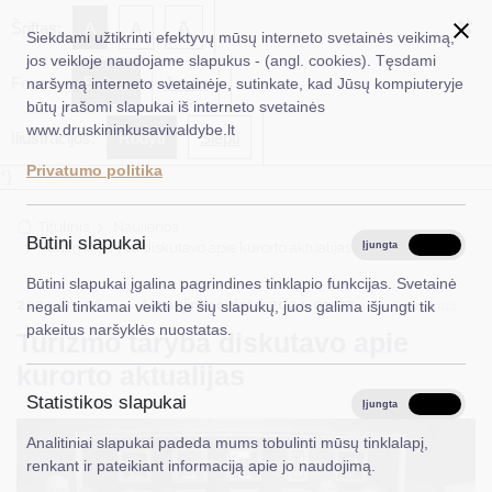
✖
A
Šriftas:
A
A
Siekdami užtikrinti efektyvų mūsų interneto svetainės veikimą,
jos veikloje naudojame slapukus - (angl. cookies). Tęsdami
Fonas:
Baltas
Juoda
naršymą interneto svetainėje, sutinkate, kad Jūsų kompiuteryje
EN
Ieškoti...
būtų įrašomi slapukai iš interneto svetainės
www.druskininkusavivaldybe.lt
Iliustracijos:
Rodyti
Slėpti
Taryba
Privatumo politika
*}
Meras
Titulinis
Naujienos
Administracija
Būtini slapukai
Turizmo taryba diskutavo apie kurorto aktualijas
Įjungta
Išjungta
Veiklos sritys
Būtini slapukai įgalina pagrindines tinklapio funkcijas. Svetainė
2024-03-26
Atnaujinimo data: 2024-03-27
Turizmas
negali tinkamai veikti be šių slapukų, juos galima išjungti tik
Teisinė informacija
pakeitus naršyklės nuostatas.
Turizmo taryba diskutavo apie
Struktūra ir kontaktinė informacija
kurorto aktualijas
Statistikos slapukai
Karjera
Įjungta
Išjungta
Analitiniai slapukai padeda mums tobulinti mūsų tinklalapį,
DUK
renkant ir pateikiant informaciją apie jo naudojimą.
PASLAUGOS