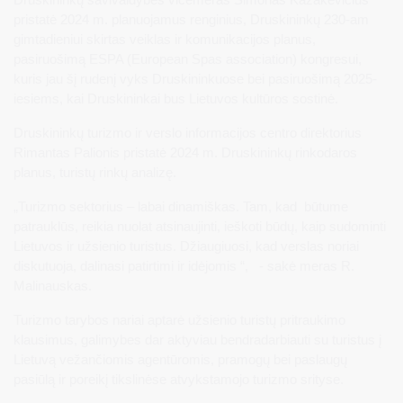
pristatė 2024 m. planuojamus renginius, Druskininkų 230-am
gimtadieniui skirtas veiklas ir komunikacijos planus,
pasiruošimą ESPA (European Spas association) kongresui,
kuris jau šį rudenį vyks Druskininkuose bei pasiruošimą 2025-
iesiems, kai Druskininkai bus Lietuvos kultūros sostinė.
Druskininkų turizmo ir verslo informacijos centro direktorius
Rimantas Palionis pristatė 2024 m. Druskininkų rinkodaros
planus, turistų rinkų analizę.
„Turizmo sektorius – labai dinamiškas. Tam, kad būtume
patrauklūs, reikia nuolat atsinaujinti, ieškoti būdų, kaip sudominti
Lietuvos ir užsienio turistus. Džiaugiuosi, kad verslas noriai
diskutuoja, dalinasi patirtimi ir idėjomis “, - sakė meras R.
Malinauskas.
Turizmo tarybos nariai aptarė užsienio turistų pritraukimo
klausimus, galimybes dar aktyviau bendradarbiauti su turistus į
Lietuvą vežančiomis agentūromis, pramogų bei paslaugų
pasiūlą ir poreikį tikslinėse atvykstamojo turizmo srityse.