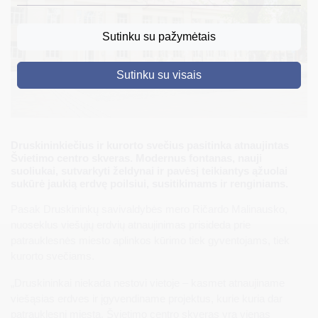
DRUSKININKAI
Sutinku su pažymėtais
SKELBIMAI
Sutinku su visais
TURIZMAS
VERSLAS
PROJEKTAI
Druskininkiečius ir kurorto svečius pasitinka atnaujintas
Švietimo centro skveras. Modernus fontanas, nauji
ŠVIETIMAS
suoliukai, sutvarkyti želdynai ir pavėsį teikiantys ąžuolai
sukūrė jaukią erdvę poilsiui, susitikimams ir renginiams.
REGISTRACIJA
Pasak Druskininkų savivaldybės mero Ričardo Malinausko,
RENGINIAI
nuoseklus viešųjų erdvių atnaujinimas prisideda prie
patrauklesnės miesto aplinkos kūrimo tiek gyventojams, tiek
kurorto svečiams.
„Druskininkai niekada nestovi vietoje – kasmet atnaujiname
viešąsias erdves ir įgyvendiname projektus, kurie kuria dar
patrauklesnį miestą. Švietimo centro skveras yra vienas