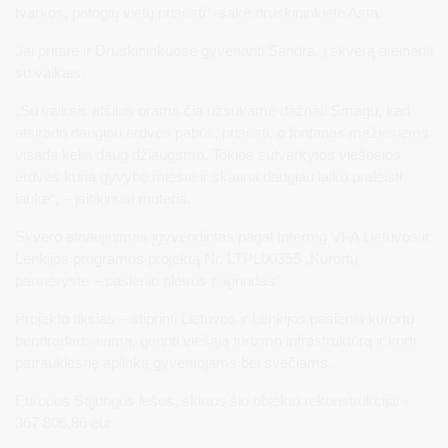
tvarkos, patogių vietų prisėsti“ -sakė druskininkietė Asta.
Jai pritarė ir Druskininkuose gyvenanti Sandra, į skverą ateinanti
su vaikais.
„Su vaikais atšilus orams čia užsukame dažnai. Smagu, kad
atsirado daugiau erdvės pabūti, prisėsti, o fontanas mažiesiems
visada kelia daug džiaugsmo. Tokios sutvarkytos viešosios
erdvės kuria gyvybę mieste ir skatina daugiau laiko praleisti
lauke“, – įsitikinusi moteris.
Skvero atnaujinimas įgyvendintas pagal Interreg VI-A Lietuvos ir
Lenkijos programos projektą Nr. LTPL00355 „Kurortų
partnerystė – pasienio plėtros pagrindas“.
Projekto tikslas – stiprinti Lietuvos ir Lenkijos pasienio kurortų
bendradarbiavimą, gerinti viešąją turizmo infrastruktūrą ir kurti
patrauklesnę aplinką gyventojams bei svečiams.
Europos Sąjungos lėšos, skirtos šio objekto rekonstrukcijai -
367 806,86 eur