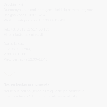
Druskininkai
Duomenys kaupiami ir saugomi Juridinių asmenų registre
Įstaigos kodas: 188776264
PVM mokėtojo kodas: LT100008196411
Tel.: +370 313 51 517, 59 159
El. p.
info@druskininkai.lt
Darbo laikas:
I–IV 08:00–17:00,
V 08:00–15:00
Pietų pertrauka 12:00–12:45
Naujienlaiškio prenumerata
Norite sužinoti naujienas pirmieji, apie jas paskelbus
mūsų svetainėje? Prenumeruokite naujienlaiškį.