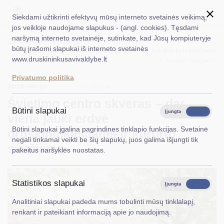
Siekdami užtikrinti efektyvų mūsų interneto svetainės veikimą,
jos veikloje naudojame slapukus - (angl. cookies). Tęsdami
naršymą interneto svetainėje, sutinkate, kad Jūsų kompiuteryje
EN
Ieškoti...
Titulinis
Naujienos
būtų įrašomi slapukai iš interneto svetainės
Švietimo centro skveras – dar viena jauki erdvė druskininkiečiams
www.druskininkusavivaldybe.lt
ir kurorto svečiams
Taryba
Privatumo politika
2026-06-10
Meras
Projektai
Švietimo centro skveras – dar
Administracija
Būtini slapukai
Įjungta
Išjungta
viena jauki erdvė
Veiklos sritys
Būtini slapukai įgalina pagrindines tinklapio funkcijas. Svetainė
druskininkiečiams ir kurorto
negali tinkamai veikti be šių slapukų, juos galima išjungti tik
Teisinė informacija
svečiams
pakeitus naršyklės nuostatas.
Struktūra ir kontaktinė informacija
Statistikos slapukai
Karjera
Įjungta
Išjungta
Analitiniai slapukai padeda mums tobulinti mūsų tinklalapį,
DUK
renkant ir pateikiant informaciją apie jo naudojimą.
PASLAUGOS