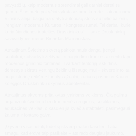
pavyzdžių, kaip modernūs sprendimai gali darniai derėti su
gamta. Šiuo metu pokyčiai vyksta visame kurorte – atnaujinama
Vilniaus alėja, baigiama statyti autobusų stotis su helio balionu,
įrengiami modernūs Kultūros ir kongresų rūmai. Tai darbai, kurie
kuria šiandienos ir ateities Druskininkus“, – sakė Druskininkų
savivaldybės meras Ričardas Malinauskas.
Atnaujinant Švietimo skverą paklota nauja danga, įrengti
suoliukai, sutvarkyti želdynai, o pagrindiniu traukos akcentu tapo
modernus grindinio fontanas. Tvarkant teritoriją išskirtinis
dėmesys skirtas vertingų želdinių išsaugojimui – skvere ir toliau
auga istorinę reikšmę turintys ąžuolai, kuriuos pasodino Kauno
kolegijos Druskininkų skyriaus absolventai.
Atnaujintas skveras pritaikytas įvairioms veikloms. Čia galima
organizuoti švietimo bendruomenės renginius, susitikimus,
edukacines veiklas, o kasdien jis kviečia stabtelėti, pasimėgauti
žaluma ir fontano gaiva.
„Gyvenu visai netoli, todėl šį skverą matau kasdien. Labai
smagu, kad erdvė taip pasikeitė – atsirado daugiau jaukumo,