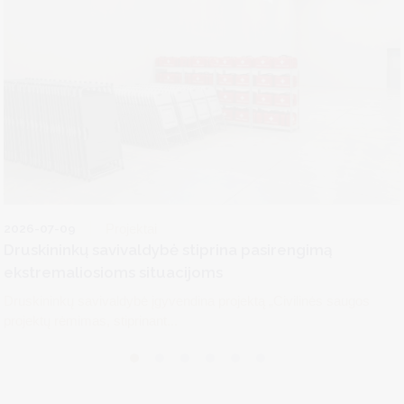
2026-07-09
Projektai
Druskininkų savivaldybė stiprina pasirengimą
ekstremaliosioms situacijoms
Druskininkų savivaldybė įgyvendina projektą „Civilinės saugos
projektų rėmimas, stiprinant...