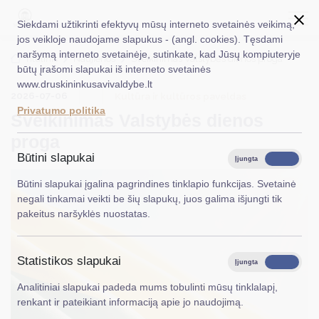
Siekdami užtikrinti efektyvų mūsų interneto svetainės veikimą,
jos veikloje naudojame slapukus - (angl. cookies). Tęsdami
naršymą interneto svetainėje, sutinkate, kad Jūsų kompiuteryje
EN
Ieškoti...
Titulinis
Naujienos
Sveikinimas Valstybės dienos proga
būtų įrašomi slapukai iš interneto svetainės
www.druskininkusavivaldybe.lt
Taryba
2026-07-06
Kultūra ir kultūros paveldas
Privatumo politika
Sveikinimas Valstybės dienos
Meras
proga
Administracija
Būtini slapukai
Įjungta
Išjungta
Veiklos sritys
Būtini slapukai įgalina pagrindines tinklapio funkcijas. Svetainė
negali tinkamai veikti be šių slapukų, juos galima išjungti tik
Teisinė informacija
pakeitus naršyklės nuostatas.
Struktūra ir kontaktinė informacija
Statistikos slapukai
Karjera
Įjungta
Išjungta
Analitiniai slapukai padeda mums tobulinti mūsų tinklalapį,
DUK
renkant ir pateikiant informaciją apie jo naudojimą.
PASLAUGOS