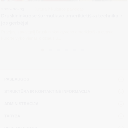
2026-08-03
Kultūra ir kultūros paveldas
Druskininkuose šurmuliavo amerikietiška technika ir
jos gerbėjai
Praėjusį savaitgalį Druskininkai gyveno amerikietiška dvasia –
kurorte vyko vienas didžiausių...
PASLAUGOS
STRUKTŪRA IR KONTAKTINĖ INFORMACIJA
ADMINISTRACIJA
TARYBA