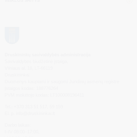
VEIKLOS SRITYS
Druskininkų savivaldybės administracija
Savivaldybės biudžetinė įstaiga,
Vilniaus al. 18, LT-66119
Druskininkai
Duomenys kaupiami ir saugomi Juridinių asmenų registre
Įstaigos kodas: 188776264
PVM mokėtojo kodas: LT100008196411
Tel.: +370 313 51 517, 59 159
El. p.
info@druskininkai.lt
Darbo laikas:
I–IV 08:00–17:00,