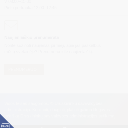
V 08:00–15:00
Pietų pertrauka 12:00–12:45
Naujienlaiškio prenumerata
Norite sužinoti naujienas pirmieji, apie jas paskelbus
mūsų svetainėje? Prenumeruokite naujienlaiškį.
PRENUMERUOTI
Visos teisės saugomos. © Druskininkų savivaldybės
administracija. Kopijuoti, dauginti, platinti galima tik gavus
raštišką Druskininkų savivaldybės administracijos sutikimą.
BDAR