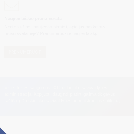
Naujienlaiškio prenumerata
Norite sužinoti naujienas pirmieji, apie jas paskelbus
mūsų svetainėje? Prenumeruokite naujienlaiškį.
PRENUMERUOTI
Visos teisės saugomos. © Druskininkų savivaldybės
administracija. Kopijuoti, dauginti, platinti galima tik gavus
raštišką Druskininkų savivaldybės administracijos sutikimą.