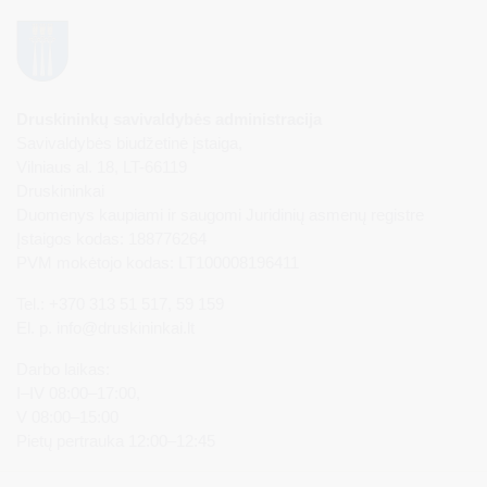
Druskininkų savivaldybės administracija
Savivaldybės biudžetinė įstaiga,
Vilniaus al. 18, LT-66119
Druskininkai
Duomenys kaupiami ir saugomi Juridinių asmenų registre
Įstaigos kodas: 188776264
PVM mokėtojo kodas: LT100008196411
Tel.: +370 313 51 517, 59 159
El. p.
info@druskininkai.lt
Darbo laikas:
I–IV 08:00–17:00,
V 08:00–15:00
Pietų pertrauka 12:00–12:45