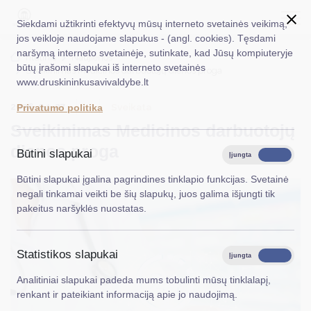
Siekdami užtikrinti efektyvų mūsų interneto svetainės veikimą,
jos veikloje naudojame slapukus - (angl. cookies). Tęsdami
naršymą interneto svetainėje, sutinkate, kad Jūsų kompiuteryje
EN
Ieškoti...
Titulinis
Naujienos
būtų įrašomi slapukai iš interneto svetainės
Sveikinimas Medicinos darbuotojų dienos proga
www.druskininkusavivaldybe.lt
Taryba
2026-04-27
Sveikata
Privatumo politika
Meras
Sveikinimas Medicinos darbuotojų
Administracija
dienos proga
Būtini slapukai
Įjungta
Išjungta
Veiklos sritys
Būtini slapukai įgalina pagrindines tinklapio funkcijas. Svetainė
negali tinkamai veikti be šių slapukų, juos galima išjungti tik
Teisinė informacija
pakeitus naršyklės nuostatas.
Struktūra ir kontaktinė informacija
Statistikos slapukai
Karjera
Įjungta
Išjungta
Analitiniai slapukai padeda mums tobulinti mūsų tinklalapį,
DUK
renkant ir pateikiant informaciją apie jo naudojimą.
PASLAUGOS