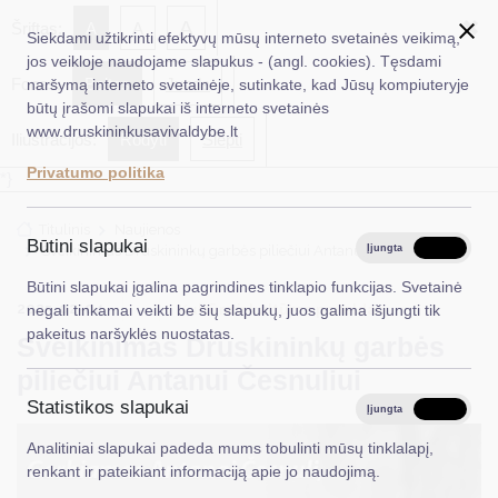
✖
A
Šriftas:
A
A
Siekdami užtikrinti efektyvų mūsų interneto svetainės veikimą,
jos veikloje naudojame slapukus - (angl. cookies). Tęsdami
Fonas:
Baltas
Juoda
naršymą interneto svetainėje, sutinkate, kad Jūsų kompiuteryje
EN
Ieškoti...
būtų įrašomi slapukai iš interneto svetainės
www.druskininkusavivaldybe.lt
Iliustracijos:
Rodyti
Slėpti
Taryba
Privatumo politika
*}
Meras
Titulinis
Naujienos
Administracija
Būtini slapukai
Sveikinimas Druskininkų garbės piliečiui Antanui Česnuliui
Įjungta
Išjungta
Veiklos sritys
Būtini slapukai įgalina pagrindines tinklapio funkcijas. Svetainė
2025-02-04
Kultūra ir kultūros paveldas
negali tinkamai veikti be šių slapukų, juos galima išjungti tik
Teisinė informacija
pakeitus naršyklės nuostatas.
Sveikinimas Druskininkų garbės
Struktūra ir kontaktinė informacija
piliečiui Antanui Česnuliui
Statistikos slapukai
Karjera
Įjungta
Išjungta
Analitiniai slapukai padeda mums tobulinti mūsų tinklalapį,
DUK
renkant ir pateikiant informaciją apie jo naudojimą.
PASLAUGOS