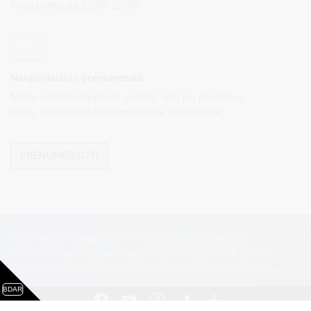
Pietų pertrauka 12:00–12:45
Naujienlaiškio prenumerata
Norite sužinoti naujienas pirmieji, apie jas paskelbus
mūsų svetainėje? Prenumeruokite naujienlaiškį.
PRENUMERUOTI
Visos teisės saugomos. © Druskininkų savivaldybės
administracija. Kopijuoti, dauginti, platinti galima tik gavus
raštišką Druskininkų savivaldybės administracijos sutikimą.
BDAR