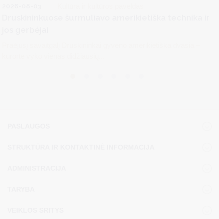
2026-08-03
Kultūra ir kultūros paveldas
Druskininkuose šurmuliavo amerikietiška technika ir
jos gerbėjai
Praėjusį savaitgalį Druskininkai gyveno amerikietiška dvasia –
kurorte vyko vienas didžiausių...
PASLAUGOS
STRUKTŪRA IR KONTAKTINĖ INFORMACIJA
ADMINISTRACIJA
TARYBA
VEIKLOS SRITYS