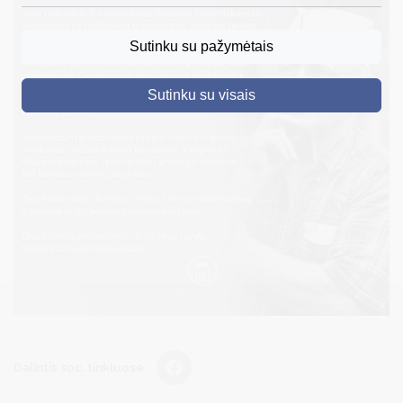
DRUSKININKAI
Sutinku su pažymėtais
SKELBIMAI
Sutinku su visais
TURIZMAS
VERSLAS
PROJEKTAI
ŠVIETIMAS
REGISTRACIJA
RENGINIAI
Dalintis soc. tinkluose: