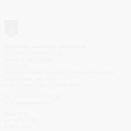
Druskininkų savivaldybės administracija
Savivaldybės biudžetinė įstaiga,
Vilniaus al. 18, LT-66119
Druskininkai
Duomenys kaupiami ir saugomi Juridinių asmenų registre
Įstaigos kodas: 188776264
PVM mokėtojo kodas: LT100008196411
Tel.: +370 313 51 517, 59 159
El. p.
info@druskininkai.lt
Darbo laikas:
I–IV 08:00–17:00,
V 08:00–15:00