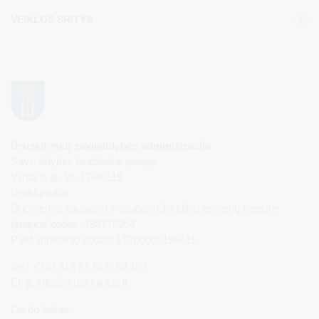
VEIKLOS SRITYS
Druskininkų savivaldybės administracija
Savivaldybės biudžetinė įstaiga,
Vilniaus al. 18, LT-66119
Druskininkai
Duomenys kaupiami ir saugomi Juridinių asmenų registre
Įstaigos kodas: 188776264
PVM mokėtojo kodas: LT100008196411
Tel.: +370 313 51 517, 59 159
El. p.
info@druskininkai.lt
Darbo laikas: