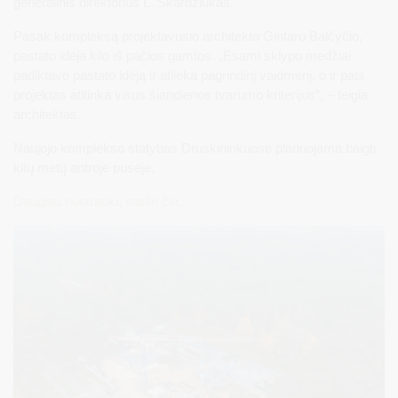
generalinis direktorius L. Skardžiukas.
Pasak kompleksą projektavusio architekto Gintaro Balčyčio,
pastato idėja kilo iš pačios gamtos. „Esami sklypo medžiai
padiktavo pastato idėją ir atlieka pagrindinį vaidmenį, o ir pats
projektas atitinka visus šiandienos tvarumo kriterijus“, – teigia
architektas.
Naujojo komplekso statybas Druskininkuose planuojama baigti
kitų metų antroje pusėje.
Daugiau nuotraukų rasite čia.