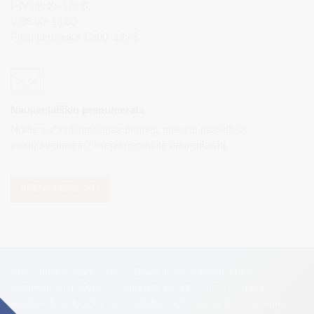
I–IV 08:00–17:00,
V 08:00–15:00
Pietų pertrauka 12:00–12:45
Naujienlaiškio prenumerata
Norite sužinoti naujienas pirmieji, apie jas paskelbus
mūsų svetainėje? Prenumeruokite naujienlaiškį.
PRENUMERUOTI
Visos teisės saugomos. © Druskininkų savivaldybės
administracija. Kopijuoti, dauginti, platinti galima tik gavus
raštišką Druskininkų savivaldybės administracijos sutikimą.