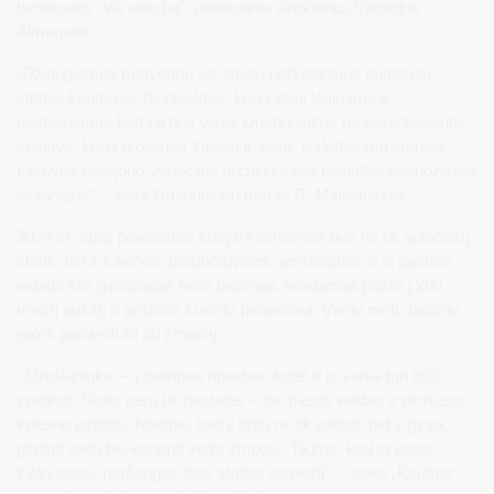
bendrovės „VA statyba“ generalinis direktorius Virginijus
Almanaitis.
„Džiaugiamės matydami vis labiau ryškėjančius autobusų
stoties kontūrus. Tai objektas, kurio labai laukiame ir
neabejojame, kad tai bus visus Druskininkus reprezentuojantis
statinys, kurio projektas žavėjo ir savo išskirtinumu stebino
Lietuvos paviljono Venecijos architektūros bienalėje ekspozicijos
lankytojus“, - sakė Druskininkų meras R. Malinauskas.
2024 m. spalį pradėtame statyti komplekse bus ne tik autobusų
stotis, bet ir kavinės, parduotuvėlės, amfiteatras, o iš pastato
vidaus kils įspūdingas helio balionas, leisdamas pakilti į 200
metrų aukštį ir grožėtis kurorto panorama. Vienu metu balionu
galės pasikelti iki 30 žmonių.
„Druskininkai – ypatingas miestas, todėl ir jo vartai turi būti
ypatingi. Stotis nėra tik pastatas – tai miesto veidas ir pirmasis
keleivio įspūdis. Norime, kad ji būtų ne tik patogi, bet ir gyva,
girdinti vietą bei kurianti vertę žmogui. Tikime, kad tą pajus
kiekvienas, peržengęs šios stoties slenkstį“, – sakė „Kautros“