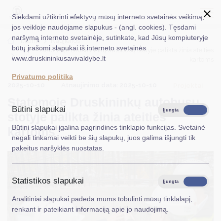
Siekdami užtikrinti efektyvų mūsų interneto svetainės veikimą,
jos veikloje naudojame slapukus - (angl. cookies). Tęsdami
naršymą interneto svetainėje, sutinkate, kad Jūsų kompiuteryje
EN
Ieškoti...
Titulinis
Naujienos
būtų įrašomi slapukai iš interneto svetainės
Statomoje Druskininkų autobusų stotyje palikta žinia ateities
www.druskininkusavivaldybe.lt
kartoms
Taryba
Privatumo politika
2025-10-10
Atnaujinimo data: 2025-10-10
Meras
Projektai
Statomoje Druskininkų autobusų
Administracija
Būtini slapukai
Įjungta
Išjungta
stotyje palikta žinia ateities
Veiklos sritys
Būtini slapukai įgalina pagrindines tinklapio funkcijas. Svetainė
kartoms
negali tinkamai veikti be šių slapukų, juos galima išjungti tik
Teisinė informacija
pakeitus naršyklės nuostatas.
Struktūra ir kontaktinė informacija
Statistikos slapukai
Karjera
Įjungta
Išjungta
Analitiniai slapukai padeda mums tobulinti mūsų tinklalapį,
DUK
renkant ir pateikiant informaciją apie jo naudojimą.
PASLAUGOS