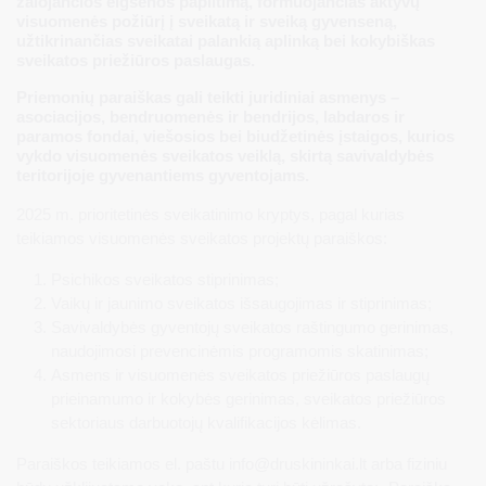
žalojančios elgsenos paplitimą, formuojančias aktyvų
visuomenės požiūrį į sveikatą ir sveiką gyvenseną,
užtikrinančias sveikatai palankią aplinką bei kokybiškas
sveikatos priežiūros paslaugas.
Priemonių paraiškas gali teikti juridiniai asmenys –
asociacijos, bendruomenės ir bendrijos, labdaros ir
paramos fondai, viešosios bei biudžetinės įstaigos, kurios
vykdo visuomenės sveikatos veiklą, skirtą savivaldybės
teritorijoje gyvenantiems gyventojams.
2025 m. prioritetinės sveikatinimo kryptys, pagal kurias
teikiamos visuomenės sveikatos projektų paraiškos:
Psichikos sveikatos stiprinimas;
Vaikų ir jaunimo sveikatos išsaugojimas ir stiprinimas;
Savivaldybės gyventojų sveikatos raštingumo gerinimas,
naudojimosi prevencinėmis programomis skatinimas;
Asmens ir visuomenės sveikatos priežiūros paslaugų
prieinamumo ir kokybės gerinimas, sveikatos priežiūros
sektoriaus darbuotojų kvalifikacijos kėlimas.
Paraiškos teikiamos el. paštu
info@druskininkai.lt
arba fiziniu