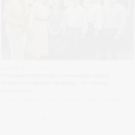
2026-07-23
Sveikata
Iš humanitarinės misijos Venesueloje grįžusi
Druskininkų ligoninės gydytoja: „Jei reikėtų –
pakartočiau“
Lietuvos mobiliojoje skubiosios medicinos pagalbos komandoje,
kuri dvylika dienų Venesueloje...