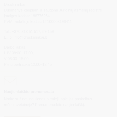
Druskininkai
Duomenys kaupiami ir saugomi Juridinių asmenų registre
Įstaigos kodas: 188776264
PVM mokėtojo kodas: LT100008196411
Tel.: +370 313 51 517, 59 159
El. p.
info@druskininkai.lt
Darbo laikas:
I–IV 08:00–17:00,
V 08:00–15:00
Pietų pertrauka 12:00–12:45
Naujienlaiškio prenumerata
Norite sužinoti naujienas pirmieji, apie jas paskelbus
mūsų svetainėje? Prenumeruokite naujienlaiškį.