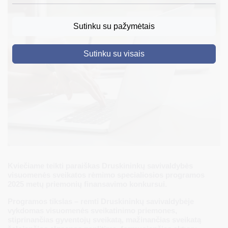
DRUSKININKAI
Sutinku su pažymėtais
SKELBIMAI
Sutinku su visais
TURIZMAS
VERSLAS
PROJEKTAI
ŠVIETIMAS
REGISTRACIJA
RENGINIAI
Kviečiame teikti paraiškas Druskininkų savivaldybės
visuomenės sveikatos rėmimo specialiosios programos
2025 metų priemonių finansavimo konkursui.
Programos tikslas – remti Druskininkų savivaldybėje
vykdomas visuomenės sveikatinimo priemones,
stiprinančias gyventojų sveikatą, mažinančias sveikatą