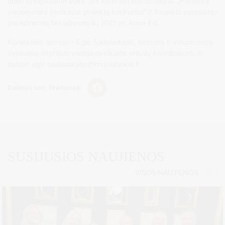
būdu užklijuotame voke, ant kurio turi būti užrašyta: „Paraiška
visuomenės sveikatos projektų konkursui“ ir Projekto pareiškėjo
pavadinimas bei adresas iki 2025 m. kovo 4 d.
Kontaktinis asmuo – Eglė Sadauskaitė, Asmens ir visuomenės
sveikatos skyriaus vedėja-sveikatos reikalų koordinatorė, el.
paštas
egle.sadauskaite@druskininkai.lt
Dalintis soc. tinkluose:
SUSIJUSIOS NAUJIENOS
VISOS NAUJIENOS