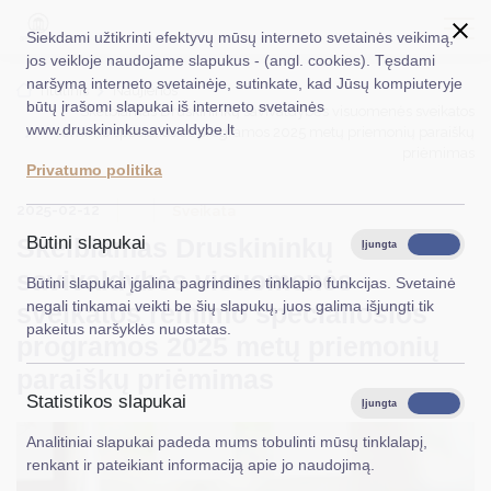
Siekdami užtikrinti efektyvų mūsų interneto svetainės veikimą,
jos veikloje naudojame slapukus - (angl. cookies). Tęsdami
naršymą interneto svetainėje, sutinkate, kad Jūsų kompiuteryje
EN
Ieškoti...
Titulinis
Naujienos
būtų įrašomi slapukai iš interneto svetainės
Skelbiamas Druskininkų savivaldybės visuomenės sveikatos
www.druskininkusavivaldybe.lt
rėmimo specialiosios programos 2025 metų priemonių paraiškų
Taryba
priėmimas
Privatumo politika
Meras
2025-02-12
Sveikata
Administracija
Skelbiamas Druskininkų
Būtini slapukai
Įjungta
Išjungta
savivaldybės visuomenės
Veiklos sritys
Būtini slapukai įgalina pagrindines tinklapio funkcijas. Svetainė
negali tinkamai veikti be šių slapukų, juos galima išjungti tik
sveikatos rėmimo specialiosios
Teisinė informacija
pakeitus naršyklės nuostatas.
programos 2025 metų priemonių
Struktūra ir kontaktinė informacija
paraiškų priėmimas
Statistikos slapukai
Karjera
Įjungta
Išjungta
Analitiniai slapukai padeda mums tobulinti mūsų tinklalapį,
DUK
renkant ir pateikiant informaciją apie jo naudojimą.
PASLAUGOS