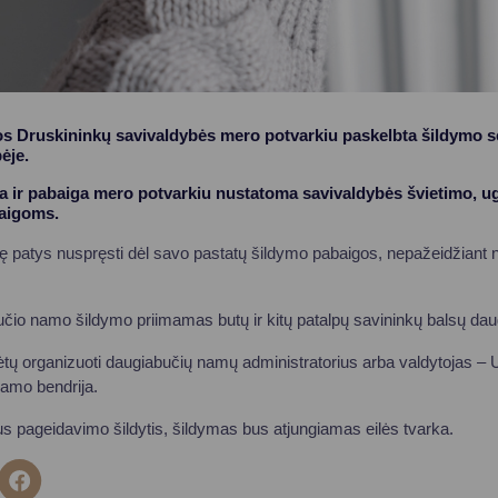
os Druskininkų savivaldybės mero potvarkiu paskelbta šildymo 
ėje.
 ir pabaiga mero potvarkiu nustatoma savivaldybės švietimo, u
taigoms.
 teisę patys nuspręsti dėl savo pastatų šildymo pabaigos, nepažeidžiant 
čio namo šildymo priimamas butų ir kitų patalpų savininkų balsų da
tų organizuoti daugiabučių namų administratorius arba valdytojas –
amo bendrija.
 pageidavimo šildytis, šildymas bus atjungiamas eilės tvarka.