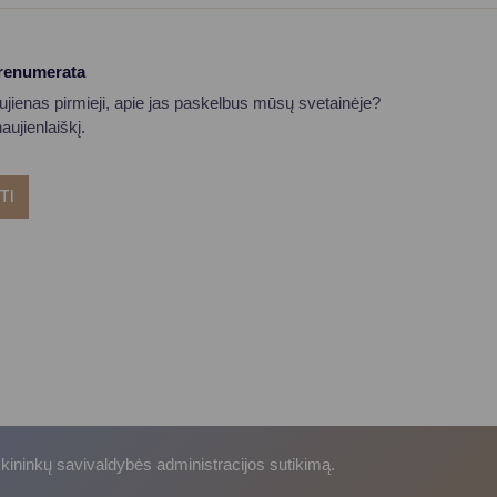
prenumerata
aujienas pirmieji, apie jas paskelbus mūsų svetainėje?
ujienlaiškį.
TI
skininkų savivaldybės administracijos sutikimą.