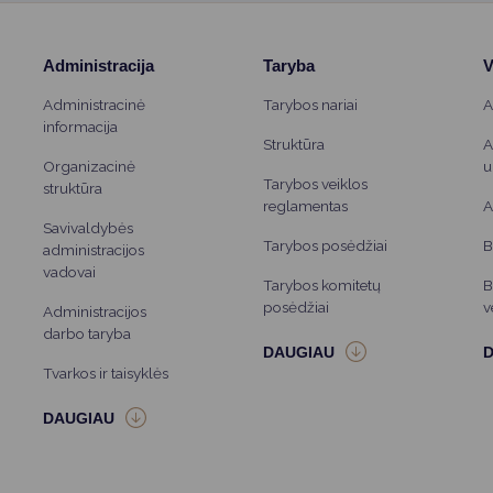
Administracija
Taryba
V
Administracinė
Tarybos nariai
A
informacija
Struktūra
A
Organizacinė
u
Tarybos veiklos
struktūra
reglamentas
A
Savivaldybės
Tarybos posėdžiai
B
administracijos
vadovai
Tarybos komitetų
B
posėdžiai
v
Administracijos
darbo taryba
Tvarkos ir taisyklės