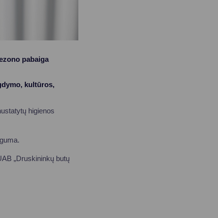
sezono pabaiga
gdymo, kultūros,
nustatytų higienos
uguma.
 UAB „Druskininkų butų