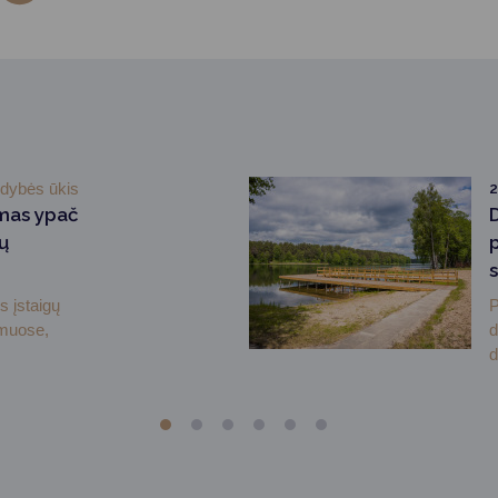
ldybės ūkis
mas ypač
ų
s įstaigų
P
muose,
d
d