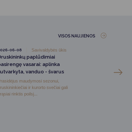
VISOS NAUJIENOS
2026-06-08
Savivaldybės ūkis
Druskininkų paplūdimiai
pasirengę vasarai: aplinka
sutvarkyta, vanduo - švarus
rasidėjus maudymosi sezonui,
ruskininkiečiai ir kurorto svečiai gali
rąsiai rinktis poilsį...