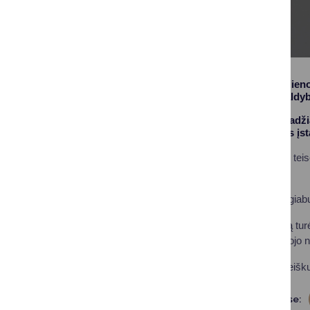
Nuo balandžio 30 dien
Druskininkų savivaldyb
Šildymo sezono pradžia
sveikatos apsaugos įs
Visi kiti vartotojai turi
normų.
Sprendimas dėl daugiabu
Sprendimų priėmimą turė
ūkis“ arba gyvenamojo n
Gyventojams nepareiškus
Dalintis soc. tinkluose: