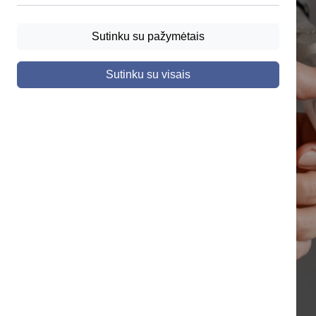
Sutinku su pažymėtais
Sutinku su visais