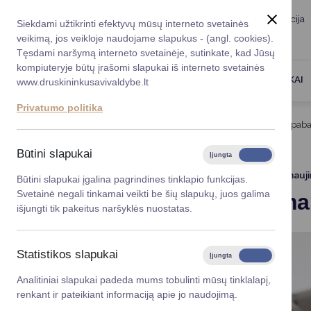
Taryba
Meras
Administracija
Siekdami užtikrinti efektyvų mūsų interneto svetainės
Karjera
DUK
veikimą, jos veikloje naudojame slapukus - (angl. cookies).
Registruokitės priėmi
Administracin
Tęsdami naršymą interneto svetainėje, sutinkate, kad Jūsų
kompiuteryje būtų įrašomi slapukai iš interneto svetainės
Darbotvarkė
Savivaldybės 
PASLAUGOS
DRUSKININKAI
www.druskininkusavivaldybe.lt
vadovai
Kontaktai
Privatumo politika
Planavimo do
Titulinis
Naujienos
Skelbiama šildymo sezono paba
Vicemerai
Korupcijos pre
Būtini slapukai
Įjungta
Išjungta
Mero patarėja
Viešieji pirkim
2026-04-30
Atnauj
Būtini slapukai įgalina pagrindines tinklapio funkcijas.
Svetainė negali tinkamai veikti be šių slapukų, juos galima
Skelbiama
Lygios galim
išjungti tik pakeitus naršyklės nuostatas.
Savivaldybės
projektai
Statistikos slapukai
Įjungta
Išjungta
Finansų valdym
Analitiniai slapukai padeda mums tobulinti mūsų tinklalapį,
renkant ir pateikiant informaciją apie jo naudojimą.
Organizacinė 