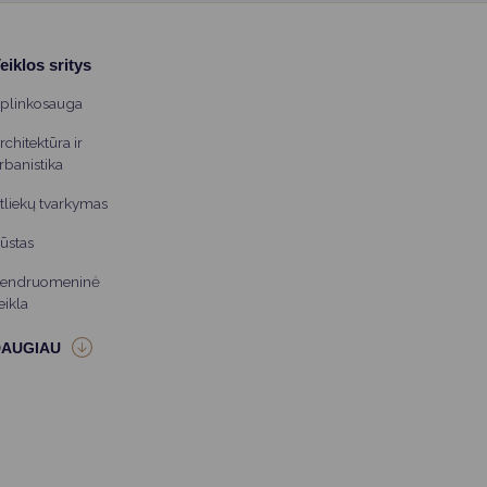
eiklos sritys
plinkosauga
rchitektūra ir
rbanistika
tliekų tvarkymas
ūstas
endruomeninė
eikla