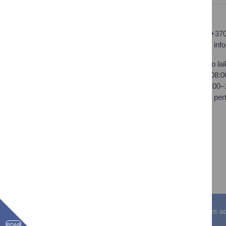
Druskininkų savivaldybės
Tel.: +37
administracija
El. p.
inf
Savivaldybės biudžetinė
Darbo lai
įstaiga,
I–IV 08:
Vilniaus al. 18, LT-66119
V 08:00
Druskininkai
Pietų per
Duomenys kaupiami ir
saugomi Juridinių asmenų
registre
Įstaigos kodas: 188776264
PVM mokėtojo kodas:
LT100008196411
Visos teisės saugomos. © Druskininkų savivaldybės admin
BDAR