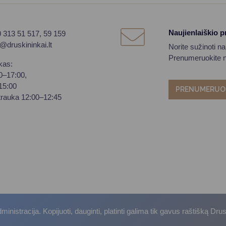
Naujienlaiškio 
0 313 51 517, 59 159
o@druskininkai.lt
Norite sužinoti n
Prenumeruokite na
kas:
00–17:00,
–15:00
PRENUMERUO
trauka 12:00–12:45
istracija. Kopijuoti, dauginti, platinti galima tik gavus raštišką Dru