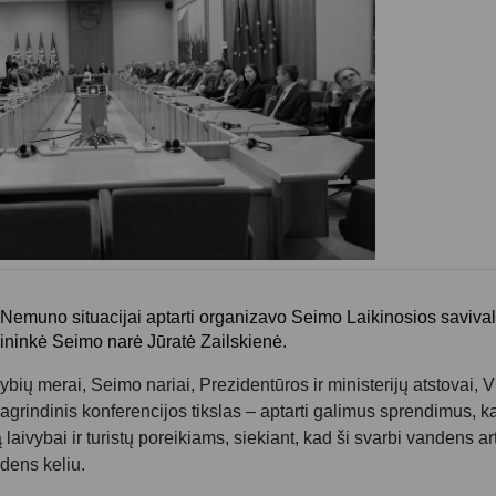
 Nemuno situacijai aptarti organizavo Seimo Laikinosios savival
ninkė Seimo narė Jūratė Zailskienė.
ybių merai, Seimo nariai, Prezidentūros ir ministerijų atstovai,
grindinis konferencijos tikslas – aptarti galimus sprendimus, k
laivybai ir turistų poreikiams, siekiant, kad ši svarbi vandens art
dens keliu.