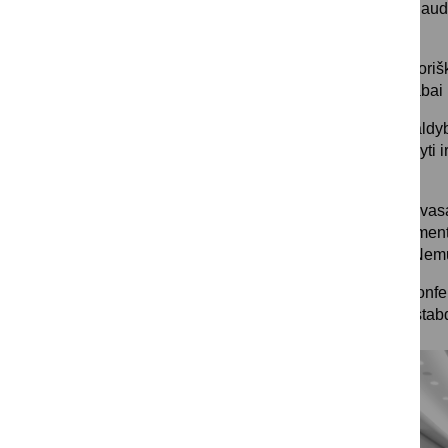
„Mums rūpi ne tik naudo
Malinauskas.
Jis priminė, kad istor
atnaujinimas yra labai
Druskininkų savivaldyb
upės vagai sutvarkyti i
valymo darbai.
Tačiau šių metų pavasa
apsaugos departamento
pažeidimų valant Nemu
Seime vykusioje konfer
darbų, negali būti stab