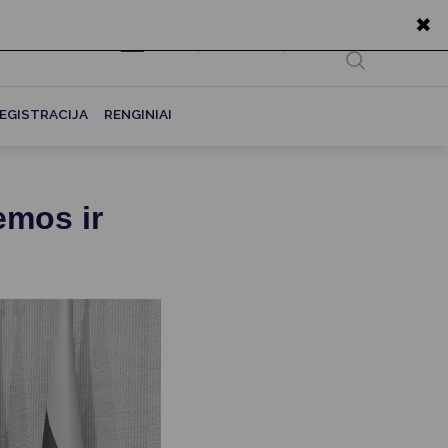
✖
EN
Ieškoti...
EGISTRACIJA
RENGINIAI
emos ir