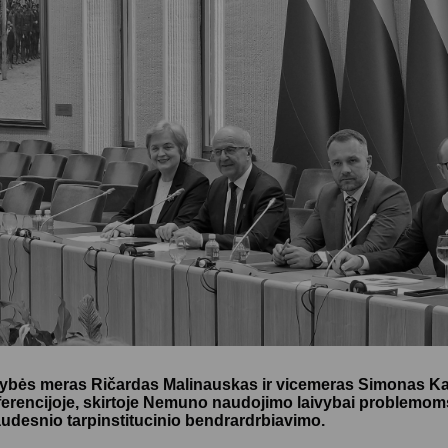
Vartotojų teisių apsauga
Pranešėjų apsauga
Asmens duomenų apsauga
dybės meras Ričardas Malinauskas ir vicemeras Simonas K
rencijoje, skirtoje Nemuno naudojimo laivybai problemoms a
laudesnio tarpinstitucinio bendrardrbiavimo.