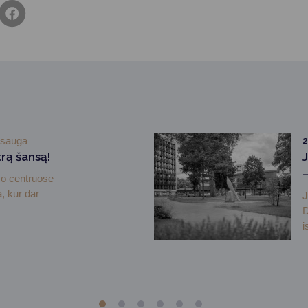
osauga
2
rą šansą!
mo centruose
, kur dar
J
D
i