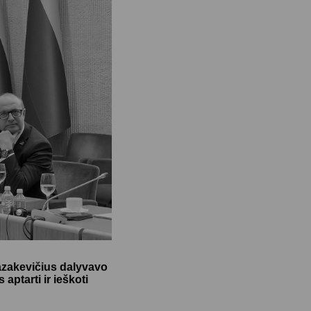
azakevičius dalyvavo
ptarti ir ieškoti