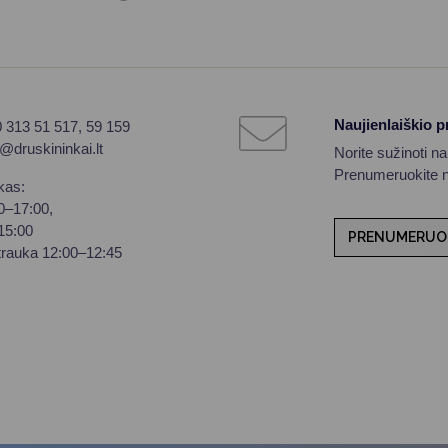
Naujienlaiškio 
0 313 51 517, 59 159
o@druskininkai.lt
Norite sužinoti n
Prenumeruokite na
kas:
00–17:00,
–15:00
PRENUMERUO
trauka 12:00–12:45