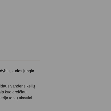
dybių, kurias jungia
 Vidaus vandens kelių
aip kuo greičiau
erija taptų aktyviai