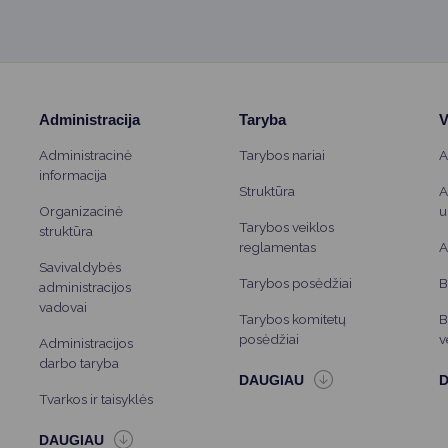
Administracija
Taryba
V
Administracinė
Tarybos nariai
A
informacija
Struktūra
A
Organizacinė
u
Tarybos veiklos
struktūra
reglamentas
A
Savivaldybės
Tarybos posėdžiai
B
administracijos
vadovai
Tarybos komitetų
B
posėdžiai
v
Administracijos
darbo taryba
Tvarkos ir taisyklės