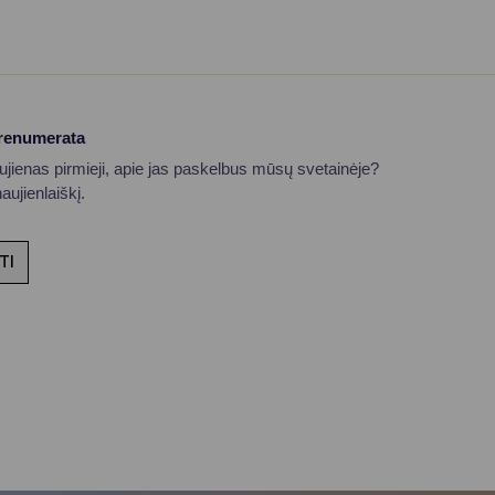
prenumerata
aujienas pirmieji, apie jas paskelbus mūsų svetainėje?
ujienlaiškį.
TI