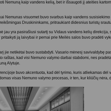
ti Nemuną kaip vandens kelią, bet ir išsaugoti jį ateities karto
iškai Nemunas visuomet buvo svarbus kaip vandens susisiekimo k
 reikšmingas Druskininkams, pritraukiant didesnius turistų sraut
ė jau yra pasirašiusi sutartį su Vidaus vandens kelių direkcija
r pritaikyti ją laivybai ir pernai prie Meilės salos buvo pradėti v
rį jie netikėtai buvo sustabdyti. Vasario mėnesį savivaldybę pa
 raštas, kad visi Nemuno valymo darbai stabdomi, nes pradėta
ną Alytuje.
encijoje buvo akcentuota, kad dėl tyrimo, kuris atliekamas dėl v
domas visas Nemuno valymo procesas, ir ten, kur kliūčių nėra, da