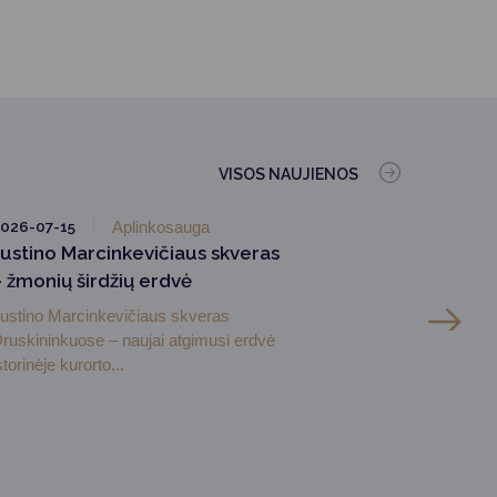
VISOS NAUJIENOS
026-07-15
Aplinkosauga
Justino Marcinkevičiaus skveras
– žmonių širdžių erdvė
ustino Marcinkevičiaus skveras
ruskininkuose – naujai atgimusi erdvė
storinėje kurorto...