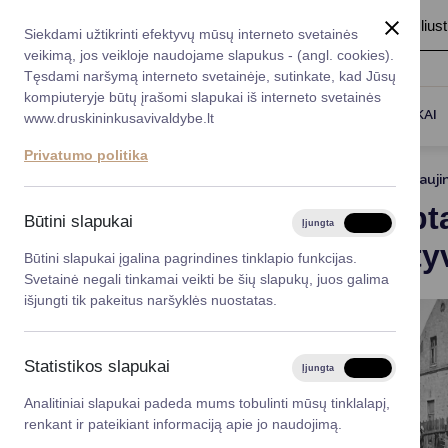
A
Šriftas:
A
A
Fonas:
Baltas
Juoda
Ilius
Taryba
Meras
Administracija
Siekdami užtikrinti efektyvų mūsų interneto svetainės
Karjera
DUK
veikimą, jos veikloje naudojame slapukus - (angl. cookies).
*}
Registruokitės priėmi
Administracin
Tęsdami naršymą interneto svetainėje, sutinkate, kad Jūsų
kompiuteryje būtų įrašomi slapukai iš interneto svetainės
Titulinis
Naujienos
Seime aptartos laivybos Nemun
Darbotvarkė
Savivaldybės 
PASLAUGOS
DRUSKININKAI
www.druskininkusavivaldybe.lt
vadovai
Kontaktai
Privatumo politika
Planavimo do
2025-04-11
Atnauji
Vicemerai
Seime apt
Korupcijos pre
Būtini slapukai
Įjungta
Išjungta
Mero patarėja
perspekty
Viešieji pirkim
Būtini slapukai įgalina pagrindines tinklapio funkcijas.
Svetainė negali tinkamai veikti be šių slapukų, juos galima
Lygios galim
išjungti tik pakeitus naršyklės nuostatas.
Savivaldybės
projektai
Statistikos slapukai
Įjungta
Išjungta
Finansų valdym
Analitiniai slapukai padeda mums tobulinti mūsų tinklalapį,
renkant ir pateikiant informaciją apie jo naudojimą.
Organizacinė 