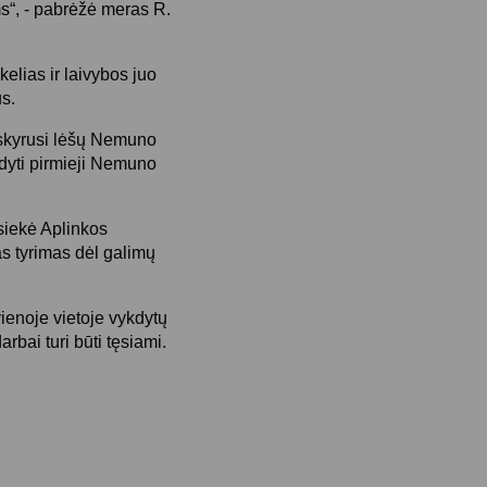
ms“, - pabrėžė meras R.
elias ir laivybos juo
us.
, skyrusi lėšų Nemuno
ykdyti pirmieji Nemuno
siekė Aplinkos
s tyrimas dėl galimų
ienoje vietoje vykdytų
rbai turi būti tęsiami.