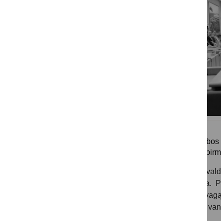
Konferenciją laivybos
Nemunas, grupės pirmi
Joje dalyvavo savivald
direkcijos komanda. Pa
pritaikyti Nemuno vagą 
naudojamu vidaus van