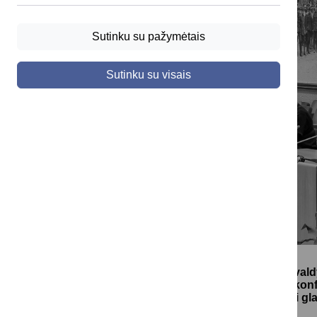
Sutinku su pažymėtais
Sutinku su visais
Druskininkų savival
Seime vykusioje konfe
bendrų išeičių bei g