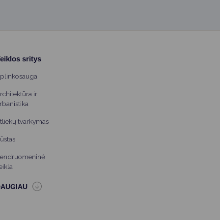
eiklos sritys
plinkosauga
rchitektūra ir
rbanistika
tliekų tvarkymas
ūstas
endruomeninė
eikla