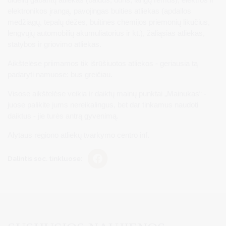
elektronikos įrangą, pavojingas buities atliekas (apdailos
medžiagų, tepalų dėžes, buitinės chemijos priemonių likučius,
lengvųjų automobilių akumuliatorius ir kt.), žaliąsias atliekas,
statybos ir griovimo atliekas.
Aikštelėse priimamos tik išrūšiuotos atliekos - geriausia tą
padaryti namuose: bus greičiau.
Visose aikštelėse veikia ir daiktų mainų punktai „Mainukas“ -
juose palikite jums nereikalingus, bet dar tinkamus naudoti
daiktus - jie turės antrą gyvenimą.
Alytaus regiono atliekų tvarkymo centro inf.
Dalintis soc. tinkluose: