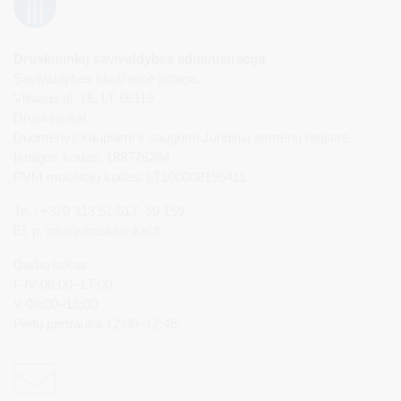
Druskininkų savivaldybės administracija
Savivaldybės biudžetinė įstaiga,
Vilniaus al. 18, LT-66119
Druskininkai
Duomenys kaupiami ir saugomi Juridinių asmenų registre
Įstaigos kodas: 188776264
PVM mokėtojo kodas: LT100008196411
Tel.: +370 313 51 517, 59 159
El. p.
info@druskininkai.lt
Darbo laikas:
I–IV 08:00–17:00,
V 08:00–15:00
Pietų pertrauka 12:00–12:45