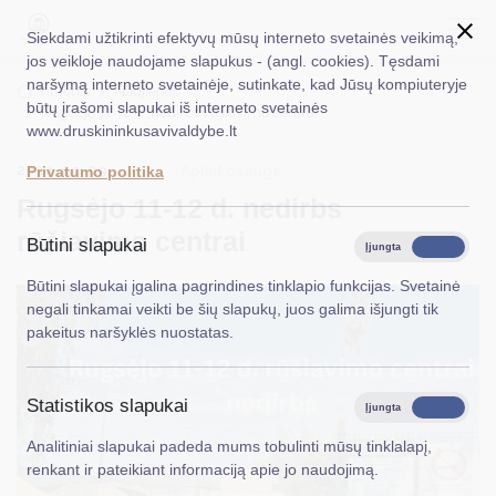
Siekdami užtikrinti efektyvų mūsų interneto svetainės veikimą,
jos veikloje naudojame slapukus - (angl. cookies). Tęsdami
naršymą interneto svetainėje, sutinkate, kad Jūsų kompiuteryje
EN
Ieškoti...
Titulinis
Naujienos
būtų įrašomi slapukai iš interneto svetainės
Rugsėjo 11-12 d. nedirbs rūšiavimo centrai
www.druskininkusavivaldybe.lt
Taryba
2024-09-09
Aplinkosauga
Privatumo politika
Meras
Rugsėjo 11-12 d. nedirbs
Administracija
rūšiavimo centrai
Būtini slapukai
Įjungta
Išjungta
Veiklos sritys
Būtini slapukai įgalina pagrindines tinklapio funkcijas. Svetainė
negali tinkamai veikti be šių slapukų, juos galima išjungti tik
Teisinė informacija
pakeitus naršyklės nuostatas.
Struktūra ir kontaktinė informacija
Statistikos slapukai
Karjera
Įjungta
Išjungta
Analitiniai slapukai padeda mums tobulinti mūsų tinklalapį,
DUK
renkant ir pateikiant informaciją apie jo naudojimą.
PASLAUGOS