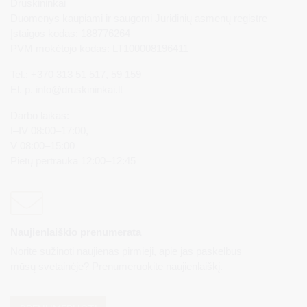
Druskininkai
Duomenys kaupiami ir saugomi Juridinių asmenų registre
Įstaigos kodas: 188776264
PVM mokėtojo kodas: LT100008196411
Tel.: +370 313 51 517, 59 159
El. p.
info@druskininkai.lt
Darbo laikas:
I–IV 08:00–17:00,
V 08:00–15:00
Pietų pertrauka 12:00–12:45
Naujienlaiškio prenumerata
Norite sužinoti naujienas pirmieji, apie jas paskelbus
mūsų svetainėje? Prenumeruokite naujienlaiškį.