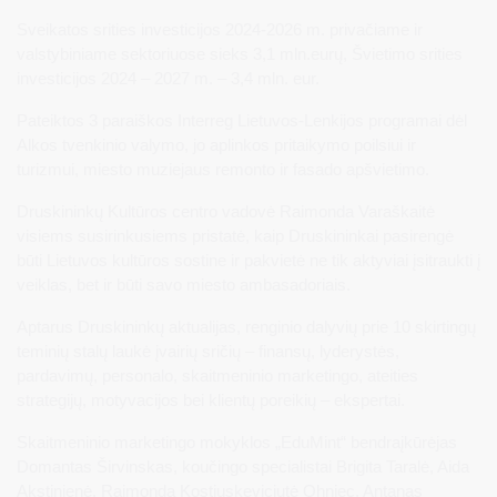
Sveikatos srities investicijos 2024-2026 m. privačiame ir
valstybiniame sektoriuose sieks 3,1 mln.eurų, Švietimo srities
investicijos 2024 – 2027 m. – 3,4 mln. eur.
Pateiktos 3 paraiškos Interreg Lietuvos-Lenkijos programai dėl
Alkos tvenkinio valymo, jo aplinkos pritaikymo poilsiui ir
turizmui, miesto muziejaus remonto ir fasado apšvietimo.
Druskininkų Kultūros centro vadovė Raimonda Varaškaitė
visiems susirinkusiems pristatė, kaip Druskininkai pasirengė
būti Lietuvos kultūros sostine ir pakvietė ne tik aktyviai įsitraukti į
veiklas, bet ir būti savo miesto ambasadoriais.
Aptarus Druskininkų aktualijas, renginio dalyvių prie 10 skirtingų
teminių stalų laukė įvairių sričių – finansų, lyderystės,
pardavimų, personalo, skaitmeninio marketingo, ateities
strategijų, motyvacijos bei klientų poreikių – ekspertai.
Skaitmeninio marketingo mokyklos „EduMint“ bendraįkūrėjas
Domantas Širvinskas, koučingo specialistai Brigita Taralė, Aida
Akstinienė, Raimonda Kostiuskeviciutė Ohnjec, Antanas