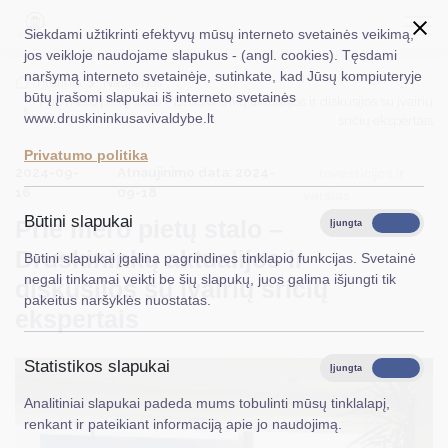
Siekdami užtikrinti efektyvų mūsų interneto svetainės veikimą,
jos veikloje naudojame slapukus - (angl. cookies). Tęsdami
naršymą interneto svetainėje, sutinkate, kad Jūsų kompiuteryje
EN
Ieškoti...
Titulinis
Naujienos
būtų įrašomi slapukai iš interneto svetainės
Prie mero pietų stalo – Druskininkų aktualijos ir diskusijos su įvairių
www.druskininkusavivaldybe.lt
sričių ekspertais
Taryba
Privatumo politika
2024-09-
Atnaujinimo data: 2024-
Meras
Investicijos ir
16
09-18
verslas
Administracija
Būtini slapukai
Prie mero pietų stalo –
Įjungta
Išjungta
Veiklos sritys
Druskininkų aktualijos ir
Būtini slapukai įgalina pagrindines tinklapio funkcijas. Svetainė
negali tinkamai veikti be šių slapukų, juos galima išjungti tik
diskusijos su įvairių sričių
Teisinė informacija
pakeitus naršyklės nuostatas.
ekspertais
Struktūra ir kontaktinė informacija
Statistikos slapukai
Karjera
Įjungta
Išjungta
Analitiniai slapukai padeda mums tobulinti mūsų tinklalapį,
DUK
renkant ir pateikiant informaciją apie jo naudojimą.
PASLAUGOS