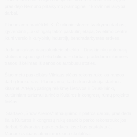
prasidėjo Nemuno pritaikymo pramoginei ir krovininei laivybai
darbai.
Planuojama pradėti M. K. Čiurlionio skvero tvarkymo darbus,
įgyvendinti „Lakštingalų tako“ paskutinį etapą, Švietimo centre
įkurti verslo ir kūrybinių industrijų bendradarbystės erdves.
Juda unikalaus daugiafunkcio objekto – Druskininkų autobusų
stoties ir įspūdingo helio baliono – darbai, pradedami šiluminės
trasos iškėlimas iš senosios autobusų stoties.
Šiuo metu paskelbtas Vilniaus alėjos rekonstrukcijos rangos
darbų konkursas. Planuojama, kad rekonstrukcija startuos
kitąmet. Artėja ypatingą reikšmę Lietuvos ir Druskininkų
kultūriniam turizmui turinčio Kultūros ir kongresų rūmų projekto
finišas.
Startavo „Snow Arenos“ atnaujinimo ir plėtros darbai, prasideda
šalia Kultūros ir kongresų rūkų esančio parko rekonstrukcijos
darbai. Sutvarkius parko erdves, jose bus pastatyta J.
Marcinkevičiaus atminimui skirta skulptūra.