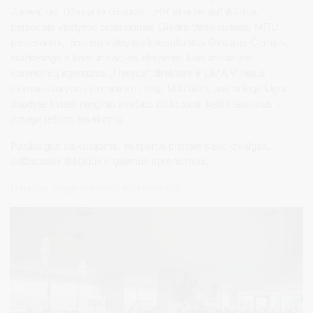
Jurevičius, Džiuginta Gruodė, „HR akademija“ įkūrėja,
personalo valdymo profesionalė Giedrė Vaitiekūnaitė, MRU
profesorius, finansų valdymo konsultantas Gintaras Černius,
marketingo ir komunikacijos ekspertė, komunikacijos
sprendimų agentūros „Hersus“ direktorė ir LiMA Vilniaus
skyriaus tarybos pirmininkė Delija Milašiūtė, psichologė Ugnė
Juodytė kvietė renginio svečius diskutuoti, kelti klausimus ir
drauge ieškoti atsakymų.
Pasibaigus diskusijoms, ekspertai pristatė savo įžvalgas,
didžiausius iššūkius ir galimus sprendimus.
Daugiau renginio nuotraukų rasite čia.