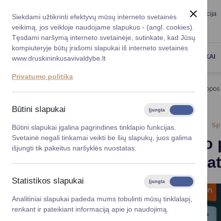
Taryba
Meras
Administracija
Siekdami užtikrinti efektyvų mūsų interneto svetainės
Karjera
DUK
veikimą, jos veikloje naudojame slapukus - (angl. cookies).
Registruokitės priėmi
Administracin
Tęsdami naršymą interneto svetainėje, sutinkate, kad Jūsų
kompiuteryje būtų įrašomi slapukai iš interneto svetainės
Darbotvarkė
Savivaldybės 
PASLAUGOS
DRUSKININKAI
www.druskininkusavivaldybe.lt
vadovai
Kontaktai
Privatumo politika
Planavimo do
Titulinis
Naujienos
Prasidėjo pasiruošimas Europos
Vicemerai
Korupcijos pre
Būtini slapukai
Įjungta
Išjungta
Mero patarėja
Viešieji pirkim
2025-07-14
Sp
Būtini slapukai įgalina pagrindines tinklapio funkcijas.
Svetainė negali tinkamai veikti be šių slapukų, juos galima
Prasidėjo
Lygios galim
išjungti tik pakeitus naršyklės nuostatas.
čempionat
Savivaldybės
projektai
Statistikos slapukai
Įjungta
Išjungta
Finansų valdym
Analitiniai slapukai padeda mums tobulinti mūsų tinklalapį,
renkant ir pateikiant informaciją apie jo naudojimą.
Organizacinė 