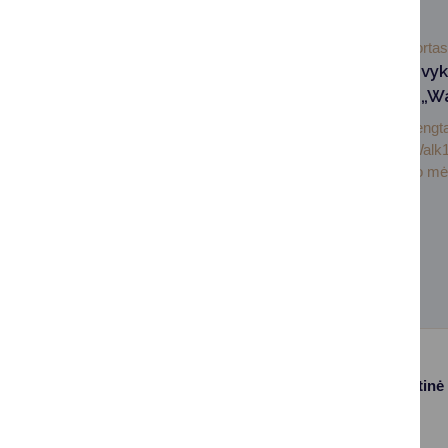
2026-05-11
Sportas
Druskininkuose įvyk
„UžmESk akį“ su „W
Druskininkuose surengt
„UžmESk akį“ su „Walk1
aktyvaus laisvalaikio mėg
Paslaugos
Struktūra ir kontaktinė
informacija
Gyvenamosios
Asmenų
vietos deklaravimas