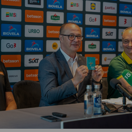
Vartotojų teisių apsauga
Pranešėjų apsauga
Asmens duomenų apsauga