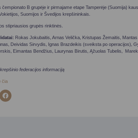
os čempionato B grupėje ir pirmajame etape Tamperėje (Suomija) kaus
 Vokietijos, Suomijos ir Švedijos krepšininkais.
os stipriausios grupės rinktinės.
idatai:
Rokas Jokubaitis, Arnas Velička, Kristupas Žemaitis, Mantas
nas, Deividas Sirvydis, Ignas Brazdeikis (sveiksta po operacijos), 
erskis, Eimantas Bendžius, Laurynas Birutis, Ąžuolas Tubelis, Mare
krepšinio federacijos informaciją
 čia