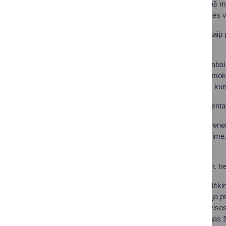
nebus ir tą penketą aš ma
gintis“, – savo rinktinės v
Tituluotas strategas tai
įžaidėjo vaidmuo:
„Rokas yra praėjęs labai 
Tel Avivo „Maccabi“ moky
kūrėją ir du žaidėjus, kur
Treneris taip pat akcenta
„Mano stilius visos tren
po krepšiu. Pažiūrėsime,
Lietuvos rinktinės vyr. t
„Turnyras yra gana dėking
žaidėjų. Aišku, rotacija 
atveju, manau, kad visos
Mūsų vizija – tikslingas 