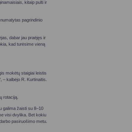
amaisiais, kitaip pulti ir
 numatytas pagrindinio
jas, dabar jau praėjęs ir
okia, kad turėsime vieną
s mokėtų staigiai leistis
– kalbėjo R. Kurtinaitis.
 rotaciją.
mu galima žaisti su 8–10
me visi dvylika. Bet kokiu
g darbo pasiruošimo metu.