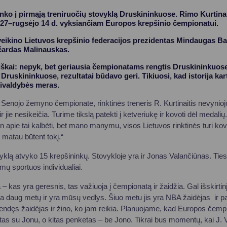
inko į pirmąją treniruočių stovyklą Druskininkuose. Rimo Kurtina
27–rugsėjo 14 d. vyksiančiam Europos krepšinio čempionatui.
eikino Lietuvos krepšinio federacijos prezidentas Mindaugas Ba
čardas Malinauskas.
škai: nepyk, bet geriausia čempionatams rengtis Druskininkuose. 
Druskininkuose, rezultatai būdavo geri. Tikiuosi, kad istorija kart
ivaldybės meras.
Senojo žemyno čempionate, rinktinės treneris R. Kurtinaitis nevyniojo
r jie nesikeičia. Turime tikslą patekti į ketveriukę ir kovoti dėl medalių
n apie tai kalbėti, bet mano manymu, visos Lietuvos rinktinės turi kov
matau būtent tokį.“
vyklą atvyko 15 krepšininkų. Stovykloje yra ir Jonas Valančiūnas. Tie
imų sportuos individualiai.
– kas yra geresnis, tas važiuoja į čempionatą ir žaidžia. Gal išskirtin
ia daug metų ir yra mūsų vedlys. Šiuo metu jis yra NBA žaidėjas ir p
ubrendęs žaidėjas ir žino, ko jam reikia. Planuojame, kad Europos čem
as su Jonu, o kitas penketas – be Jono. Tikrai bus momentų, kai J.