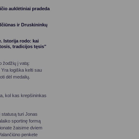
ičio auklėtiniai pradeda
lčiūnas ir Druskininkų
Istorija rodo: kai
osis, tradicijos tęsis“
 žodžių į vatą:
. Yra logiška kelti sau
oti dėl medalių.
sa, kol kas krepšininkas
į statusą turi Jonas
alaiko sportinę formą
pionate žaisime dviem
 Valančiūno penkete