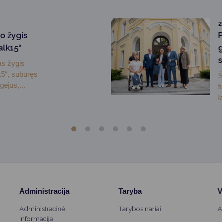
2
o žygis
alk15“
as žygis
5“, subūręs
Š
ėjus,...
t
l
Administracija
Taryba
V
Administracinė
Tarybos nariai
A
informacija