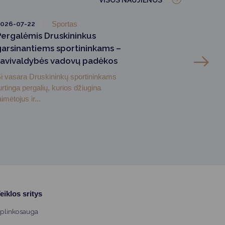
VISOS NAUJIENOS
026-07-22
Sportas
Pergalėmis Druskininkus
garsinantiems sportininkams –
savivaldybės vadovų padėkos
i vasara Druskininkų sportininkams
urtinga pergalių, kurios džiugina
aimėtojus ir...
eiklos sritys
plinkosauga