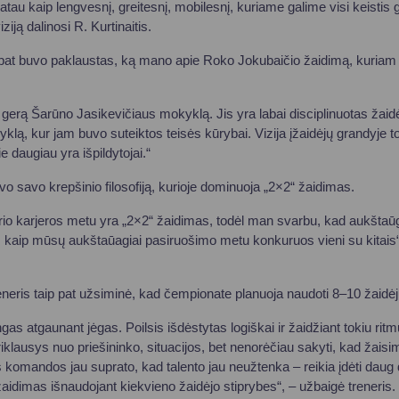
tau kaip lengvesnį, greitesnį, mobilesnį, kuriame galime visi keistis gin
iziją dalinosi R. Kurtinaitis.
p pat buvo paklaustas, ką mano apie Roko Jokubaičio žaidimą, kuriam
gerą Šarūno Jasikevičiaus mokyklą. Jis yra labai disciplinuotas žaidė
klą, kur jam buvo suteiktos teisės kūrybai. Vizija įžaidėjų grandyje t
ie daugiau yra išpildytojai.“
vo savo krepšinio filosofiją, kurioje dominuoja „2×2“ žaidimas.
erio karjeros metu yra „2×2“ žaidimas, todėl man svarbu, kad aukštaūgi
 kaip mūsų aukštaūagiai pasiruošimo metu konkuruos vieni su kitais“, 
reneris taip pat užsiminė, kad čempionate planuoja naudoti 8–10 žaidėjų
as atgaunant jėgas. Poilsis išdėstytas logiškai ir žaidžiant tokiu rit
priklausys nuo priešininko, situacijos, bet nenorėčiau sakyti, kad žaisi
 komandos jau suprato, kad talento jau neužtenka – reikia įdėti dau
žaidimas išnaudojant kiekvieno žaidėjo stiprybes“, – užbaigė treneris.