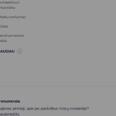
rchitektūra ir
rbanistika
tliekų tvarkymas
ūstas
endruomeninė
eikla
prenumerata
aujienas pirmieji, apie jas paskelbus mūsų svetainėje?
ujienlaiškį.