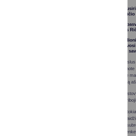
Lietuvos rinktinė susir
pasiruošimą rugpjūčio 
Susirinkusiuosius pasv
savivaldybės meras Ri
„Aš pasakysiu čiurlioni
rinktinė treniruodavosi 
– sakė Druskininkų sav
Kalbėdamas apie tikslus 
„Rinktinės planus žinote i
tokius tikslus. Gal ne ma
Sportininko gyvenimą aš 
Į pirmąją treniruočių sto
dėl NBA taisyklių apriboj
„Mano nuostata yra tokia 
Valančiūnas, kuris žaidž
individualiai. Jis yra s
penketais. Vienas penket