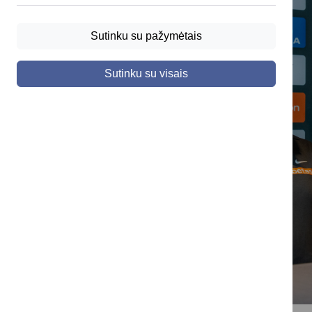
Sutinku su pažymėtais
Sutinku su visais