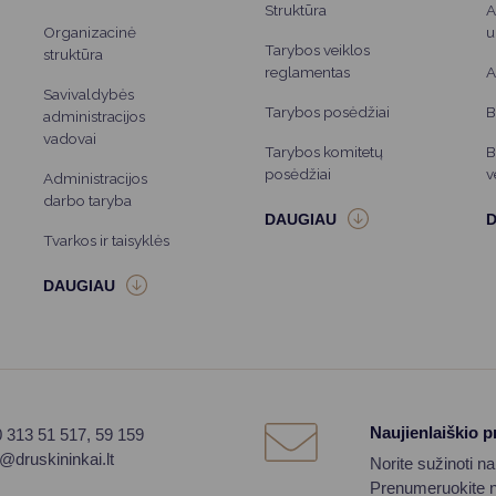
Struktūra
A
Organizacinė
u
Tarybos veiklos
struktūra
reglamentas
A
Savivaldybės
Tarybos posėdžiai
B
administracijos
vadovai
Tarybos komitetų
B
posėdžiai
v
Administracijos
darbo taryba
Tvarkos ir taisyklės
Naujienlaiškio 
0 313 51 517, 59 159
o@druskininkai.lt
Norite sužinoti n
Prenumeruokite na