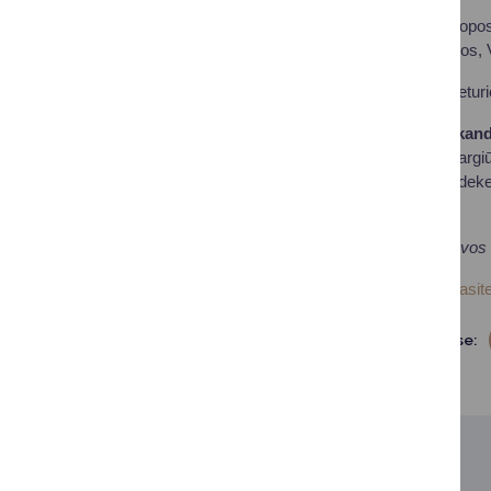
Lietuviai rungsis Europ
Britanijos, Juodkalnijos,
Į kitą etapą pateks keturi
Lietuvos rinktinės kand
Normantas, Ignas Sargiū
Giedraitis, Tadas Sedek
Valančiūnas.
Parengta pagal Lietuvos 
Daugiau nuotraukų rasite
Dalintis soc. tinkluose:
SUSIJUSIOS NAUJIENOS