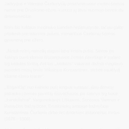
Jadvygos ir Valerijos Čiurlionyčių prisiminimuose minimi šeimos
namai prie Druskonio ežero, kuriuos jų tėvai nuomojo beveik du
dešimtmečius.
Nors šio kuklaus medinuko šiandien nepamatysite, tačiau galite
prisiliesti prie istorinės pušies, menančios Čiurlionių šeimos
gyvenimą prie ežero.
,,Netoli mūsų namelių augusi labai keista pušis. Storos jos
šaknys buvo įdomiai išsirangiusios žemės paviršiuje ir sudarė
lyg kėdutės formą. Ant tos ,,kėdutės“ vakarais dažnai mėgdavo
pasėdėti mūsų brolis Mikalojus Konstantinas, stebėti saulėlydį
kitame ežero krante“.
,,Bėgančią“ nuo kalnelio pušį lengvai surasite, jūsų dėmesį
patrauks į žemės paviršių išsiveržusios jos šaknys lyg kokie
,,kandeliabrai“. Vargoninkavęs Liškiavos, Senosios Varėnos ir
Ratnyčios bažnyčiose, Druskininkų senojoje bažnyčioje
Konstantinas Čiurlionis dirbo net dvidešimt aštuonerius metus
(1878 – 1906).