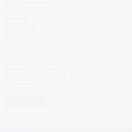
Tel.: +370 313 51 517, 59 159
El. p.
info@druskininkai.lt
Darbo laikas:
I–IV 08:00–17:00,
V 08:00–15:00
Pietų pertrauka 12:00–12:45
Naujienlaiškio prenumerata
Norite sužinoti naujienas pirmieji, apie jas paskelbus
mūsų svetainėje? Prenumeruokite naujienlaiškį.
PRENUMERUOTI