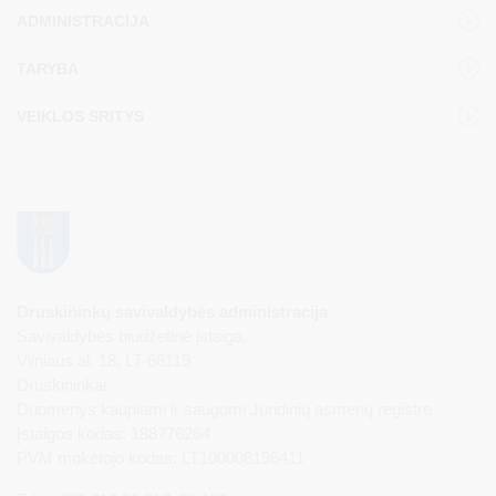
ADMINISTRACIJA
TARYBA
VEIKLOS SRITYS
Druskininkų savivaldybės administracija
Savivaldybės biudžetinė įstaiga,
Vilniaus al. 18, LT-66119
Druskininkai
Duomenys kaupiami ir saugomi Juridinių asmenų registre
Įstaigos kodas: 188776264
PVM mokėtojo kodas: LT100008196411