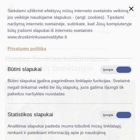
Siekdami užtikrinti efektyvų mūsų interneto svetainės veikimą,
jos veikloje naudojame slapukus - (angl. cookies). Tęsdami
naršymą interneto svetainėje, sutinkate, kad Jūsų kompiuteryje
EN
Ieškoti...
Titulinis
Naujienos
būtų įrašomi slapukai iš interneto svetainės
Naujas ženklas kultūriniame Druskininkų žemėlapyje
www.druskininkusavivaldybe.lt
Taryba
2025-05-15
Kultūra ir kultūros paveldas
Privatumo politika
Meras
Naujas ženklas kultūriniame
Administracija
Druskininkų žemėlapyje
Būtini slapukai
Įjungta
Išjungta
Veiklos sritys
Būtini slapukai įgalina pagrindines tinklapio funkcijas. Svetainė
negali tinkamai veikti be šių slapukų, juos galima išjungti tik
Teisinė informacija
pakeitus naršyklės nuostatas.
Struktūra ir kontaktinė informacija
Statistikos slapukai
Karjera
Įjungta
Išjungta
Analitiniai slapukai padeda mums tobulinti mūsų tinklalapį,
DUK
renkant ir pateikiant informaciją apie jo naudojimą.
PASLAUGOS