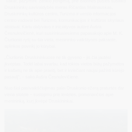
Vakar, pažymint ženklo įrengimą, prie istorinės pušies susitiko
Druskininkų savivaldybės meras Ričardas Malinauskas,
Druskininkų kultūros centro, Turizmo ir verslo informacijos
centro vadovai bei Turizmo, komunikacijos ir kultūros skyriaus
atstovai. Kartu dalyvavo ir iniciatyvos autorė Aušra
Česnulevičienė, kuri susirinkusiesiems papasakojo apie M. K.
Čiurlionio ryšį su šia vieta, menininko vaikštynes pakrante,
aplinkos poveikį jo kūrybai.
„Čiurlionis Druskininkuose ne tik gyveno – jis čia jautėsi
įkvėptas. Todėl labai svarbu, kad tokios vietos būtų pažymėtos
ir kalbėtų ne tik apie praeitį, bet ir kviečiant naujai pažinti kūrėjo
pasaulį“, – sako Aušra Česnulevičienė.
Nuo šiol pasivaikščiojimas palei Druskonio ežerą praturtės dar
viena stotele – sustojimu prie lentelės, primenančios apie
menininką, kurį įkvėpė Druskininkai.