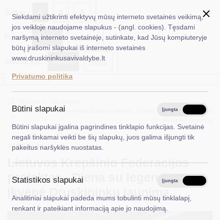
✖
A
Šriftas:
A
A
Siekdami užtikrinti efektyvų mūsų interneto svetainės veikimą,
jos veikloje naudojame slapukus - (angl. cookies). Tęsdami
Fonas:
Baltas
Juoda
naršymą interneto svetainėje, sutinkate, kad Jūsų kompiuteryje
EN
Ieškoti...
būtų įrašomi slapukai iš interneto svetainės
www.druskininkusavivaldybe.lt
Iliustracijos:
Rodyti
Slėpti
Taryba
Privatumo politika
*}
Meras
Titulinis
Naujienos
Administracija
Būtini slapukai
Lietuvos Krepšinio Federacijos projektas „Diena su legenda“ įkvėpė
Įjungta
Išjungta
Druskininkų jaunimą
Veiklos sritys
Būtini slapukai įgalina pagrindines tinklapio funkcijas. Svetainė
negali tinkamai veikti be šių slapukų, juos galima išjungti tik
Teisinė informacija
2024-11-13
Sportas
pakeitus naršyklės nuostatas.
Lietuvos Krepšinio Federacijos
Struktūra ir kontaktinė informacija
projektas „Diena su legenda“
Statistikos slapukai
Karjera
Įjungta
Išjungta
įkvėpė Druskininkų jaunimą
Analitiniai slapukai padeda mums tobulinti mūsų tinklalapį,
DUK
renkant ir pateikiant informaciją apie jo naudojimą.
PASLAUGOS