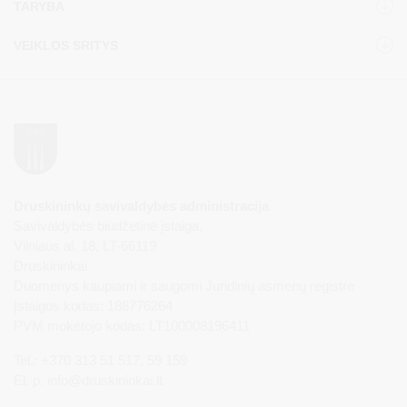
TARYBA
VEIKLOS SRITYS
Druskininkų savivaldybės administracija
Savivaldybės biudžetinė įstaiga,
Vilniaus al. 18, LT-66119
Druskininkai
Duomenys kaupiami ir saugomi Juridinių asmenų registre
Įstaigos kodas: 188776264
PVM mokėtojo kodas: LT100008196411
Tel.: +370 313 51 517, 59 159
El. p.
info@druskininkai.lt