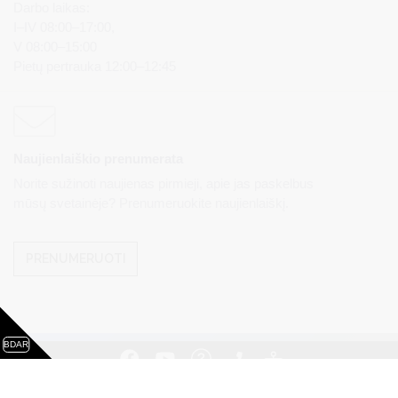
Darbo laikas:
I–IV 08:00–17:00,
V 08:00–15:00
Pietų pertrauka 12:00–12:45
Naujienlaiškio prenumerata
Norite sužinoti naujienas pirmieji, apie jas paskelbus
mūsų svetainėje? Prenumeruokite naujienlaiškį.
PRENUMERUOTI
BDAR
Visos teisės saugomos. © Druskininkų savivaldybės
administracija. Kopijuoti, dauginti, platinti galima tik gavus