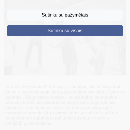
DRUSKININKAI
Sutinku su pažymėtais
SKELBIMAI
Sutinku su visais
TURIZMAS
VERSLAS
PROJEKTAI
ŠVIETIMAS
REGISTRACIJA
Lietuvos Krepšinio Federacija, siekdama skleisti krepšinio
RENGINIAI
žinias ir įkvėpti jaunąją kartą, įgyvendina projektą „Diena su
legenda“. Šio projekto tikslas – supažindinti jaunuosius
Lietuvos krepšinio talentus su patyrusiais, legendiniais
žaidėjais, kurie dalinasi savo išmintimi, pasakoja apie
asmenines pergales ir pralaimėjimus, perteikia krepšinio
meistriškumo subtilybes bei ugdo būsimų krepšinio
žvaigždžių pasitikėjimą.