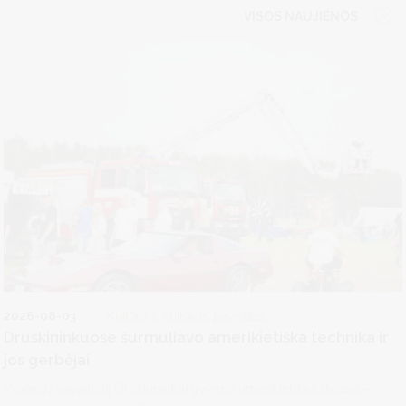
VISOS NAUJIENOS
2026-08-03
Kultūra ir kultūros paveldas
Druskininkuose šurmuliavo amerikietiška technika ir
jos gerbėjai
Praėjusį savaitgalį Druskininkai gyveno amerikietiška dvasia –