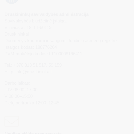
Druskininkų savivaldybės administracija
Savivaldybės biudžetinė įstaiga,
Vilniaus al. 18, LT-66119
Druskininkai
Duomenys kaupiami ir saugomi Juridinių asmenų registre
Įstaigos kodas: 188776264
PVM mokėtojo kodas: LT100008196411
Tel.: +370 313 51 517, 59 159
El. p.
info@druskininkai.lt
Darbo laikas:
I–IV 08:00–17:00,
V 08:00–15:00
Pietų pertrauka 12:00–12:45
Naujienlaiškio prenumerata