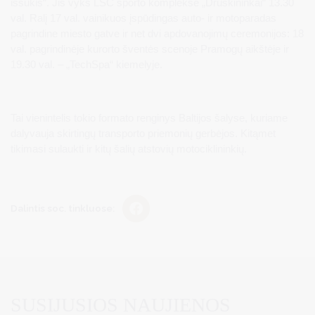
iššūkis“. Jis vyks LSC sporto komplekse „Druskininkai“ 13.30
val. Ralį 17 val. vainikuos įspūdingas auto- ir motoparadas
pagrindine miesto gatve ir net dvi apdovanojimų ceremonijos: 18
val. pagrindinėje kurorto šventės scenoje Pramogų aikštėje ir
19.30 val. – „TechSpa“ kiemelyje.
Tai vienintelis tokio formato renginys Baltijos šalyse, kuriame
dalyvauja skirtingų transporto priemonių gerbėjos. Kitąmet
tikimasi sulaukti ir kitų šalių atstovių motociklininkių.
Dalintis soc. tinkluose:
SUSIJUSIOS NAUJIENOS