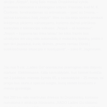
akcijos „Nepyk“, kurią šiais metais Druskininkai vykdo
įvairiomis formomis ir skirtingose srityse. Pasirodo, kad M. K.
Čiurlionis, bendraudamas su artimaisiais – ypač su žmona, –
dažnai kartodavo žodį „nepyk“. Mes su šia idėja norime perduoti
linkėjimus piktiems vairuotojams, kuriems dažnai pritrūksta
kantrybės ir tolerancijos keliuose. „Nepyk – aš kosmose“,
„Nepyk – šypsena tau tinka labiau“ bei kitos frazės bus
užrašytos ant visų ralio automobilių ir motociklų lipdukų, pridėti ir
tam tikri jaustukai, kurie, tikimės, privers ramiau žiūrėti į
susiklosčiusias situacijas ir nusišypsoti“, – sako R. Jagminaitė.
Jau nuo 9 val. „Ladies Go“ orientacinio pramoginio ralio dalyvės
startuos Elektrėnuose, šalia savivaldybės, kuri šiemet švenčia
net 2 jubiliejus: miestas žymės 65, o savivaldybė – 25 metus, tai
progai bus skirta ir speciali rungtis, kurią stebėti kviečiami ir
miesto gyventojai.
Net 200 km ralio maršrutas drieksis iki Druskininkų, kuriuose
numatoma ir atrakcija žiūrovams „XADO Ladies Go slalomo