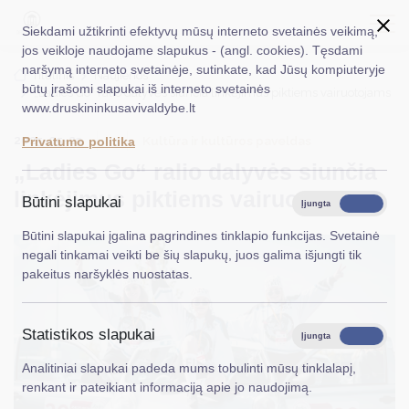
Siekdami užtikrinti efektyvų mūsų interneto svetainės veikimą,
jos veikloje naudojame slapukus - (angl. cookies). Tęsdami
naršymą interneto svetainėje, sutinkate, kad Jūsų kompiuteryje
EN
Ieškoti...
Titulinis
Naujienos
būtų įrašomi slapukai iš interneto svetainės
„Ladies Go“ ralio dalyvės siunčia linkėjimus piktiems vairuotojams
www.druskininkusavivaldybe.lt
Taryba
2025-05-23
Kultūra ir kultūros paveldas
Privatumo politika
Meras
„Ladies Go“ ralio dalyvės siunčia
Administracija
linkėjimus piktiems vairuotojams
Būtini slapukai
Įjungta
Išjungta
Veiklos sritys
Būtini slapukai įgalina pagrindines tinklapio funkcijas. Svetainė
negali tinkamai veikti be šių slapukų, juos galima išjungti tik
Teisinė informacija
pakeitus naršyklės nuostatas.
Struktūra ir kontaktinė informacija
Statistikos slapukai
Karjera
Įjungta
Išjungta
Analitiniai slapukai padeda mums tobulinti mūsų tinklalapį,
DUK
renkant ir pateikiant informaciją apie jo naudojimą.
PASLAUGOS