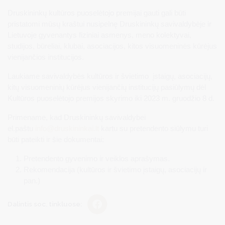
Druskininkų kultūros puoselėtojo premijai gauti gali būti
pristatomi mūsų kraštui nusipelnę Druskininkų savivaldybėje ir
Lietuvoje gyvenantys fiziniai asmenys, meno kolektyvai,
studijos, būreliai, klubai, asociacijos, kitos visuomeninės kūrėjus
vienijančios institucijos.
Laukiame savivaldybės kultūros ir švietimo įstaigų, asociacijų,
kitų visuomeninių kūrėjus vienijančių institucijų pasiūlymų dėl
Kultūros puoselėtojo premijos skyrimo iki 2023 m. gruodžio 8 d.
Primename, kad Druskininkų savivaldybei
el.paštu
info@druskininkai.lt
kartu su pretendento siūlymu turi
būti pateikti ir šie dokumentai:
Pretendento gyvenimo ir veiklos aprašymas.
Rekomendacija (kultūros ir švietimo įstaigų, asociacijų ir
pan.)
Dalintis soc. tinkluose: