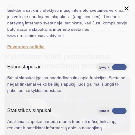
Siekdami užtikrinti efektyvų mūsų interneto svetainės veikimą,
jos veikloje naudojame slapukus - (angl. cookies). Tęsdami
naršymą interneto svetainėje, sutinkate, kad Jūsų kompiuteryje
EN
Ieškoti...
Titulinis
Naujienos
būtų įrašomi slapukai iš interneto svetainės
Kviečiame teikti pretendentus Kultūros puoselėtojo premijai gauti
www.druskininkusavivaldybe.lt
Taryba
2023-11-07
Kultūra ir kultūros paveldas
Privatumo politika
Meras
Kviečiame teikti pretendentus
Administracija
Kultūros puoselėtojo premijai gauti
Būtini slapukai
Įjungta
Išjungta
Veiklos sritys
Būtini slapukai įgalina pagrindines tinklapio funkcijas. Svetainė
negali tinkamai veikti be šių slapukų, juos galima išjungti tik
Teisinė informacija
pakeitus naršyklės nuostatas.
Struktūra ir kontaktinė informacija
Statistikos slapukai
Karjera
Įjungta
Išjungta
Analitiniai slapukai padeda mums tobulinti mūsų tinklalapį,
DUK
renkant ir pateikiant informaciją apie jo naudojimą.
PASLAUGOS