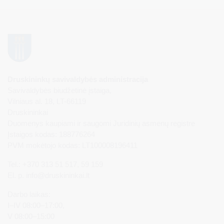
Druskininkų savivaldybės administracija
Savivaldybės biudžetinė įstaiga,
Vilniaus al. 18, LT-66119
Druskininkai
Duomenys kaupiami ir saugomi Juridinių asmenų registre
Įstaigos kodas: 188776264
PVM mokėtojo kodas: LT100008196411
Tel.: +370 313 51 517, 59 159
El. p.
info@druskininkai.lt
Darbo laikas:
I–IV 08:00–17:00,
V 08:00–15:00