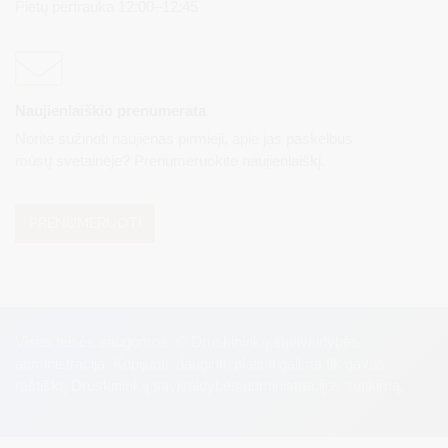
Pietų pertrauka 12:00–12:45
Naujienlaiškio prenumerata
Norite sužinoti naujienas pirmieji, apie jas paskelbus
mūsų svetainėje? Prenumeruokite naujienlaiškį.
PRENUMERUOTI
Visos teisės saugomos. © Druskininkų savivaldybės
administracija. Kopijuoti, dauginti, platinti galima tik gavus
raštišką Druskininkų savivaldybės administracijos sutikimą.