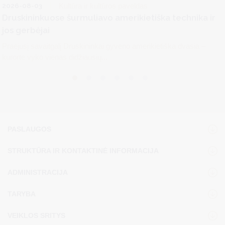
2026-08-03
Kultūra ir kultūros paveldas
Druskininkuose šurmuliavo amerikietiška technika ir
jos gerbėjai
Praėjusį savaitgalį Druskininkai gyveno amerikietiška dvasia –
kurorte vyko vienas didžiausių...
PASLAUGOS
STRUKTŪRA IR KONTAKTINĖ INFORMACIJA
ADMINISTRACIJA
TARYBA
VEIKLOS SRITYS