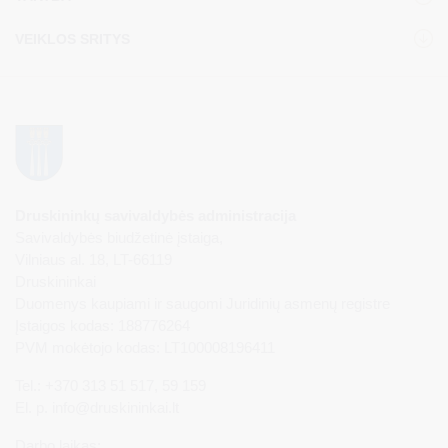
VEIKLOS SRITYS
Druskininkų savivaldybės administracija
Savivaldybės biudžetinė įstaiga,
Vilniaus al. 18, LT-66119
Druskininkai
Duomenys kaupiami ir saugomi Juridinių asmenų registre
Įstaigos kodas: 188776264
PVM mokėtojo kodas: LT100008196411
Tel.: +370 313 51 517, 59 159
El. p.
info@druskininkai.lt
Darbo laikas: