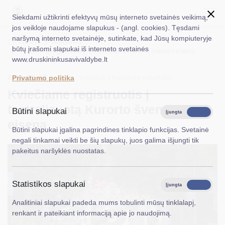
Siekdami užtikrinti efektyvų mūsų interneto svetainės veikimą,
jos veikloje naudojame slapukus - (angl. cookies). Tęsdami
naršymą interneto svetainėje, sutinkate, kad Jūsų kompiuteryje
EN
Ieškoti...
Titulinis
Naujienos
būtų įrašomi slapukai iš interneto svetainės
Kviečiame registruotis į teatralizuotą Kurorto šventės eiseną
www.druskininkusavivaldybe.lt
Taryba
2025-05-08
Kultūra ir kultūros paveldas
Privatumo politika
Meras
Kviečiame registruotis į
Administracija
teatralizuotą Kurorto šventės
Būtini slapukai
Įjungta
Išjungta
eiseną
Veiklos sritys
Būtini slapukai įgalina pagrindines tinklapio funkcijas. Svetainė
negali tinkamai veikti be šių slapukų, juos galima išjungti tik
Teisinė informacija
pakeitus naršyklės nuostatas.
Struktūra ir kontaktinė informacija
Statistikos slapukai
Karjera
Įjungta
Išjungta
Analitiniai slapukai padeda mums tobulinti mūsų tinklalapį,
DUK
renkant ir pateikiant informaciją apie jo naudojimą.
PASLAUGOS