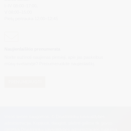
I–IV 08:00–17:00,
V 08:00–15:00
Pietų pertrauka 12:00–12:45
Naujienlaiškio prenumerata
Norite sužinoti naujienas pirmieji, apie jas paskelbus
mūsų svetainėje? Prenumeruokite naujienlaiškį.
PRENUMERUOTI
Visos teisės saugomos. © Druskininkų savivaldybės
administracija. Kopijuoti, dauginti, platinti galima tik gavus
raštišką Druskininkų savivaldybės administracijos sutikimą.