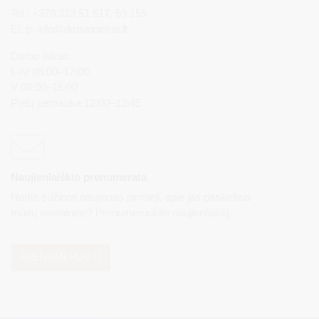
Tel.: +370 313 51 517, 59 159
El. p.
info@druskininkai.lt
Darbo laikas:
I–IV 08:00–17:00,
V 08:00–15:00
Pietų pertrauka 12:00–12:45
Naujienlaiškio prenumerata
Norite sužinoti naujienas pirmieji, apie jas paskelbus
mūsų svetainėje? Prenumeruokite naujienlaiškį.
PRENUMERUOTI