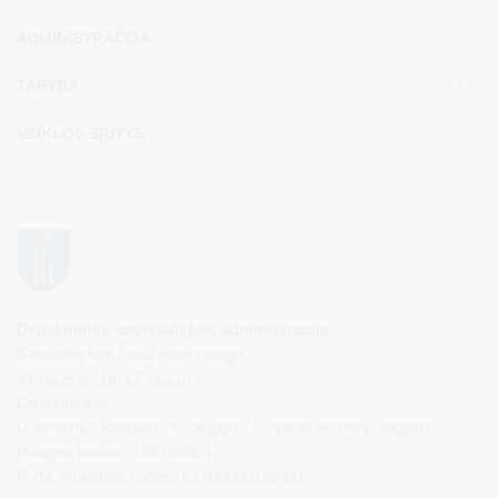
ADMINISTRACIJA
TARYBA
VEIKLOS SRITYS
Druskininkų savivaldybės administracija
Savivaldybės biudžetinė įstaiga,
Vilniaus al. 18, LT-66119
Druskininkai
Duomenys kaupiami ir saugomi Juridinių asmenų registre
Įstaigos kodas: 188776264
PVM mokėtojo kodas: LT100008196411