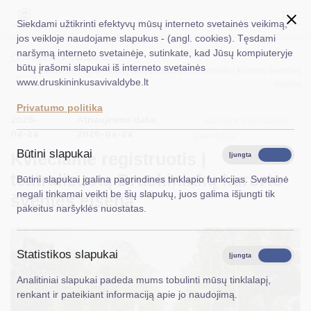
Siekdami užtikrinti efektyvų mūsų interneto svetainės veikimą,
jos veikloje naudojame slapukus - (angl. cookies). Tęsdami
naršymą interneto svetainėje, sutinkate, kad Jūsų kompiuteryje
EN
Ieškoti...
Titulinis
Naujienos
būtų įrašomi slapukai iš interneto svetainės
Kviečiame registruotis į teatralizuotą Druskininkų kurorto šventės
www.druskininkusavivaldybe.lt
eiseną
Taryba
Privatumo politika
2026-
Atnaujinimo data:
Meras
Kultūra ir kultūros
04-24
2026-04-24
paveldas
Administracija
Būtini slapukai
Kviečiame registruotis į
Įjungta
Išjungta
Veiklos sritys
teatralizuotą Druskininkų kurorto
Būtini slapukai įgalina pagrindines tinklapio funkcijas. Svetainė
negali tinkamai veikti be šių slapukų, juos galima išjungti tik
šventės eiseną
Teisinė informacija
pakeitus naršyklės nuostatas.
Struktūra ir kontaktinė informacija
Statistikos slapukai
Karjera
Įjungta
Išjungta
Analitiniai slapukai padeda mums tobulinti mūsų tinklalapį,
DUK
renkant ir pateikiant informaciją apie jo naudojimą.
PASLAUGOS