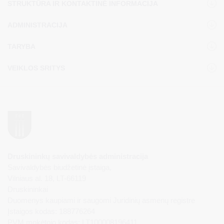
STRUKTŪRA IR KONTAKTINĖ INFORMACIJA
ADMINISTRACIJA
TARYBA
VEIKLOS SRITYS
Druskininkų savivaldybės administracija
Savivaldybės biudžetinė įstaiga,
Vilniaus al. 18, LT-66119
Druskininkai
Duomenys kaupiami ir saugomi Juridinių asmenų registre
Įstaigos kodas: 188776264
PVM mokėtojo kodas: LT100008196411