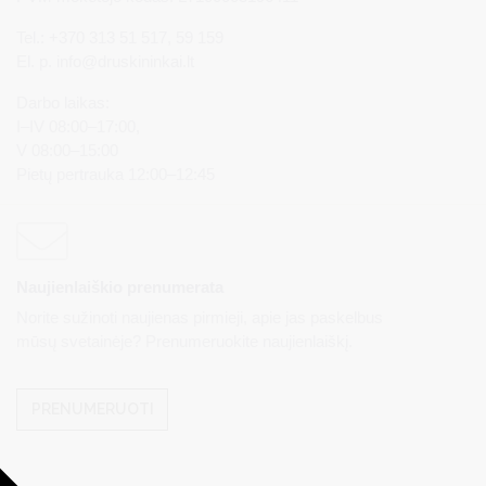
Tel.: +370 313 51 517, 59 159
El. p.
info@druskininkai.lt
Darbo laikas:
I–IV 08:00–17:00,
V 08:00–15:00
Pietų pertrauka 12:00–12:45
Naujienlaiškio prenumerata
Norite sužinoti naujienas pirmieji, apie jas paskelbus
mūsų svetainėje? Prenumeruokite naujienlaiškį.
PRENUMERUOTI