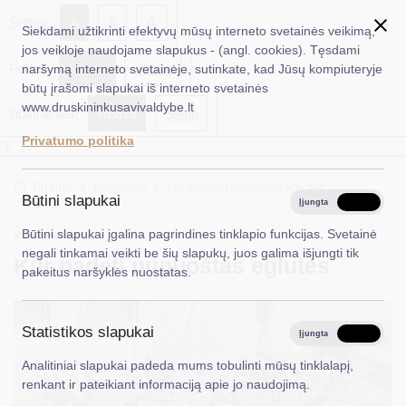
✖
A
Šriftas:
A
A
Siekdami užtikrinti efektyvų mūsų interneto svetainės veikimą,
jos veikloje naudojame slapukus - (angl. cookies). Tęsdami
Fonas:
Baltas
Juoda
naršymą interneto svetainėje, sutinkate, kad Jūsų kompiuteryje
EN
Ieškoti...
būtų įrašomi slapukai iš interneto svetainės
www.druskininkusavivaldybe.lt
Iliustracijos:
Rodyti
Slėpti
Taryba
Privatumo politika
*}
Meras
Titulinis
Naujienos
Kur padėti nupuoštas eglutes
Administracija
Būtini slapukai
Įjungta
Išjungta
Veiklos sritys
2024-01-04
Būtini slapukai įgalina pagrindines tinklapio funkcijas. Svetainė
Aplinkosauga
negali tinkamai veikti be šių slapukų, juos galima išjungti tik
Kur padėti nupuoštas eglutes
Teisinė informacija
pakeitus naršyklės nuostatas.
Struktūra ir kontaktinė informacija
Statistikos slapukai
Karjera
Įjungta
Išjungta
Analitiniai slapukai padeda mums tobulinti mūsų tinklalapį,
DUK
renkant ir pateikiant informaciją apie jo naudojimą.
PASLAUGOS