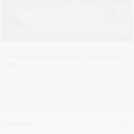
2026-07-15
Aplinkosauga
Justino Marcinkevičiaus skveras – žmonių širdžių
erdvė
Justino Marcinkevičiaus skveras Druskininkuose – naujai atgimusi
erdvė istorinėje kurorto...
PASLAUGOS