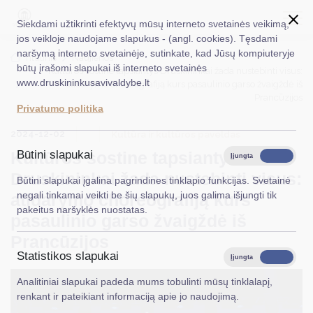
Siekdami užtikrinti efektyvų mūsų interneto svetainės veikimą,
jos veikloje naudojame slapukus - (angl. cookies). Tęsdami
naršymą interneto svetainėje, sutinkate, kad Jūsų kompiuteryje
EN
Ieškoti...
Titulinis
Naujienos
būtų įrašomi slapukai iš interneto svetainės
Kultūros sostine tapsiantys Druskininkai žada nustebinti visus:
www.druskininkusavivaldybe.lt
atidarymo choreografiją kurs pasaulinio garso žvaigždė iš
Taryba
Prancūzijos
Privatumo politika
Meras
2024-12-02
Kultūra ir kultūros paveldas
Administracija
Kultūros sostine tapsiantys
Būtini slapukai
Įjungta
Išjungta
Druskininkai žada nustebinti visus:
Veiklos sritys
Būtini slapukai įgalina pagrindines tinklapio funkcijas. Svetainė
negali tinkamai veikti be šių slapukų, juos galima išjungti tik
atidarymo choreografiją kurs
Teisinė informacija
pakeitus naršyklės nuostatas.
pasaulinio garso žvaigždė iš
Struktūra ir kontaktinė informacija
Prancūzijos
Statistikos slapukai
Karjera
Įjungta
Išjungta
Analitiniai slapukai padeda mums tobulinti mūsų tinklalapį,
DUK
renkant ir pateikiant informaciją apie jo naudojimą.
PASLAUGOS