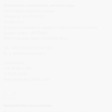
Druskininkų savivaldybės administracija
Savivaldybės biudžetinė įstaiga,
Vilniaus al. 18, LT-66119
Druskininkai
Duomenys kaupiami ir saugomi Juridinių asmenų registre
Įstaigos kodas: 188776264
PVM mokėtojo kodas: LT100008196411
Tel.: +370 313 51 517, 59 159
El. p.
info@druskininkai.lt
Darbo laikas:
I–IV 08:00–17:00,
V 08:00–15:00
Pietų pertrauka 12:00–12:45
Naujienlaiškio prenumerata