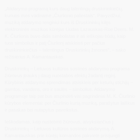
„Atidarymo programą kurs daug talentingų druskininkiečių,
kuriuos mes vadiname „Čiurlionio paliestais“. Pavyzdžiui,
muziką atidarymo renginiui kurs iš Druskininkų kilęs
elektroninės muzikos kūrėjas Liudas Lazauskas-Roe Deers. M.
K. Čiurlionis buvo didis simbolistas ir aš ieškojau būdų, kaip
tuos simbolius ir patį Čiurlionį atskleisti per pačius
druskininkiečius – talentingus Druskininkų žmones“, – sako
režisierius A. Kamantauskas.
Druskininkų – Lietuvos kultūros sostinės atidarymo programa
žiūrovus įtrauks į daug nuostabos efektų žadantį reginį.
Kūrybinis atidarymo sprendimas atsiskleis per keturių stichijų –
gamtos, vandens, oro ir saulės – simbolius. Atidarymo
programoje taip pat bus atspindėti visi pagrindiniai M. K. Čiurlinio
kūrybos elementai: per Čiurlinio kurtą muziką, parašytus laiškus
ir pasakas bei nutapytus paveikslus.
Ieškodamas, kaip nustebinti žiūrovus, atvyksiančius į
Druskininkų – Lietuvos kultūros sostinės atidarymą, A.
Kamantauskas prie kūrėjų komandos pakvietė prisijungti