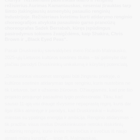
režisierius Aurimas Kamantauskas, neseniai įtrauktas tarp
šimto įtakingiausių asmenybių pasaulio renginių
industrijoje. Režisieriaus kvietimu kurti atidarymo renginio
choreografijos atvyksta pasaulinio garso prancūzų
choreografas Sadek Berrabah, kūręs įspūdingus
pasirodymus tokioms žvaigždėms, kaip Shakira, Chris
Brown ir „Black Eyed Peas“.
Pasak Druskininkų savivaldybės mero Ričardo Malinausko,
2025-ųjų Lietuvos kultūros sostinės titulas – tai galimybė dar
plačiau parodyti Druskininkų unikalumą ir kūrybinį potencialą.
„Druskininkai visuomet stengiasi būti žingsniu priekyje, o
kultūros sostinės atidarymas taps renginiu, kuris nustebins ne
tik Lietuvos, bet ir užsienio žiūrovus. Džiaugiamės, kad prie šio
projekto prisijungė pasaulinio lygio profesionalai. Tikiu, kad
sausio 11-ąją visi drauge išvysime nepaprastą reginį, kuris dar
ilgai išliks atmintyje ir parodys, kad Druskininkai – kultūros
miestas su ypatinga energija ir ambicija. Renginio atidarymas –
tik pradžia: visus metus Druskininkuose netrūks išskirtinių
kultūrinių renginių, kurie kvies miestiečius ir svečius iš naujo
atrasti mūsų kurortą”, – teigė R. Malinauskas.