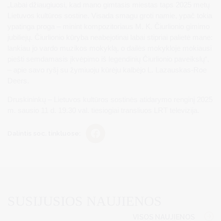
„Labai džiaugiuosi, kad mano gimtasis miestas taps 2025 metų
Lietuvos kultūros sostine. Visada smagu groti namie, ypač tokia
ypatinga proga – minint kompozitoriaus M. K. Čiurlionio gimimo
jubiliejų. Čiurlionio kūryba neabejotinai labai stipriai palietė mane:
lankiau jo vardo muzikos mokyklą, o dailės mokykloje mokiausi
piešti semdamasis įkvėpimo iš legendinių Čiurlionio paveikslų“,
– apie savo ryšį su žymiuoju kūrėju kalbėjo L. Lazauskas-Roe
Deers.
Druskininkų – Lietuvos kultūros sostinės atidarymo renginį 2025
m. sausio 11 d. 19.30 val. tiesiogiai transliuos LRT televizija.
Dalintis soc. tinkluose:
SUSIJUSIOS NAUJIENOS
VISOS NAUJIENOS