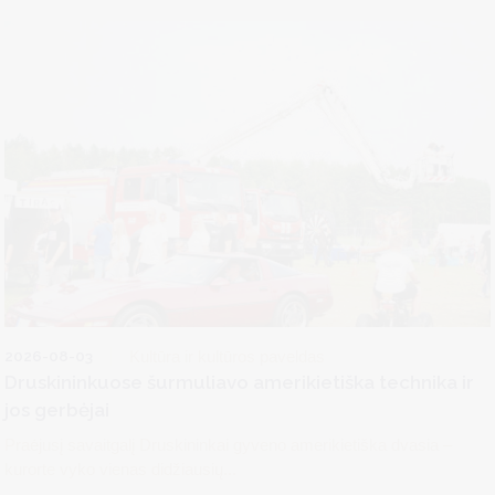
2026-08-03
Kultūra ir kultūros paveldas
Druskininkuose šurmuliavo amerikietiška technika ir
jos gerbėjai
Praėjusį savaitgalį Druskininkai gyveno amerikietiška dvasia –
kurorte vyko vienas didžiausių...