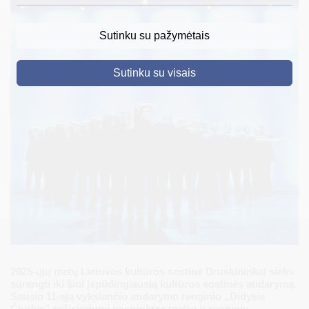
DRUSKININKAI
Sutinku su pažymėtais
SKELBIMAI
Sutinku su visais
TURIZMAS
VERSLAS
PROJEKTAI
ŠVIETIMAS
REGISTRACIJA
RENGINIAI
2025-ųjų metų Lietuvos kultūros sostinė Druskininkai sieks
surengti iki šiol įspūdingiausią kultūros sostinės atidarymą.
Sausio 11-ąją vyksiančio atidarymo renginio „Didysis
Čiurlys” režisieriumi pasirinktas teatro ir renginių