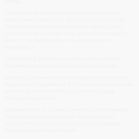
abejingų.
„Sadek išgarsėjo choreografija rankomis, kurios metu per
šokėjų kuriamas geometrines figūras rašomi įvairūs tekstai.
Atidarymo programoje mūsų šokėjų trupė taip pat „užrašys“
rankomis tam tikras žinutes, kurias galės perskaityti renginio
žiūrovai“, – atskleidžia teatro ir renginių režisierius A.
Kamantauskas.
Choreografiją S. Berrabah kurs pagal muzikos prodiuserio,
druskininkiečio L. Lazausko-Roe Deers sukurtą muziką.
Kaip sako L. Lazauskas-Roe Deers, atidarymo metu žiūrovai
išgirs jo sukurtą nuostabios M. K. Čiurlionio muzikos elektroninę
interpretaciją, kurios skambesiu bus bandoma apjungti
skirtingas žiūrovų kartas.
„Panaudosime M. K. Čiurlionio sukurtos muzikos fragmentus ir
padėsime jiems suskambėti naujai. Papildžius muziką
choreografiniais elementais, reginys turėtų būti įspūdingas“, –
teigia elektroninės muzikos kūrėjas.