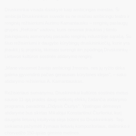
Druskininkai visada išsiskyrė kaip ambicingas miestas. Ši
ambicija Druskininkus suvedė su ne mažiau ambicingu teatro ir
renginių režisieriumi Aurimu Kamantausku – renginių paslaugų
grupės „ReKūrai“ vadovu, kuris neseniai įtrauktas į šimto
įtakingiausių asmenybių pasaulio renginių industrijoje sąrašą. Su
šiuo režisieriumi ir daugybe kūrybingų druskininkiečių, kurie yra
įtraukti į šį projektą, tikimasi surengti itin įspūdingą Druskininkų –
Lietuvos kultūros sostinės atidarymo renginį.
„Mane visuomet žavėjo ambicingi žmonės, nes jų ryžto dėka
galima įgyvendinti pačias geriausias kūrybines idėjas”, – sako
atidarymo režisierius A. Kamantauskas.
Režisieriaus sumanymu, Druskininkai kultūros sostinės metus
sausio 11-ąją pradės daug netikėtų efektų žadančia atidarymo
programa, pavadinta „Didysis Čiurlys“. Ypatingas dėmesys
atidaryme bus skirtas Mikalojui Konstantinui Čiurlioniui, kurį
daugelis lietuvių intuityviai sieja būtent su Druskininkais. Taip
siekiama pažymėti žymaus lietuvių kompozitoriaus, dailininko ir
chorvedžo 150-ąsias gimimo metines.