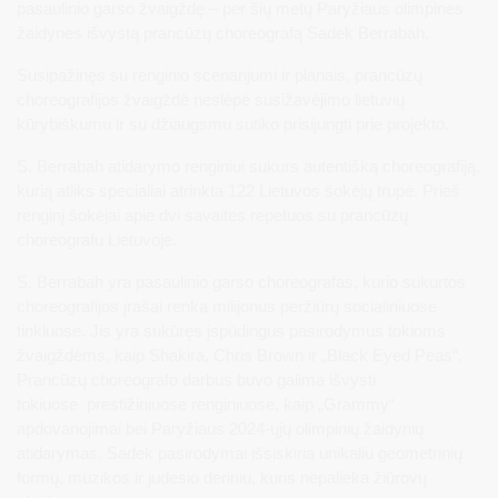
pasaulinio garso žvaigždę – per šių metų Paryžiaus olimpines
žaidynes išvystą prancūzų choreografą Sadek Berrabah.
Susipažinęs su renginio scenarijumi ir planais, prancūzų
choreografijos žvaigždė neslėpė susižavėjimo lietuvių
kūrybiškumu ir su džiaugsmu sutiko prisijungti prie projekto.
S. Berrabah atidarymo renginiui sukurs autentišką choreografiją,
kurią atliks specialiai atrinkta 122 Lietuvos šokėjų trupė. Prieš
renginį šokėjai apie dvi savaites repetuos su prancūzų
choreografu Lietuvoje.
S. Berrabah yra pasaulinio garso choreografas, kurio sukurtos
choreografijos įrašai renka milijonus peržiūrų socialiniuose
tinkluose. Jis yra sukūręs įspūdingus pasirodymus tokioms
žvaigždėms, kaip Shakira, Chris Brown ir „Black Eyed Peas“.
Prancūzų choreografo darbus buvo galima išvysti
tokiuose prestižiniuose renginiuose, kaip „Grammy“
apdovanojimai bei Paryžiaus 2024-ųjų olimpinių žaidynių
atidarymas. Sadek pasirodymai išsiskiria unikaliu geometrinių
formų, muzikos ir judesio deriniu, kuris nepalieka žiūrovų