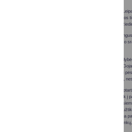
Susitikime aptartas Lei
pažeistos kelio dangos t
šaligatvius, taip pat žie
Akcentuota, kad, įrengus 
atveju padidėtų eismo srau
lėšas.
Druskininkų savivaldybės
gatvių bei Neravų ir Goja
savarankiškai įrengti pė
perėjos bus įrengtos, nes 
Susitikime atskirai aptar
vietos gyventojai, tiek į
iššūkių, ypač pėstiesiem
sprendimų, galinčių užti
pabrėžė, kad tikslinga pa
vairuotojų, ir dviratinink