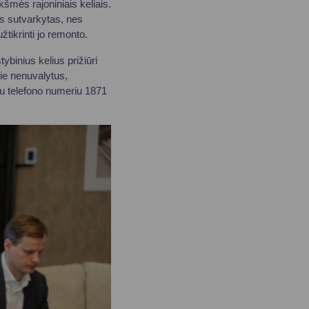
kšmės rajoniniais keliais.
us sutvarkytas, nes
tikrinti jo remonto.
ybinius kelius prižiūri
pie nenuvalytus,
oju telefono numeriu 1871