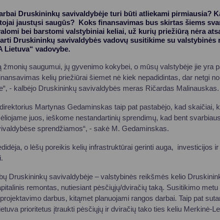
rbai Druskininkų savivaldybėje turi būti atliekami pirmiausia? K
iruotojai jaustųsi saugūs? Koks finansavimas bus skirtas šiems 
valomi bei barstomi valstybiniai keliai, už kurių priežiūrą nėra a
ptarti Druskininkų savivaldybės vadovų susitikime su valstybinės
A Lietuva“ vadovybe.
taką žmonių saugumui, jų gyvenimo kokybei, o mūsų valstybėje jie yra pa
nansavimas kelių priežiūrai šiemet nė kiek nepadidintas, dar netgi nor
e“, - kalbėjo Druskininkų savivaldybės meras Ričardas Malinauskas.
 direktorius Martynas Gedaminskas taip pat pastabėjo, kad skaičiai, k
Dėliojame juos, ieškome nestandartinių sprendimų, kad bent svarbiausi 
vivaldybėse sprendžiamos“, - sakė M. Gedaminskas.
ėja, o lėšų poreikis kelių infrastruktūrai gerinti auga, investicijos ir pr
.
arbų Druskininkų savivaldybėje – valstybinės reikšmės kelio Druskininka
pitalinis remontas, nutiesiant pėsčiųjų/dviračių taką. Susitikimo metu
 projektavimo darbus, kitąmet planuojami rangos darbai. Taip pat suta
etuva prioritetus įtraukti pėsčiųjų ir dviračių tako ties keliu Merkinė-Le