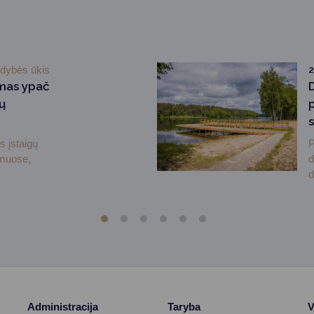
ldybės ūkis
mas ypač
ų
s įstaigų
P
muose,
d
d
Administracija
Taryba
V