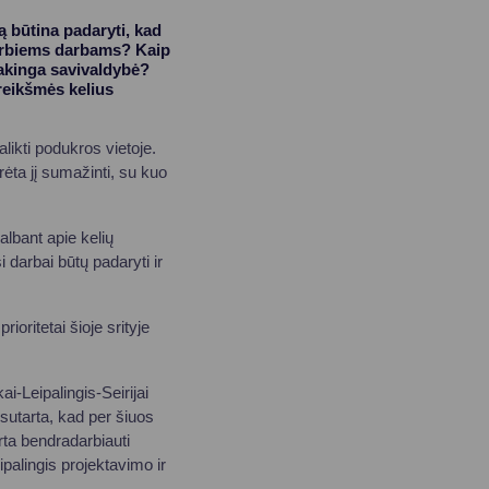
ą būtina padaryti, kad
svarbiems darbams? Kaip
tsakinga savivaldybė?
 reikšmės kelius
likti podukros vietoje.
ėta jį sumažinti, su kuo
albant apie kelių
darbai būtų padaryti ir
ioritetai šioje srityje
i-Leipalingis-Seirijai
 sutarta, kad per šiuos
rta bendradarbiauti
ipalingis projektavimo ir