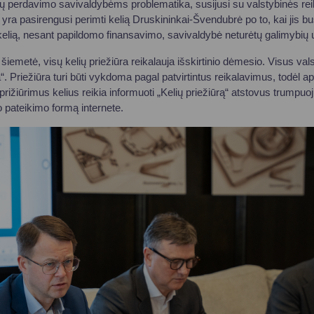
lių perdavimo savivaldybėms problematika, susijusi su valstybinės rei
yra pasirengusi perimti kelią Druskininkai-Švendubrė po to, kai jis b
lią, nesant papildomo finansavimo, savivaldybė neturėtų galimybių už
šiemetė, visų kelių priežiūra reikalauja išskirtinio dėmesio. Visus valst
“. Priežiūra turi būti vykdoma pagal patvirtintus reikalavimus, todėl a
rižiūrimus kelius reikia informuoti „Kelių priežiūrą“ atstovus trumpu
 pateikimo formą internete.