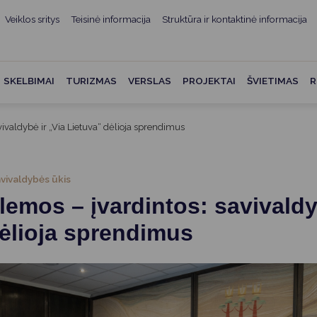
Veiklos sritys
Teisinė informacija
Struktūra ir kontaktinė informacija
mui
ė informacija
Teisės aktai
Struktūra ir kontaktinė
informacija
administracijos
Norminiai teisės aktai
SKELBIMAI
TURIZMAS
VERSLAS
PROJEKTAI
ŠVIETIMAS
R
Asmenų aptarnavimas
Teisės aktų projektai
kumentai
Konsultavimasis su
vivaldybė ir „Via Lietuva“ dėlioja sprendimus
Mero potvarkiai
visuomene
vencija
Tyrimai ir analizės
Savivaldybės įstaigos
ai
vivaldybės ūkis
Valstybės garantuojama
Darbo grupės ir komisijos
lemos – įvardintos: savivaldy
ybės
teisinė pagalba
Seniūnijos
ėlioja sprendimus
 remiami
Teisės aktų pažeidimai
Nuorodos
Galiojančio teisinio
as ir apskaita
reguliavimo poveikio ex post
vertinimas
struktūra