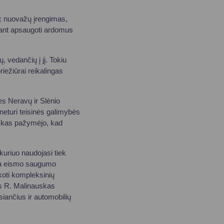
: nuovažų įrengimas,
kiant apsaugoti ardomus
 vedančių į jį. Tokiu
riežiūrai reikalingas
es Neravų ir Slėnio
neturi teisinės galimybės
nskas pažymėjo, kad
kuriuo naudojasi tiek
kyla eismo saugumo
koti kompleksinių
as R. Malinauskas
siančius ir automobilių