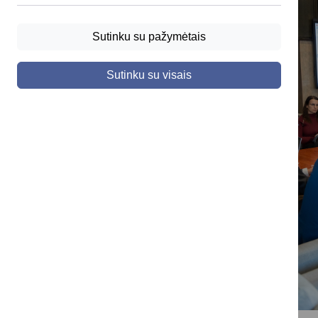
Sutinku su pažymėtais
Sutinku su visais