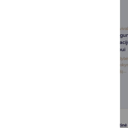
SUSIJUSIOS NAUJIENOS
2026-01-26
Saviva
Kibernetinis saugu
svarbus organizacij
kasdieniam darbui
Druskininkų savivaldybė
vadovai dalyvavo moky
skirtuose organizacijų...
Paslaugos
Struktūra ir kontaktinė