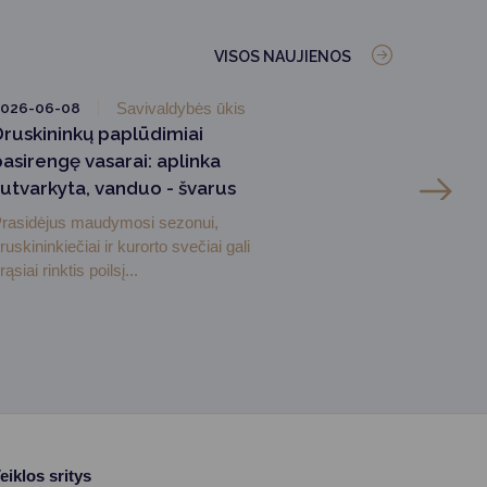
VISOS NAUJIENOS
2026-06-08
Savivaldybės ūkis
Druskininkų paplūdimiai
pasirengę vasarai: aplinka
sutvarkyta, vanduo - švarus
rasidėjus maudymosi sezonui,
ruskininkiečiai ir kurorto svečiai gali
rąsiai rinktis poilsį...
eiklos sritys