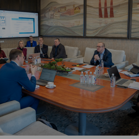
Vartotojų teisių apsauga
Pranešėjų apsauga
Asmens duomenų apsauga