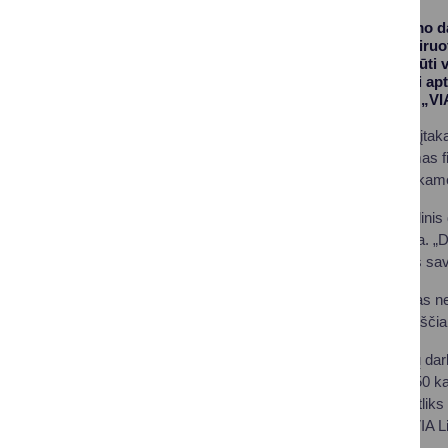
Kokie kelių tvarkymo da
tiek pėstieji, tiek va
dažnai žiemą turi būti 
Šie ir kiti klausimai a
valdančios įmonės „VI
„Keliai turi tiesioginę į
Savivaldybei skiriamas fi
kategoriškai nesutinkam
„Via Lietuva“ generalinis
priežiūrą, nedžiugina. „
opiausios problemos sa
Kadangi finansavimas nedid
planuojami itin kruopščiai
Vienas iš prioritetinių d
ruožo 2,990 iki 12,050 ka
metus VIA Lietuva atliks
ieškant galimybių į VIA Li
įrengimo darbus.