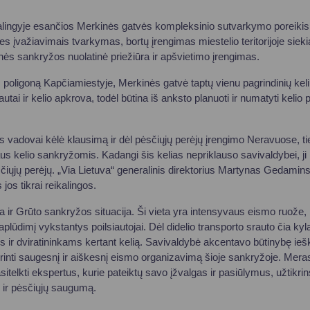
palingyje esančios Merkinės gatvės kompleksinio sutvarkymo poreikis
ies įvažiavimais tvarkymas, bortų įrengimas miestelio teritorijoje sie
dinės sankryžos nuolatinė priežiūra ir apšvietimo įrengimas.
poligoną Kapčiamiestyje, Merkinės gatvė taptų vienu pagrindinių kelių,
tai ir kelio apkrova, todėl būtina iš anksto planuoti ir numatyti kelio p
 vadovai kėlė klausimą ir dėl pėsčiųjų perėjų įrengimo Neravuose, ti
us kelio sankryžomis. Kadangi šis kelias nepriklauso savivaldybei, ji 
sčiųjų perėjų. „Via Lietuva“ generalinis direktorius Martynas Gedami
jos tikrai reikalingos.
ta ir Grūto sankryžos situacija. Ši vieta yra intensyvaus eismo ruože, 
 paplūdimį vykstantys poilsiautojai. Dėl didelio transporto srauto čia 
s ir dviratininkams kertant kelią. Savivaldybė akcentavo būtinybę ieš
krinti saugesnį ir aiškesnį eismo organizavimą šioje sankryžoje. Mer
sitelkti ekspertus, kurie pateiktų savo įžvalgas ir pasiūlymus, užtikrin
ų, ir pėsčiųjų saugumą.