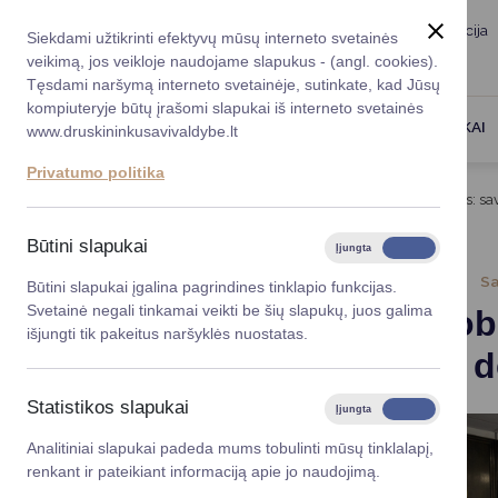
Taryba
Meras
Administracija
Siekdami užtikrinti efektyvų mūsų interneto svetainės
Karjera
DUK
veikimą, jos veikloje naudojame slapukus - (angl. cookies).
Registruokitės priėmi
Administracin
Tęsdami naršymą interneto svetainėje, sutinkate, kad Jūsų
kompiuteryje būtų įrašomi slapukai iš interneto svetainės
Darbotvarkė
Savivaldybės 
PASLAUGOS
DRUSKININKAI
www.druskininkusavivaldybe.lt
vadovai
Kontaktai
Privatumo politika
Planavimo do
Titulinis
Naujienos
Kelių problemos – įvardintos: sa
Vicemerai
Korupcijos pre
Būtini slapukai
Įjungta
Išjungta
Mero patarėja
Viešieji pirkim
2026-02-10
Sa
Būtini slapukai įgalina pagrindines tinklapio funkcijas.
Svetainė negali tinkamai veikti be šių slapukų, juos galima
Kelių prob
Lygios galim
išjungti tik pakeitus naršyklės nuostatas.
Lietuva“ d
Savivaldybės
projektai
Statistikos slapukai
Įjungta
Išjungta
Finansų valdym
Analitiniai slapukai padeda mums tobulinti mūsų tinklalapį,
renkant ir pateikiant informaciją apie jo naudojimą.
Organizacinė 