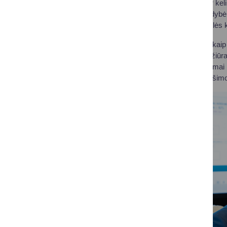
Susitikime paliesta ir ke
Druskininkų savivaldybė 
perėmus blogos būklės ke
Žiemą, o ypač tokią kaip 
bendrovė „Kelių priežiūra
nebarstytus, netinkamai p
arba užpildant pranešimo