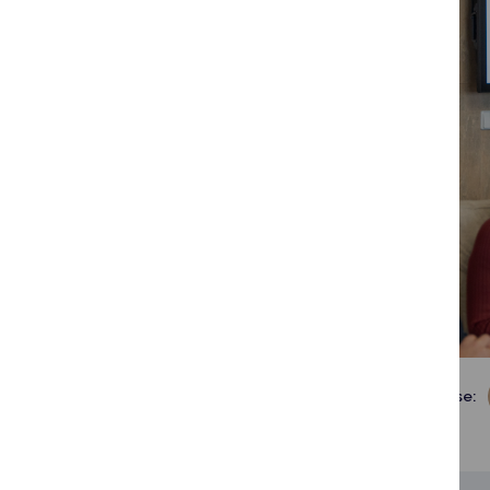
Dalintis soc. tinkluose: