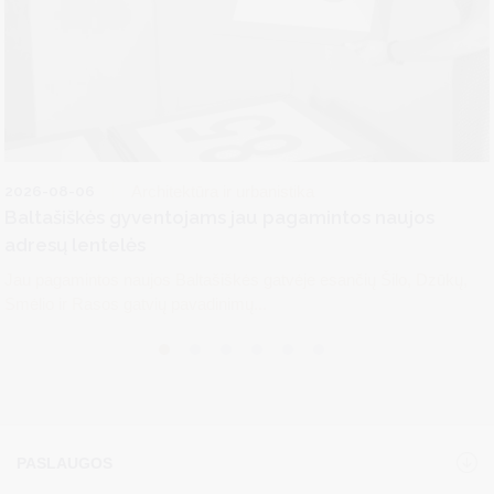
2026-08-06
Architektūra ir urbanistika
Baltašiškės gyventojams jau pagamintos naujos
adresų lentelės
Jau pagamintos naujos Baltašiškės gatvėje esančių Šilo, Dzūkų,
Smėlio ir Rasos gatvių pavadinimų...
PASLAUGOS