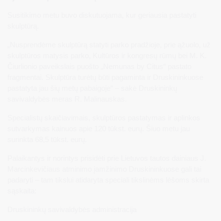
Susitikimo metu buvo diskutuojama, kur geriausia pastatyti
skulptūrą.
„Nusprendėme skulptūrą statyti parko pradžioje, prie ąžuolo, už
skulptūros matysis parko, Kultūros ir kongresų rūmų bei M. K.
Čiurlionio paveikslais puošto „Nemunas by Citus“ pastato
fragmentai. Skulptūra turėtų būti pagaminta ir Druskininkuose
pastatyta jau šių metų pabaigoje“ – sakė Druskininkų
savivaldybės meras R. Malinauskas.
Specialistų skaičiavimais, skulptūros pastatymas ir aplinkos
sutvarkymas kainuos apie 120 tūkst. eurų. Šiuo metu jau
surinkta 68,5 tūkst. eurų.
Palaikantys ir norintys prisidėti prie Lietuvos tautos dainiaus J.
Marcinkevičiaus atminimo įamžinimo Druskininkuose gali tai
padaryti – tam tikslui atidaryta speciali tikslinėms lėšoms skirta
sąskaita:
Druskininkų savivaldybės administracija