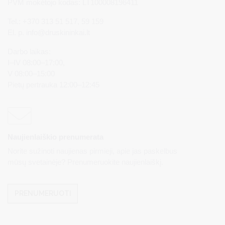
PVM mokėtojo kodas: LT100008196411
Tel.: +370 313 51 517, 59 159
El. p.
info@druskininkai.lt
Darbo laikas:
I–IV 08:00–17:00,
V 08:00–15:00
Pietų pertrauka 12:00–12:45
Naujienlaiškio prenumerata
Norite sužinoti naujienas pirmieji, apie jas paskelbus
mūsų svetainėje? Prenumeruokite naujienlaiškį.
PRENUMERUOTI