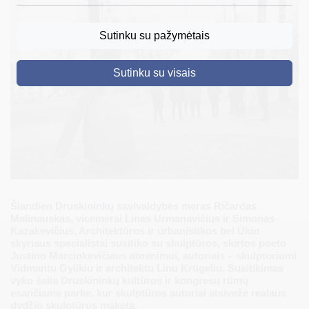
DRUSKININKAI
Sutinku su pažymėtais
SKELBIMAI
Sutinku su visais
TURIZMAS
VERSLAS
PROJEKTAI
ŠVIETIMAS
REGISTRACIJA
Šiandien Druskininkų savivaldybės meras Ričardas
RENGINIAI
Malinauskas, vicemerai Linas Urmanavičius ir Simonas
Kazakevičius, Architektūros ir urbanistikos bei Ūkio
skyriaus specialistai susitiko su skulptūros, skirtos poeto
Justino Marcinkevičiaus atminimui, autoriais – skulptoriumi
Vidmantu Gylikiu ir architektu Linu Krūgeliu. Susitikimas
vyko šalia Druskininkų kultūros ir kongresų rūmų
esančiame parke, kur skulptūros autoriai atsivežė realaus
dydžio skulptūros maketą.