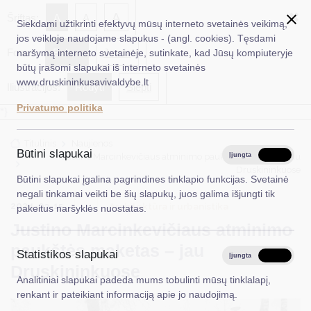
✖
A
Šriftas:
A
A
Siekdami užtikrinti efektyvų mūsų interneto svetainės veikimą,
jos veikloje naudojame slapukus - (angl. cookies). Tęsdami
Fonas:
Baltas
Juoda
naršymą interneto svetainėje, sutinkate, kad Jūsų kompiuteryje
EN
Ieškoti...
būtų įrašomi slapukai iš interneto svetainės
www.druskininkusavivaldybe.lt
Iliustracijos:
Rodyti
Slėpti
Taryba
Privatumo politika
*}
Meras
Titulinis
Naujienos
Administracija
Būtini slapukai
Justino Marcinkevičiaus atminimo paukštės maketas – jau
Įjungta
Išjungta
Druskininkuose
Veiklos sritys
Būtini slapukai įgalina pagrindines tinklapio funkcijas. Svetainė
negali tinkamai veikti be šių slapukų, juos galima išjungti tik
Teisinė informacija
2024-03-15
Architektūra ir urbanistika
pakeitus naršyklės nuostatas.
Justino Marcinkevičiaus atminimo
Struktūra ir kontaktinė informacija
paukštės maketas – jau
Statistikos slapukai
Karjera
Įjungta
Išjungta
Druskininkuose
Analitiniai slapukai padeda mums tobulinti mūsų tinklalapį,
DUK
renkant ir pateikiant informaciją apie jo naudojimą.
PASLAUGOS