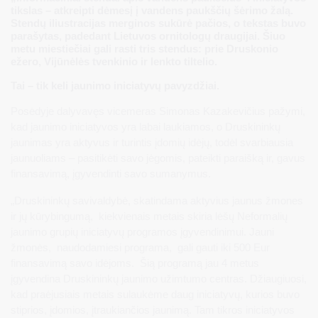
tikslas – atkreipti dėmesį į vandens paukščių šėrimo žalą.
Stendų iliustracijas merginos sukūrė pačios, o tekstas buvo
parašytas, padedant Lietuvos ornitologų draugijai. Šiuo
metu miestiečiai gali rasti tris stendus: prie Druskonio
ežero, Vijūnėlės tvenkinio ir lenkto tiltelio.
Tai – tik keli jaunimo iniciatyvų pavyzdžiai.
Posėdyje dalyvavęs vicemeras Simonas Kazakevičius pažymi,
kad jaunimo iniciatyvos yra labai laukiamos, o Druskininkų
jaunimas yra aktyvus ir turintis įdomių idėjų, todėl svarbiausia
jaunuoliams – pasitikėti savo jėgomis, pateikti paraišką ir, gavus
finansavimą, įgyvendinti savo sumanymus.
„Druskininkų savivaldybė, skatindama aktyvius jaunus žmones
ir jų kūrybingumą, kiekvienais metais skiria lėšų Neformalių
jaunimo grupių iniciatyvų programos įgyvendinimui. Jauni
žmonės, naudodamiesi programa, gali gauti iki 500 Eur
finansavimą savo idėjoms. Šią programą jau 4 metus
įgyvendina Druskininkų jaunimo užimtumo centras. Džiaugiuosi,
kad praėjusiais metais sulaukėme daug iniciatyvų, kurios buvo
stiprios, įdomios, įtraukiančios jaunimą. Tam tikros iniciatyvos