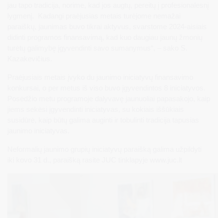
jau tapo tradicija, norime, kad jos augtų, pereitų į profesionalesnį
lygmenį. Kadangi praėjusias metais turėjome nemažai
paraiškų, jaunimas buvo tikrai aktyvus, svarstome 2024-aisiais
didinti programos finansavimą, kad kuo daugiau jaunų žmonių
turėtų galimybę įgyvendinti savo sumanymus“, – sako S.
Kazakevičius.
Praėjusiais metais įvyko du jaunimo iniciatyvų finansavimo
konkursai, o per metus iš viso buvo įgyvendintos 8 iniciatyvos.
Posėdžio metu programoje dalyvavę jaunuoliai papasakojo, kaip
jiems sekėsi įgyvendinti iniciatyvas, su kokiais iššūkiais
susidūrė, kaip būtų galima auginti ir tobulinti tradicija tapusias
jaunimo iniciatyvas.
Neformalių jaunimo grupių iniciatyvų paraišką galima užpildyti
iki kovo 31 d., paraišką rasite JUC tinklapyje www.juc.lt