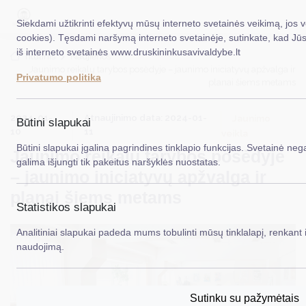
Siekdami užtikrinti efektyvų mūsų interneto svetainės veikimą, jos 
cookies). Tęsdami naršymą interneto svetainėje, sutinkate, kad Jū
iš interneto svetainės www.druskininkusavivaldybe.lt
EN
Titulinis
Naujienos
Jaunimo reikalų tarybos posėdyje – jaunimo iniciatyvų apžvalga ir
Privatumo politika
planai šiems metams
Taryba
2024-01-
Atnaujinimo data: 2024-01-
Meras
Jaunimo
Būtini slapukai
10
11
veikla
Administracija
Būtini slapukai įgalina pagrindines tinklapio funkcijas. Svetainė nega
Jaunimo reikalų tarybos posėdyje
galima išjungti tik pakeitus naršyklės nuostatas.
Veiklos sritys
– jaunimo iniciatyvų apžvalga ir
planai šiems metams
Teisinė informacija
Statistikos slapukai
Struktūra ir kontaktinė informacija
Analitiniai slapukai padeda mums tobulinti mūsų tinklalapį, renkant i
naudojimą.
Karjera
DUK
Sutinku su pažymėtais
PASLAUGOS