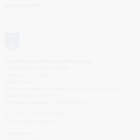
VEIKLOS SRITYS
Druskininkų savivaldybės administracija
Savivaldybės biudžetinė įstaiga,
Vilniaus al. 18, LT-66119
Druskininkai
Duomenys kaupiami ir saugomi Juridinių asmenų registre
Įstaigos kodas: 188776264
PVM mokėtojo kodas: LT100008196411
Tel.: +370 313 51 517, 59 159
El. p.
info@druskininkai.lt
Darbo laikas:
I–IV 08:00–17:00,