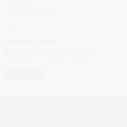
V 08:00–15:00
Pietų pertrauka 12:00–12:45
Naujienlaiškio prenumerata
Norite sužinoti naujienas pirmieji, apie jas paskelbus
mūsų svetainėje? Prenumeruokite naujienlaiškį.
PRENUMERUOTI
Visos teisės saugomos. © Druskininkų savivaldybės
administracija. Kopijuoti, dauginti, platinti galima tik gavus
raštišką Druskininkų savivaldybės administracijos sutikimą.