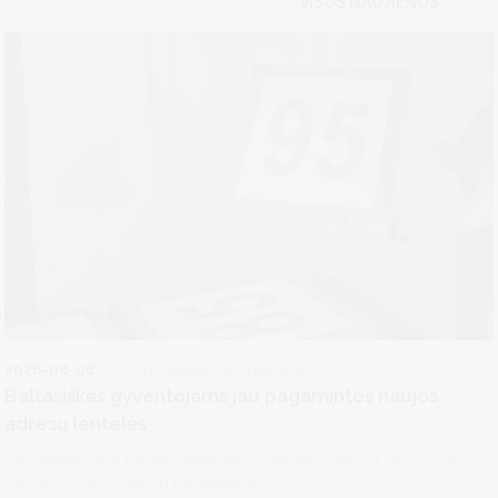
VISOS NAUJIENOS
2026-08-06
Architektūra ir urbanistika
Baltašiškės gyventojams jau pagamintos naujos
adresų lentelės
Jau pagamintos naujos Baltašiškės gatvėje esančių Šilo, Dzūkų,
Smėlio ir Rasos gatvių pavadinimų...