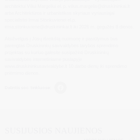
architektui Viliui Margeliui el. p.
vilius.margelis@druskininkai.lt
arba Architektūros ir urbanistikos skyriaus vyriausiajai
specialistei Irmai Stonkuvienei el.p.
irma.stonkuviene@druskininkai.lt
iki 2026 m. gegužės 8 dienos.
Atsižvelgus į Jūsų išreikštą nuomonę ir pasiūlymus bus
parengtas Druskininkų savivaldybės tarybos sprendimo
projektas su kuriuo galėsite susipažinti Druskininkų
savivaldybės internetiniame puslapyje
www.druskininkusavivaldybe.lt 10 darbo dienų iki sprendimo
priėmimo dienos.
Dalintis soc. tinkluose:
SUSIJUSIOS NAUJIENOS