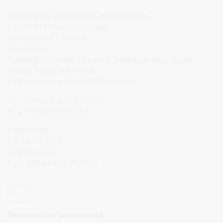
Druskininkų savivaldybės administracija
Savivaldybės biudžetinė įstaiga,
Vilniaus al. 18, LT-66119
Druskininkai
Duomenys kaupiami ir saugomi Juridinių asmenų registre
Įstaigos kodas: 188776264
PVM mokėtojo kodas: LT100008196411
Tel.: +370 313 51 517, 59 159
El. p.
info@druskininkai.lt
Darbo laikas:
I–IV 08:00–17:00,
V 08:00–15:00
Pietų pertrauka 12:00–12:45
Naujienlaiškio prenumerata