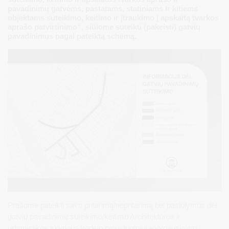
pavadinimų gatvėms, pastatams, statiniams ir kitiems
objektams suteikimo, keitimo ir įtraukimo į apskaitą tvarkos
aprašo patvirtinimo“, siūlome suteikti (pakeisti) gatvių
pavadinimus pagal pateiktą schemą.
Prašome pateikti savo pritarimą/nepritarimą bei pasiūlymus dėl
gatvių pavadinimų suteikimo/keitimo Architektūros ir
urbanistikos skyriaus vedėjo pavaduotojui – vyriausiajam