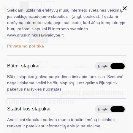
✖
A
Šriftas:
A
A
Siekdami užtikrinti efektyvų mūsų interneto svetainės veikimą,
jos veikloje naudojame slapukus - (angl. cookies). Tęsdami
Fonas:
Baltas
Juoda
naršymą interneto svetainėje, sutinkate, kad Jūsų kompiuteryje
EN
Ieškoti...
būtų įrašomi slapukai iš interneto svetainės
www.druskininkusavivaldybe.lt
Iliustracijos:
Rodyti
Slėpti
Taryba
Privatumo politika
*}
Meras
Titulinis
Naujienos
Administracija
Būtini slapukai
Informacija dėl gatvių pavadinimų suteikimo ir keitimo
Įjungta
Išjungta
Veiklos sritys
Būtini slapukai įgalina pagrindines tinklapio funkcijas. Svetainė
2026-05-05
Architektūra ir urbanistika
negali tinkamai veikti be šių slapukų, juos galima išjungti tik
Teisinė informacija
pakeitus naršyklės nuostatas.
Informacija dėl gatvių pavadinimų
Struktūra ir kontaktinė informacija
suteikimo ir keitimo
Statistikos slapukai
Karjera
Įjungta
Išjungta
Analitiniai slapukai padeda mums tobulinti mūsų tinklalapį,
DUK
renkant ir pateikiant informaciją apie jo naudojimą.
PASLAUGOS