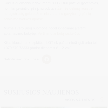
Kokius duomenis ir dokumentus LGT turi pateikti gyventojas,
norintis įteisinti gręžinį, nurodyta ir
Žemės gelmių registre
neregistruotų gėlo požeminio vandens gavybos gręžinių
įteisinimo tvarkos apraše.
Mums svarbi jūsų nuomonė, todėl kviečiame įvertinti
aptarnavimo kokybę.
Vertinimo anketą rasite čia.
Kilus klausimų, kreipkitės į LGT el. paštu
info@lgt.lt
arba tel.
+370 670 73333 (darbo dienomis 8–12 val.).
Dalintis soc. tinkluose:
SUSIJUSIOS NAUJIENOS
VISOS NAUJIENOS