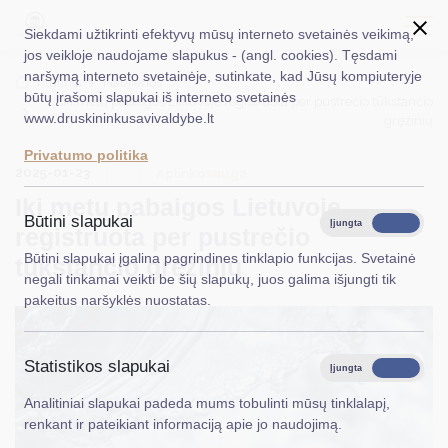
Siekdami užtikrinti efektyvų mūsų interneto svetainės veikimą,
jos veikloje naudojame slapukus - (angl. cookies). Tęsdami
naršymą interneto svetainėje, sutinkate, kad Jūsų kompiuteryje
EN
Ieškoti...
Titulinis
Naujienos
būtų įrašomi slapukai iš interneto svetainės
Iki metų pabaigos Lietuvoje registruota per pustrečio tūkstančio
www.druskininkusavivaldybe.lt
gręžinių
Taryba
Privatumo politika
2025-01-23
Meras
Aplinkosauga
Iki metų pabaigos Lietuvoje
Administracija
Būtini slapukai
Įjungta
Išjungta
registruota per pustrečio
Veiklos sritys
Būtini slapukai įgalina pagrindines tinklapio funkcijas. Svetainė
tūkstančio gręžinių
negali tinkamai veikti be šių slapukų, juos galima išjungti tik
Teisinė informacija
pakeitus naršyklės nuostatas.
Struktūra ir kontaktinė informacija
Statistikos slapukai
Karjera
Įjungta
Išjungta
Analitiniai slapukai padeda mums tobulinti mūsų tinklalapį,
DUK
renkant ir pateikiant informaciją apie jo naudojimą.
PASLAUGOS