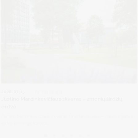
2026-07-15
Aplinkosauga
Justino Marcinkevičiaus skveras – žmonių širdžių
erdvė
Justino Marcinkevičiaus skveras Druskininkuose – naujai atgimusi
erdvė istorinėje kurorto...