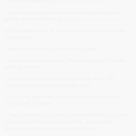
- pasirašytą prašymą (
prašymo formą rasite čia
),
- užpildytą neregistruoto gėlo požeminio vandens gavybos
gręžinio duomenų deklaraciją (
deklaracijos formą rasite čia
).
6. Nepriklausomai nuo to, kokiu būdu teiksite duomenis, kartu
reikės pateikti:
- paraiškos dėl pritarimo naudoti gręžinį kopiją,
- savivaldybės administracijos pritarimo naudoti gręžinį (adoc,
pdf ar jpg formatu),
- žemės sklypo planą su pažymėta gręžinio vieta ir VAZ
(vandenvietės apsaugos zona) 1-ąja juosta,
- dokumentą, patvirtinantį, kad buvo sumokėta vienkartinė
gręžinio įteisinimo įmoka.
7. Kai gręžinys bus įregistruotas, gausite pranešimą ir gręžinio
pasą (adoc ir pdf metaduomenų kortelę). Atsispausdinti
įregistruoto gręžinio pasą taip pat galėsite patys.