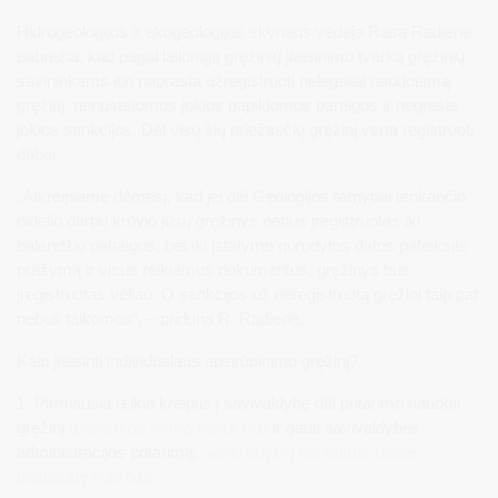
Hidrogeologijos ir ekogeologijos skyriaus vedėja Rasa Radienė
pabrėžia, kad pagal laikinąją gręžinių įteisinimo tvarką gręžinių
savininkams itin paprasta užregistruoti nelegaliai naudojamą
gręžinį, nenustatomos jokios papildomos pareigos ir negresia
jokios sankcijos. Dėl visų šių priežasčių gręžinį verta registruoti
dabar.
„Atkreipiame dėmesį, kad jei dėl Geologijos tarnybai tenkančio
didelio darbų krūvio jūsų gręžinys nebus įregistruotas iki
balandžio pabaigos, bet iki įstatyme nurodytos datos pateiksite
prašymą ir visus reikiamus dokumentus, gręžinys bus
įregistruotas vėliau. O sankcijos už neregistruotą gręžinį taip pat
nebus taikomos“, – priduria R. Radienė.
Kaip įteisinti individualaus apsirūpinimo gręžinį?
1. Pirmiausia reikia kreiptis į savivaldybę dėl pritarimo naudoti
gręžinį
(paraiškos formą rasite čia)
ir gauti savivaldybės
administracijos pritarimą.
Savivaldybių kontaktus rasite
paspaudę nuorodą.