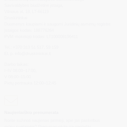
Savivaldybės biudžetinė įstaiga,
Vilniaus al. 18, LT-66119
Druskininkai
Duomenys kaupiami ir saugomi Juridinių asmenų registre
Įstaigos kodas: 188776264
PVM mokėtojo kodas: LT100008196411
Tel.: +370 313 51 517, 59 159
El. p.
info@druskininkai.lt
Darbo laikas:
I–IV 08:00–17:00,
V 08:00–15:00
Pietų pertrauka 12:00–12:45
Naujienlaiškio prenumerata
Norite sužinoti naujienas pirmieji, apie jas paskelbus
mūsų svetainėje? Prenumeruokite naujienlaiškį.