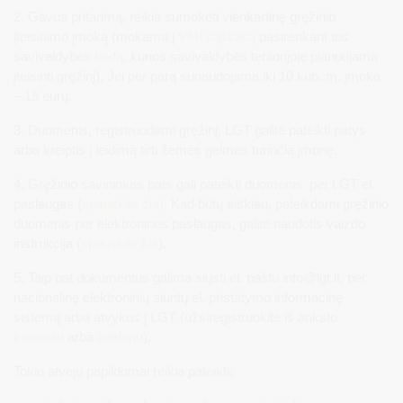
2. Gavus pritarimą, reikia sumokėti vienkartinę gręžinio
įteisinimo įmoką (mokama į
VMI sąskaitą
pasirenkant tos
savivaldybės
kodą
, kurios savivaldybės teritorijoje planuojama
įteisinti gręžinį). Jei per parą sunaudojama iki 10 kub. m, įmoka
– 15 eurų.
3. Duomenis, registruodami gręžinį, LGT galite pateikti patys
arba kreiptis į leidimą tirti žemės gelmes turinčią įmonę.
4. Gręžinio savininkas pats gali pateikti duomenis per LGT el.
paslaugas (
spauskite čia)
. Kad būtų aiškiau, pateikdami gręžinio
duomenis per elektronines paslaugas, galite naudotis vaizdo
instrukcija (
spauskite čia
).
5. Taip pat dokumentus galima siųsti el. paštu
info@lgt.lt
, per
nacionalinę elektroninių siuntų el. pristatymo informacinę
sistemą arba atvykus į LGT (užsiregistruokite iš anksto
internetu
arba
telefonu
).
Tokiu atveju papildomai reikia pateikti: