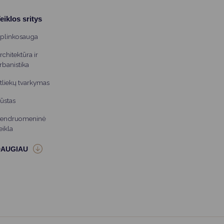
eiklos sritys
plinkosauga
rchitektūra ir
rbanistika
tliekų tvarkymas
ūstas
endruomeninė
eikla