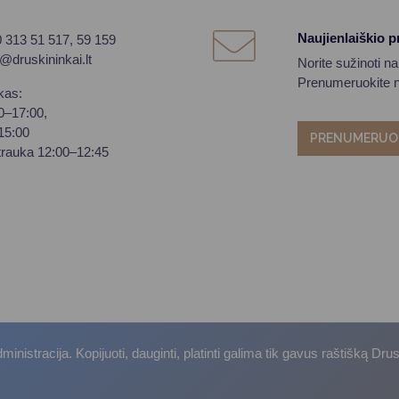
Naujienlaiškio 
0 313 51 517, 59 159
o@druskininkai.lt
Norite sužinoti n
Prenumeruokite na
kas:
00–17:00,
–15:00
PRENUMERUO
trauka 12:00–12:45
istracija. Kopijuoti, dauginti, platinti galima tik gavus raštišką Dru