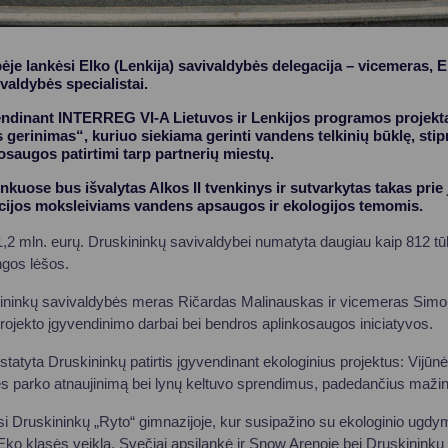
je lankėsi Elko (Lenkija) savivaldybės delegacija – vicemeras, E
ivaldybės specialistai.
endinant INTERREG VI-A Lietuvos ir Lenkijos programos projektą
 gerinimas“, kuriuo siekiama gerinti vandens telkinių būklę, stipr
kosaugos patirtimi tarp partnerių miestų.
kuose bus išvalytas Alkos II tvenkinys ir sutvarkytas takas prie j
ijos moksleiviams vandens apsaugos ir ekologijos temomis.
1,2 mln. eurų. Druskininkų savivaldybei numatyta daugiau kaip 812 tūk
ngos lėšos.
ininkų savivaldybės meras Ričardas Malinauskas ir vicemeras Simo
projekto įgyvendinimo darbai bei bendros aplinkosaugos iniciatyvos.
statyta Druskininkų patirtis įgyvendinant ekologinius projektus: Vijūn
ės parko atnaujinimą bei lynų keltuvo sprendimus, padedančius mažint
ėsi Druskininkų „Ryto“ gimnazijoje, kur susipažino su ekologinio ugd
 Eko klasės veikla. Svečiai apsilankė ir Snow Arenoje bei Druskinin