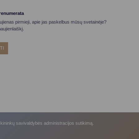
prenumerata
aujienas pirmieji, apie jas paskelbus mūsų svetainėje?
ujienlaiškį.
TI
skininkų savivaldybės administracijos sutikimą.