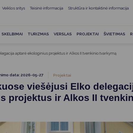
Veiklos sritys
Teisinė informacija
Struktūra ir kontaktinė informacija
mui
ė informacija
Teisės aktai
Struktūra ir kontaktinė
informacija
administracijos
Norminiai teisės aktai
SKELBIMAI
TURIZMAS
VERSLAS
PROJEKTAI
ŠVIETIMAS
R
Asmenų aptarnavimas
Teisės aktų projektai
kumentai
Konsultavimasis su
legacija aptarė ekologinius projektus ir Alkos II tvenkinio tvarkymą
Mero potvarkiai
visuomene
vencija
Tyrimai ir analizės
Savivaldybės įstaigos
ai
nimo data: 2026-05-27
Projektai
Valstybės garantuojama
Darbo grupės ir komisijos
uose viešėjusi Elko delegaci
ybės
teisinė pagalba
Seniūnijos
s projektus ir Alkos II tvenki
 remiami
Teisės aktų pažeidimai
Nuorodos
Galiojančio teisinio
as ir apskaita
reguliavimo poveikio ex post
vertinimas
struktūra