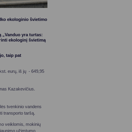
lko ekologinio švietimo
 „Vanduo yra turtas:
inti ekologinį švietimą
o, taip pat
st. eurų, iš jų - 649,95
nas Kazakevičius.
ėlės tvenkinio vandens
i transporto taršą.
ymo veiklomis, mokinių
kų jaunimo užimtumo