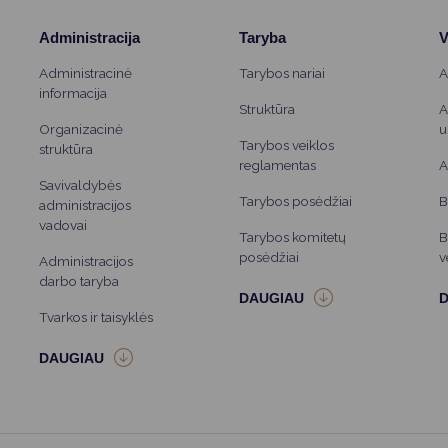
Administracija
Taryba
V
Administracinė
Tarybos nariai
A
informacija
Struktūra
A
Organizacinė
u
Tarybos veiklos
struktūra
reglamentas
A
Savivaldybės
Tarybos posėdžiai
B
administracijos
vadovai
Tarybos komitetų
B
posėdžiai
v
Administracijos
darbo taryba
Tvarkos ir taisyklės