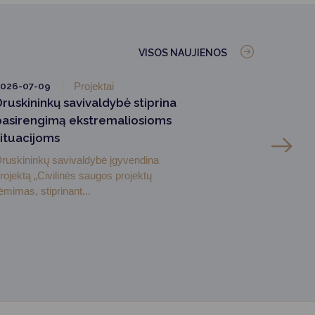
VISOS NAUJIENOS
026-07-09
Projektai
Druskininkų savivaldybė stiprina
pasirengimą ekstremaliosioms
situacijoms
ruskininkų savivaldybė įgyvendina
rojektą „Civilinės saugos projektų
ėmimas, stiprinant...