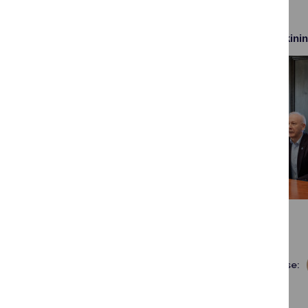
Svečių vizito Druskini
Dalintis soc. tinkluose: