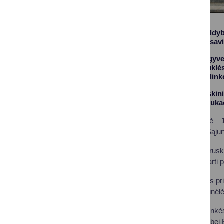
Druskininkų savivaldybė
centro atstovai bei sav
Vizitas surengtas įgyv
vandens telkinių būklės
ir dalintis gerąja aplin
Projekto metu Druskinin
organizuojamos edukac
Bendra projekto vertė – 
tūkst. Eur Europos Sąju
Delegaciją priėmė Drusk
Susitikimo metu aptarti 
Vizito metu svečiams pri
būklės gerinimą, Vijūnėl
Delegacija taip pat lank
atliekamais tyrimais bei