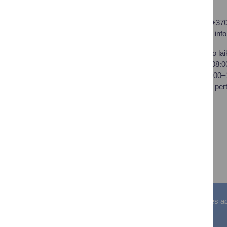
Druskininkų savivaldybės
Tel.: +37
administracija
El. p.
inf
Savivaldybės biudžetinė
Darbo lai
įstaiga,
I–IV 08:
Vilniaus al. 18, LT-66119
V 08:00
Druskininkai
Pietų per
Duomenys kaupiami ir
saugomi Juridinių asmenų
registre
Įstaigos kodas: 188776264
PVM mokėtojo kodas:
LT100008196411
Visos teisės saugomos. © Druskininkų savivaldybės admin