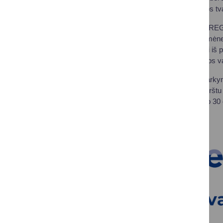
centre, kur pristatytos t
Įgyvendinant INTERREG V
gerinimas“, birželio mė
mokiniai, naudodami iš pr
parametrus, diskutuos v
Alkos II tvenkinio tvarkym
susijusių su žuvų nerštu
kovo 15 d. iki birželio 30