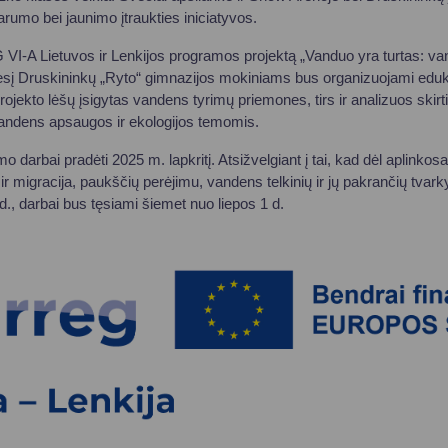
varumo bei jaunimo įtraukties iniciatyvos.
I-A Lietuvos ir Lenkijos programos projektą „Vanduo yra turtas: van
nesį Druskininkų „Ryto“ gimnazijos mokiniams bus organizuojami eduk
ojekto lėšų įsigytas vandens tyrimų priemones, tirs ir analizuos skirt
andens apsaugos ir ekologijos temomis.
o darbai pradėti 2025 m. lapkritį. Atsižvelgiant į tai, kad dėl aplinkos
 ir migracija, paukščių perėjimu, vandens telkinių ir jų pakrančių tv
 d., darbai bus tęsiami šiemet nuo liepos 1 d.