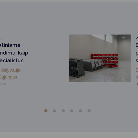
ai
2
utiniame
ndimų, kaip
ecialistus
 dalyvauja
D
 Sąjungos
p
uo...
r