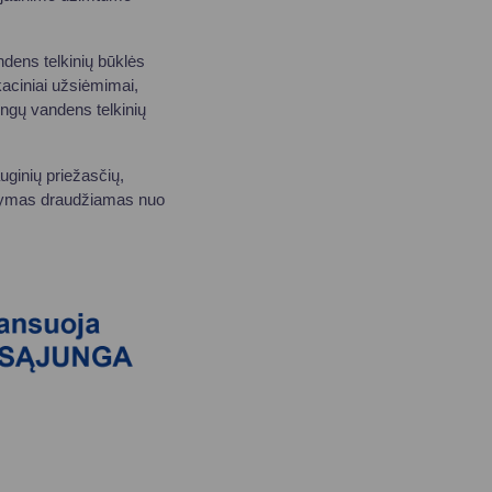
dens telkinių būklės
aciniai užsiėmimai,
ingų vandens telkinių
auginių priežasčių,
arkymas draudžiamas nuo