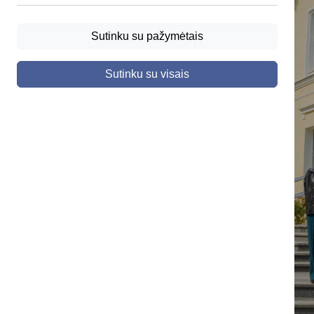
Sutinku su pažymėtais
Sutinku su visais