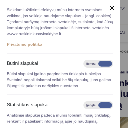
Taryba
Meras
Administracija
Siekdami užtikrinti efektyvų mūsų interneto svetainės
Karjera
DUK
veikimą, jos veikloje naudojame slapukus - (angl. cookies).
Registruokitės priėmi
Administracin
Tęsdami naršymą interneto svetainėje, sutinkate, kad Jūsų
kompiuteryje būtų įrašomi slapukai iš interneto svetainės
Darbotvarkė
Savivaldybės 
PASLAUGOS
DRUSKININKAI
www.druskininkusavivaldybe.lt
vadovai
Kontaktai
Privatumo politika
Planavimo do
Titulinis
Naujienos
Druskininkuose viešėjusi Elko de
Vicemerai
Korupcijos pre
Būtini slapukai
Įjungta
Išjungta
Mero patarėja
Viešieji pirkim
2026-05-26
Atnauji
Būtini slapukai įgalina pagrindines tinklapio funkcijas.
Svetainė negali tinkamai veikti be šių slapukų, juos galima
Druskinink
Lygios galim
išjungti tik pakeitus naršyklės nuostatas.
ekologiniu
Savivaldybės
projektai
tvarkymą
Statistikos slapukai
Įjungta
Išjungta
Finansų valdym
Analitiniai slapukai padeda mums tobulinti mūsų tinklalapį,
renkant ir pateikiant informaciją apie jo naudojimą.
Organizacinė 