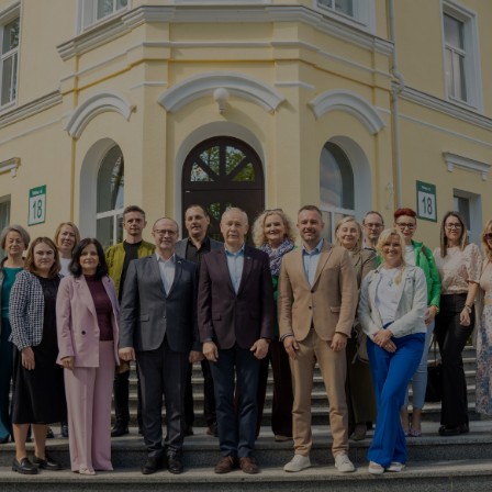
Vartotojų teisių apsauga
Pranešėjų apsauga
Asmens duomenų apsauga