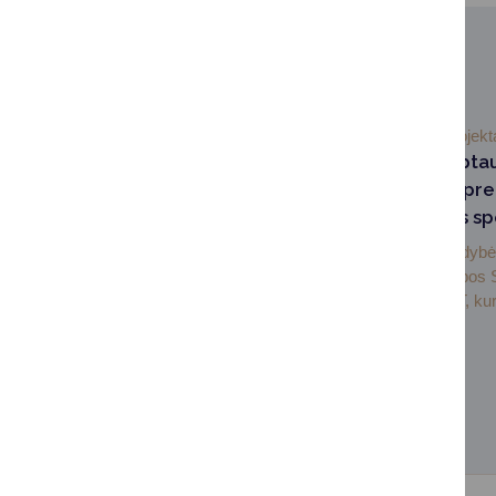
SUSIJUSIOS NAUJIENOS
2026-05-14
Projekt
Druskininkai tarpta
projekte ieško spre
pritraukti jaunus sp
Druskininkų savivaldybė
tarptautiniame Europos
projekte CARE‑GET, kuri