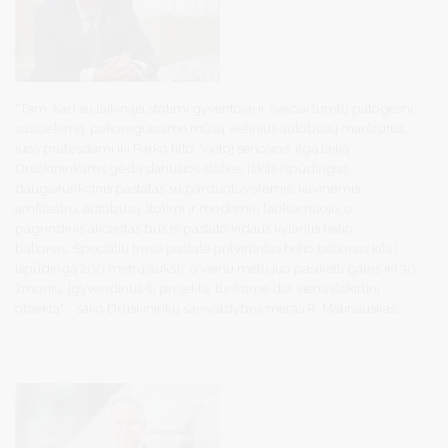
"Tam, kad su laikinąja stotimi gyventojai ir svečiai turėtų patogesnį
susisiekimą, pakoreguosime mūsų vietinius autobusų maršrutus,
juos pratęsdami iki Parko tilto. Vietoj senosios, ilgą laiką
Druskininkams gėdą dariusios stoties, iškils įspūdingas
daugiafunkcinis pastatas su parduotuvėlėmis, kavinėmis,
amfiteatru, autobusų stotimi ir moderniu laukiamuoju, o
pagrindinis akcentas bus iš pastato vidaus kylantis helio
balionas. Specialiu trosu pastate pritvirtintas helio balionas kils į
įspūdingą 200 metrų aukštį, o vienu metu juo pasikelti galės iki 30
žmonių. Įgyvendinus šį projektą, turėsime dar vieną išskirtinį
objektą" - sako Druskininkų savivaldybės meras R. Malinauskas.