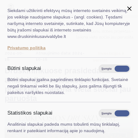
Siekdami užtikrinti efektyvų mūsų interneto svetainės veikimą,
jos veikloje naudojame slapukus - (angl. cookies). Tęsdami
naršymą interneto svetainėje, sutinkate, kad Jūsų kompiuteryje
EN
Ieškoti...
Titulinis
Naujienos
būtų įrašomi slapukai iš interneto svetainės
Druskininkuose prasideda ambicingas autobusų stoties projektas –
www.druskininkusavivaldybe.lt
laikina vieta stočiai jau paruošta
Taryba
Privatumo politika
2024-10-
Atnaujinimo data: 2024-
Meras
Investicijos ir
16
10-16
verslas
Administracija
Būtini slapukai
Druskininkuose prasideda
Įjungta
Išjungta
Veiklos sritys
ambicingas autobusų stoties
Būtini slapukai įgalina pagrindines tinklapio funkcijas. Svetainė
negali tinkamai veikti be šių slapukų, juos galima išjungti tik
projektas – laikina vieta stočiai jau
Teisinė informacija
pakeitus naršyklės nuostatas.
paruošta
Struktūra ir kontaktinė informacija
Statistikos slapukai
Karjera
Įjungta
Išjungta
Analitiniai slapukai padeda mums tobulinti mūsų tinklalapį,
DUK
renkant ir pateikiant informaciją apie jo naudojimą.
PASLAUGOS