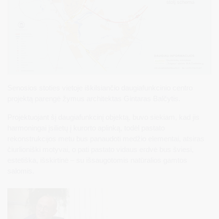
Senosios stoties vietoje iškilsiančio daugiafunkcinio centro
projektą parengė žymus architektas Gintaras Balčytis.
Projektuojant šį daugiafunkcinį objektą, buvo siekiam, kad jis
harmoningai įsilietų į kurorto aplinką, todėl pastato
rekonstrukcijos metu bus panaudoti medžio elementai, atsiras
čiurlioniški motyvai, o pati pastato vidaus erdvė bus šviesi,
estetiška, išskirtinė – su išsaugotomis natūralios gamtos
salomis.