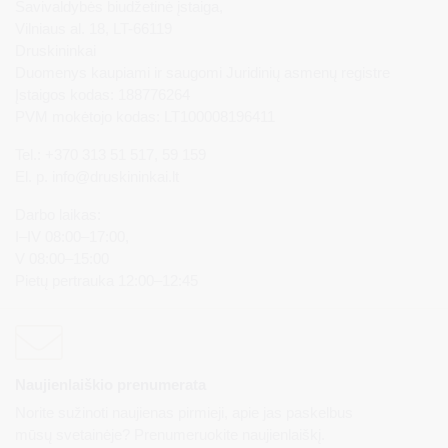
Savivaldybės biudžetinė įstaiga,
Vilniaus al. 18, LT-66119
Druskininkai
Duomenys kaupiami ir saugomi Juridinių asmenų registre
Įstaigos kodas: 188776264
PVM mokėtojo kodas: LT100008196411
Tel.: +370 313 51 517, 59 159
El. p.
info@druskininkai.lt
Darbo laikas:
I–IV 08:00–17:00,
V 08:00–15:00
Pietų pertrauka 12:00–12:45
Naujienlaiškio prenumerata
Norite sužinoti naujienas pirmieji, apie jas paskelbus
mūsų svetainėje? Prenumeruokite naujienlaiškį.