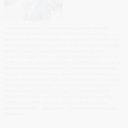
„Pradėdami senosios Druskininkų autobusų stoties griovimo
darbus, žengiame svarbų žingsnį miesto modernizavimo ir
atnaujinimo link. Senasis pastatas jau seniai neatitiko nei miesto, nei
vietinių gyventojų bei svečių poreikių, todėl džiaugiamės galėdami
pradėti naują erą su daugiafunkciu pastatu, kuris taps tikru
Druskininkų traukos centru. Autobusų stoties infrastruktūra bus ne
tik moderni, bet ir patogi keliautojams, o laukiamasis bus pritaikytas
šiuolaikiniam lankytojų poreikiui. Be to, naujasis kompleksas taps
daugiau nei tik tranzito punktu – jame įsikurs parduotuvėlės,
kavinės, o amfiteatras leis organizuoti įvairius renginius, pritraukiant
dar daugiau svečių į Druskininkus. Išskirtinis projekto akcentas –
helio balionas, kylantis tiesiai iš pastato vidaus, vienintelis toks
Baltijos šalyse puikiiai atspindės Druskininkų siekį atsinaujinti ir
judėti pirmyn. Manau, kad tokie tokie projektai atvers naujas
galimybes miestui“ – sako „Kautros“ generalinis direktorius Linas
Skardžiukas.