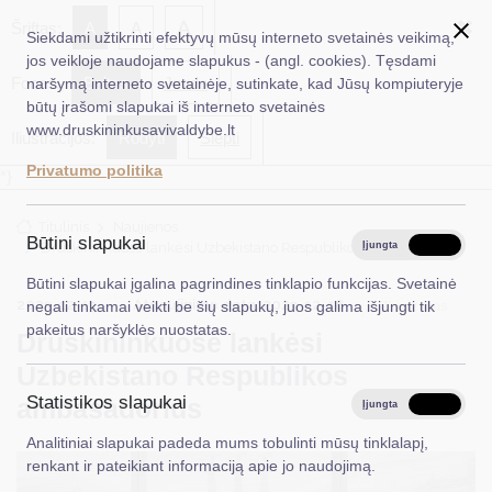
✖
A
Šriftas:
A
A
Siekdami užtikrinti efektyvų mūsų interneto svetainės veikimą,
jos veikloje naudojame slapukus - (angl. cookies). Tęsdami
Fonas:
Baltas
Juoda
naršymą interneto svetainėje, sutinkate, kad Jūsų kompiuteryje
EN
Ieškoti...
būtų įrašomi slapukai iš interneto svetainės
www.druskininkusavivaldybe.lt
Iliustracijos:
Rodyti
Slėpti
Taryba
Privatumo politika
*}
Meras
Titulinis
Naujienos
Administracija
Būtini slapukai
Druskininkuose lankėsi Uzbekistano Respublikos ambasadorius
Įjungta
Išjungta
Veiklos sritys
Būtini slapukai įgalina pagrindines tinklapio funkcijas. Svetainė
2023-12-13
Atnaujinimo data: 2023-12-18
Turizmas
negali tinkamai veikti be šių slapukų, juos galima išjungti tik
Teisinė informacija
pakeitus naršyklės nuostatas.
Druskininkuose lankėsi
Struktūra ir kontaktinė informacija
Uzbekistano Respublikos
Statistikos slapukai
ambasadorius
Karjera
Įjungta
Išjungta
Analitiniai slapukai padeda mums tobulinti mūsų tinklalapį,
DUK
renkant ir pateikiant informaciją apie jo naudojimą.
PASLAUGOS