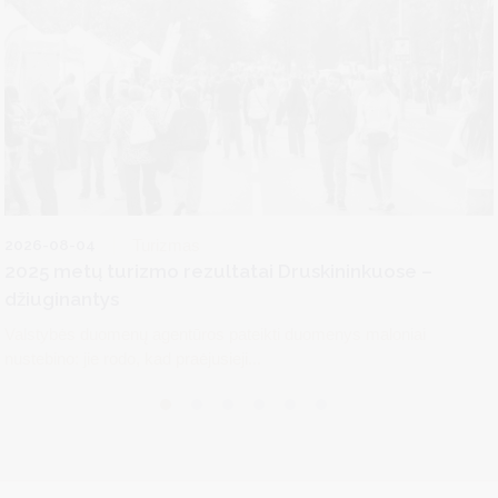
2026-08-04
Turizmas
2025 metų turizmo rezultatai Druskininkuose –
džiuginantys
Valstybės duomenų agentūros pateikti duomenys maloniai
nustebino: jie rodo, kad praėjusieji...