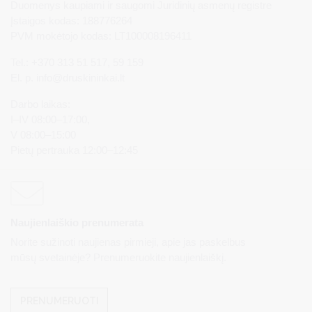
Duomenys kaupiami ir saugomi Juridinių asmenų registre
Įstaigos kodas: 188776264
PVM mokėtojo kodas: LT100008196411
Tel.: +370 313 51 517, 59 159
El. p.
info@druskininkai.lt
Darbo laikas:
I–IV 08:00–17:00,
V 08:00–15:00
Pietų pertrauka 12:00–12:45
Naujienlaiškio prenumerata
Norite sužinoti naujienas pirmieji, apie jas paskelbus
mūsų svetainėje? Prenumeruokite naujienlaiškį.
PRENUMERUOTI