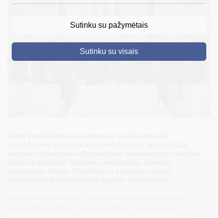
DRUSKININKAI
Sutinku su pažymėtais
SKELBIMAI
Sutinku su visais
TURIZMAS
VERSLAS
PROJEKTAI
ŠVIETIMAS
REGISTRACIJA
Vakar Druskininkuose lankėsi ir su Druskininkų
savivaldybės vadovais ir administracijos specialistais
RENGINIAI
susitiko Uzbekistano Respublikos ambasadorius Baltijos
šalims Kadambay Sultanov, ambasados pirmasis
sekretorius Akram Chodžajev ir Lietuvos sporto
universiteto juriskonsultas Saulius Valasevičius.
Susitikimo metu meras Ričardas Malinauskas svečiams
pristatė Druskininkus, čia įgyvendintus ir planuojamus