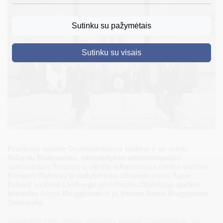
DRUSKININKAI
Sutinku su pažymėtais
SKELBIMAI
Sutinku su visais
TURIZMAS
VERSLAS
PROJEKTAI
ŠVIETIMAS
REGISTRACIJA
Praėjusią savaitę Druskininkuose lankėsi ir su meru
RENGINIAI
Ričardu Malinausku, savivaldybės administracijos
specialistais Turizmo ir verslo informacijos centro vadovu
Rimantu Palioniu ir vadybininke užsienio rinkai Agne
Erhard susitiko Limburgo provincijos Olandijoje garbės
konsulas Aloys Bruggeman ir jo žmona Beata Bruggeman
Sekowska.
Susitikimo metu meras svečiams pristatė Druskininkus, čia