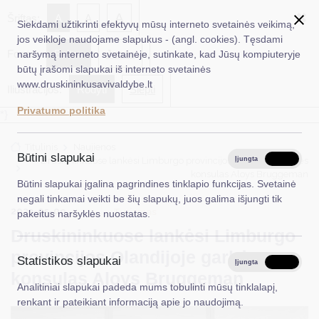
✖
A
Šriftas:
A
A
Siekdami užtikrinti efektyvų mūsų interneto svetainės veikimą,
jos veikloje naudojame slapukus - (angl. cookies). Tęsdami
Fonas:
Baltas
Juoda
naršymą interneto svetainėje, sutinkate, kad Jūsų kompiuteryje
EN
Ieškoti...
būtų įrašomi slapukai iš interneto svetainės
www.druskininkusavivaldybe.lt
Iliustracijos:
Rodyti
Slėpti
Taryba
Privatumo politika
*}
Meras
Titulinis
Naujienos
Administracija
Būtini slapukai
Druskininkuose lankėsi Limburgo provincijos Olandijoje garbės
Įjungta
Išjungta
konsulas Aloys Bruggeman
Veiklos sritys
Būtini slapukai įgalina pagrindines tinklapio funkcijas. Svetainė
negali tinkamai veikti be šių slapukų, juos galima išjungti tik
Teisinė informacija
2023-05-09
Turizmas
pakeitus naršyklės nuostatas.
Druskininkuose lankėsi Limburgo
Struktūra ir kontaktinė informacija
provincijos Olandijoje garbės
Statistikos slapukai
Karjera
Įjungta
Išjungta
konsulas Aloys Bruggeman
Analitiniai slapukai padeda mums tobulinti mūsų tinklalapį,
DUK
renkant ir pateikiant informaciją apie jo naudojimą.
PASLAUGOS