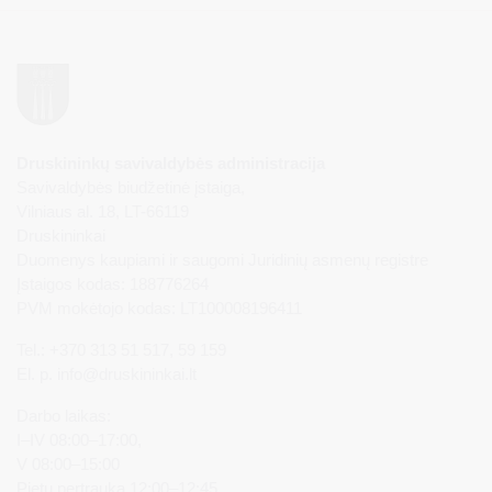
Druskininkų savivaldybės administracija
Savivaldybės biudžetinė įstaiga,
Vilniaus al. 18, LT-66119
Druskininkai
Duomenys kaupiami ir saugomi Juridinių asmenų registre
Įstaigos kodas: 188776264
PVM mokėtojo kodas: LT100008196411
Tel.: +370 313 51 517, 59 159
El. p.
info@druskininkai.lt
Darbo laikas:
I–IV 08:00–17:00,
V 08:00–15:00
Pietų pertrauka 12:00–12:45