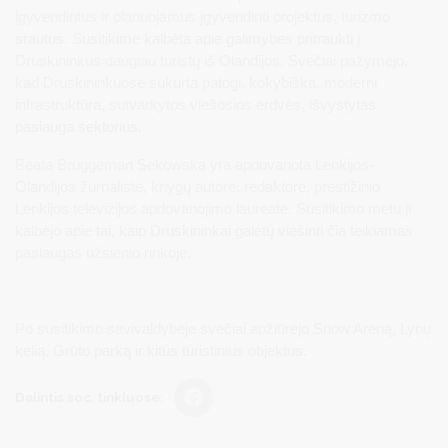
įgyvendintus ir planuojamus įgyvendinti projektus, turizmo
srautus. Susitikime kalbėta apie galimybes pritraukti į
Druskininkus daugiau turistų iš Olandijos. Svečiai pažymėjo,
kad Druskininkuose sukurta patogi, kokybiška, moderni
infrastruktūra, sutvarkytos viešosios erdvės, išvystytas
paslauga sektorius.
Beata Bruggeman Sekowska yra apdovanota Lenkijos-
Olandijos žurnalistė, knygų autorė, redaktorė, prestižinio
Lenkijos televizijos apdovanojimo laureatė. Susitikimo metu ji
kalbėjo apie tai, kaip Druskininkai galėtų viešinti čia teikiamas
paslaugas užsienio rinkoje.
Po susitikimo savivaldybėje svečiai apžiūrėjo Snow Areną, Lynų
kelią, Grūto parką ir kitus turistinius objektus.
Dalintis soc. tinkluose: