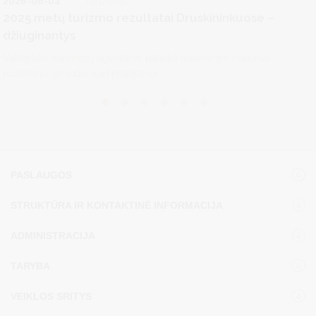
2026-08-04
Turizmas
2025 metų turizmo rezultatai Druskininkuose –
džiuginantys
Valstybės duomenų agentūros pateikti duomenys maloniai
nustebino: jie rodo, kad praėjusieji...
PASLAUGOS
STRUKTŪRA IR KONTAKTINĖ INFORMACIJA
ADMINISTRACIJA
TARYBA
VEIKLOS SRITYS