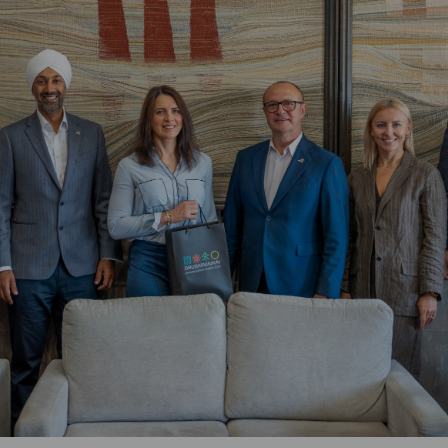
Vartotojų teisių apsauga
Pranešėjų apsauga
Asmens duomenų apsauga