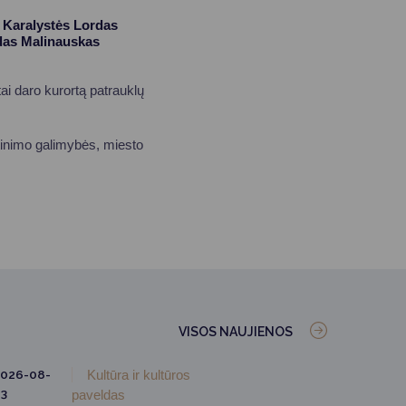
s Karalystės Lordas
das Malinauskas
tai daro kurortą patrauklų
atinimo galimybės, miesto
VISOS NAUJIENOS
026-08-
Kultūra ir kultūros
3
paveldas