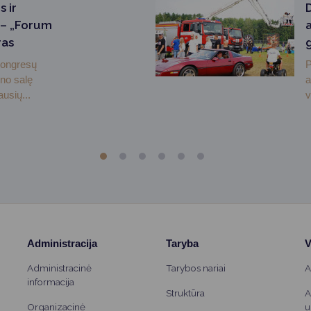
 ir
– „Forum
a
ras
kongresų
P
no salę
a
usių...
v
Administracija
Taryba
V
Administracinė
Tarybos nariai
A
informacija
Struktūra
A
Organizacinė
u