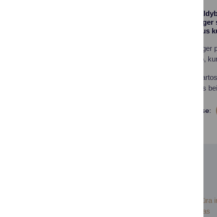
Druskininkų savivaldyb
Kulveer Singh Ranger 
pristatė svarbiausius k
Lordas Kulveer Ranger pab
bei unikalų. Pasak jo, kuro
Susitikimo metu aptartos
įvaizdžio formavimas bei
Dalintis soc. tinkluose:
SUSIJUSIOS NAUJIENOS
2026-06-
Kultūra i
19
paveldas