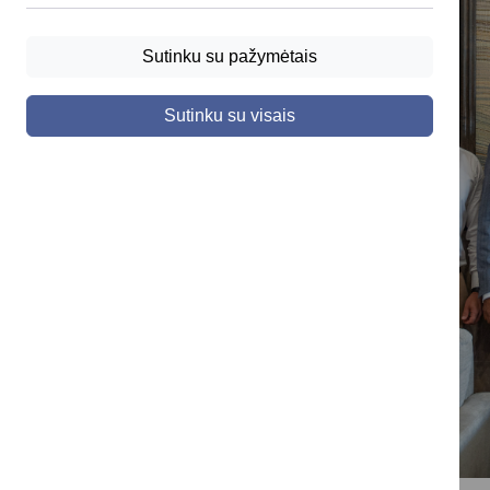
Sutinku su pažymėtais
Sutinku su visais