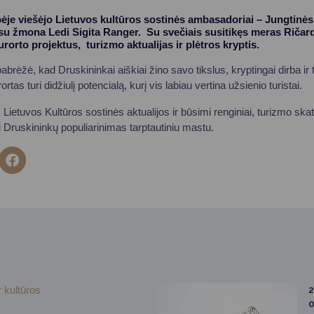
ėje viešėjo Lietuvos kultūros sostinės ambasadoriai – Jungtinė
su žmona Ledi Sigita Ranger. Su svečiais susitikęs meras Ričar
urorto projektus, turizmo aktualijas ir plėtros kryptis.
rėžė, kad Druskininkai aiškiai žino savo tikslus, kryptingai dirba ir 
rtas turi didžiulį potencialą, kurį vis labiau vertina užsienio turistai.
 Lietuvos Kultūros sostinės aktualijos ir būsimi renginiai, turizmo sk
 Druskininkų populiarinimas tarptautiniu mastu.
r kultūros
2
0