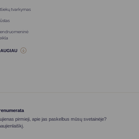
tliekų tvarkymas
ūstas
endruomeninė
eikla
prenumerata
aujienas pirmieji, apie jas paskelbus mūsų svetainėje?
ujienlaiškį.