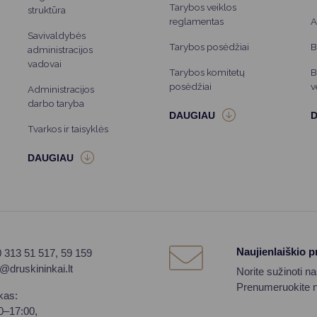
Tarybos veiklos
struktūra
reglamentas
A
Savivaldybės
Tarybos posėdžiai
B
administracijos
vadovai
Tarybos komitetų
B
posėdžiai
v
Administracijos
darbo taryba
Tvarkos ir taisyklės
Naujienlaiškio 
0 313 51 517, 59 159
o@druskininkai.lt
Norite sužinoti n
Prenumeruokite na
kas:
00–17:00,