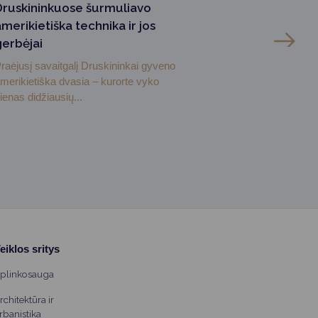
Druskininkuose šurmuliavo
merikietiška technika ir jos
gerbėjai
raėjusį savaitgalį Druskininkai gyveno
merikietiška dvasia – kurorte vyko
ienas didžiausių...
eiklos sritys
plinkosauga
rchitektūra ir
rbanistika