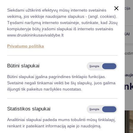
Taryba
Meras
Administracija
Siekdami užtikrinti efektyvų mūsų interneto svetainės
Karjera
DUK
veikimą, jos veikloje naudojame slapukus - (angl. cookies).
Registruokitės priėmi
Administracin
Tęsdami naršymą interneto svetainėje, sutinkate, kad Jūsų
kompiuteryje būtų įrašomi slapukai iš interneto svetainės
Darbotvarkė
Savivaldybės 
PASLAUGOS
DRUSKININKAI
www.druskininkusavivaldybe.lt
vadovai
Kontaktai
Privatumo politika
Planavimo do
Titulinis
Naujienos
Druskininkuose – Kultūros sosti
Vicemerai
Korupcijos pre
Būtini slapukai
Įjungta
Išjungta
Mero patarėja
Viešieji pirkim
2025-08-19
Atnauji
Būtini slapukai įgalina pagrindines tinklapio funkcijas.
Svetainė negali tinkamai veikti be šių slapukų, juos galima
Druskinin
Lygios galim
išjungti tik pakeitus naršyklės nuostatas.
vizitas
Savivaldybės
projektai
Statistikos slapukai
Įjungta
Išjungta
Finansų valdym
Analitiniai slapukai padeda mums tobulinti mūsų tinklalapį,
renkant ir pateikiant informaciją apie jo naudojimą.
Organizacinė 