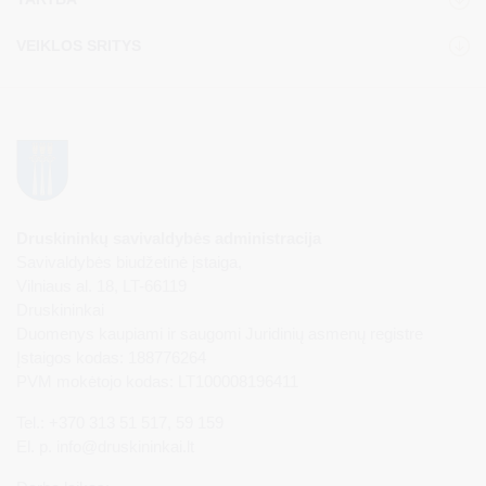
VEIKLOS SRITYS
Druskininkų savivaldybės administracija
Savivaldybės biudžetinė įstaiga,
Vilniaus al. 18, LT-66119
Druskininkai
Duomenys kaupiami ir saugomi Juridinių asmenų registre
Įstaigos kodas: 188776264
PVM mokėtojo kodas: LT100008196411
Tel.: +370 313 51 517, 59 159
El. p.
info@druskininkai.lt