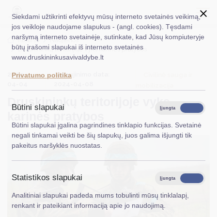
Siekdami užtikrinti efektyvų mūsų interneto svetainės veikimą,
jos veikloje naudojame slapukus - (angl. cookies). Tęsdami
naršymą interneto svetainėje, sutinkate, kad Jūsų kompiuteryje
EN
Ieškoti...
Titulinis
Naujienos
būtų įrašomi slapukai iš interneto svetainės
Druskininkų teritorijoje vyks karinės pratybos
www.druskininkusavivaldybe.lt
Taryba
2024-
Atnaujinimo data:
Civilinė sauga ir
Privatumo politika
Meras
04-04
2024-04-08
mobilizacija
Druskininkų teritorijoje vyks
Administracija
Būtini slapukai
Įjungta
Išjungta
karinės pratybos
Veiklos sritys
Būtini slapukai įgalina pagrindines tinklapio funkcijas. Svetainė
negali tinkamai veikti be šių slapukų, juos galima išjungti tik
Teisinė informacija
pakeitus naršyklės nuostatas.
Struktūra ir kontaktinė informacija
Statistikos slapukai
Karjera
Įjungta
Išjungta
Analitiniai slapukai padeda mums tobulinti mūsų tinklalapį,
DUK
renkant ir pateikiant informaciją apie jo naudojimą.
PASLAUGOS