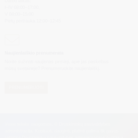
Darbo laikas:
I–IV 08:00–17:00,
V 08:00–15:00
Pietų pertrauka 12:00–12:45
Naujienlaiškio prenumerata
Norite sužinoti naujienas pirmieji, apie jas paskelbus
mūsų svetainėje? Prenumeruokite naujienlaiškį.
PRENUMERUOTI
Visos teisės saugomos. © Druskininkų savivaldybės
administracija. Kopijuoti, dauginti, platinti galima tik gavus
raštišką Druskininkų savivaldybės administracijos sutikimą.