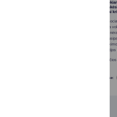
bendradarbiauti siekian
Druskininkuose lankėsi 
iš Vokietijos skaičiai k
Vokietijos kelionių asoc
kuri jau dabar atitinka v
vokiečių kol kas dar nėra 
Vokietijos, kad jie, sus
Druskininkus. Susitikim
kontaktuoti su Vokietijo
Asociacijos, vienijančios
kvietimu.
Dalintis soc. tinkluose:
SUSIJUSIOS NAUJIENOS