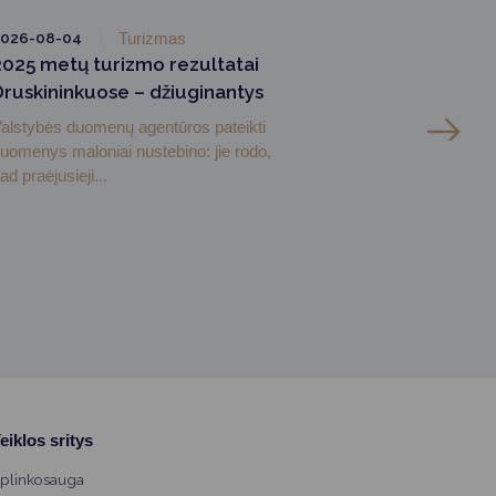
2026-08-04
Turizmas
2025 metų turizmo rezultatai
Druskininkuose – džiuginantys
alstybės duomenų agentūros pateikti
uomenys maloniai nustebino: jie rodo,
ad praėjusieji...
eiklos sritys
plinkosauga