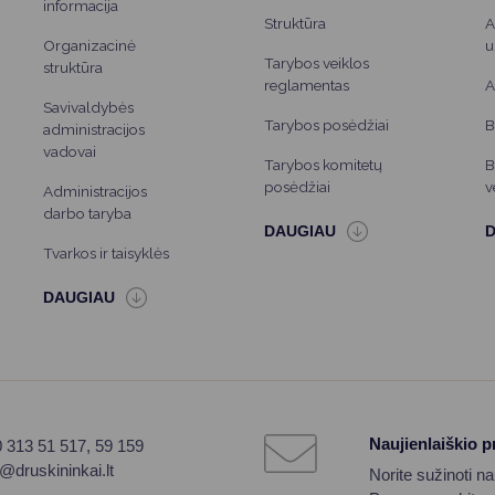
informacija
Struktūra
A
Organizacinė
u
Tarybos veiklos
struktūra
reglamentas
A
Savivaldybės
Tarybos posėdžiai
B
administracijos
vadovai
Tarybos komitetų
B
posėdžiai
v
Administracijos
darbo taryba
Tvarkos ir taisyklės
Naujienlaiškio 
0 313 51 517, 59 159
o@druskininkai.lt
Norite sužinoti n