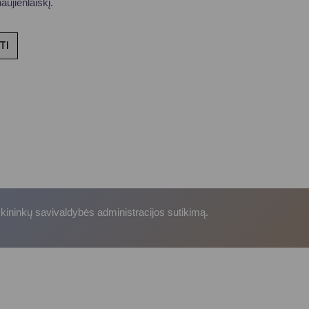
ujienlaiškį.
TI
skininkų savivaldybės administracijos sutikimą.