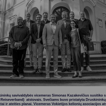
Vartotojų teisių apsauga
Pranešėjų apsauga
Asmens duomenų apsauga
kininkų savivaldybės vicemeras Simonas Kazakevičius susitiko su
 Reiseverband) atstovais. Svečiams buvo pristatyta Druskininkų s
tai ir ateities planai. Vicemeras Vokietijos kelionių asociacijos 