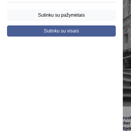
Sutinku su pažymėtais
Sutinku su visais
Praėjusią savaitę Drus
asociacijos (Deutscher
didžiausi turizmo objek