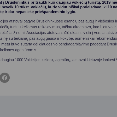
t į Druskininkus pritraukti kuo daugiau vokiečių turistų. 2019 m
beveik 10 tūkst. vokiečių, kurie vidutiniškai praleisdavo iki 10 n
ritę ir dar nepasiekę priešpandeminio lygio.
iacijos atstovai pagyrė Druskininkuose esančių paslaugų ir viešosios 
okiečių turistų keliamus reikalavimus, tačiau akcentavo, kad Lietuva ir 
plačiai žinomi. Asociacijos atstovai siūlė skatinti vietinį verslą atsive
ipažinę su teikiamų paslaugų gausa ir kokybę, asmeniškai rekomenduotų
o metu buvo sutarta dėl glaudesnio bendradarbiavimo padedant Drus
s kelionės agentūromis.
 daugiau 1000 Vokietijos kelionių agentūrų, atstovai Lietuvoje lankėsi 