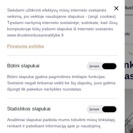
A
Šriftas:
A
A
Fonas:
Baltas
Juoda
Ilius
Taryba
Meras
Administracija
Siekdami užtikrinti efektyvų mūsų interneto svetainės
Karjera
DUK
veikimą, jos veikloje naudojame slapukus - (angl. cookies).
*}
Registruokitės priėmi
Administracin
Tęsdami naršymą interneto svetainėje, sutinkate, kad Jūsų
kompiuteryje būtų įrašomi slapukai iš interneto svetainės
Titulinis
Naujienos
Druskininkų savivaldybėje lankėsi
Darbotvarkė
Savivaldybės 
PASLAUGOS
DRUSKININKAI
www.druskininkusavivaldybe.lt
vadovai
Kontaktai
Privatumo politika
Planavimo do
2023-09-20
Tu
Vicemerai
Druskinink
Korupcijos pre
Būtini slapukai
Įjungta
Išjungta
Mero patarėja
kelionių a
Viešieji pirkim
Būtini slapukai įgalina pagrindines tinklapio funkcijas.
Svetainė negali tinkamai veikti be šių slapukų, juos galima
Lygios galim
išjungti tik pakeitus naršyklės nuostatas.
Savivaldybės
projektai
Statistikos slapukai
Įjungta
Išjungta
Finansų valdym
Analitiniai slapukai padeda mums tobulinti mūsų tinklalapį,
renkant ir pateikiant informaciją apie jo naudojimą.
Organizacinė 