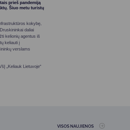
etais prieš pandemiją
aktų. Šiuo metu turistų
infrastruktūros kokybę,
Druskininkai daliai
žti kelionių agentus iš
 keliauti į
kininkų verslams
VšĮ „Keliauk Lietuvoje“
VISOS NAUJIENOS