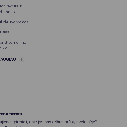
rchitektūra ir
rbanistika
tliekų tvarkymas
ūstas
endruomeninė
eikla
prenumerata
aujienas pirmieji, apie jas paskelbus mūsų svetainėje?