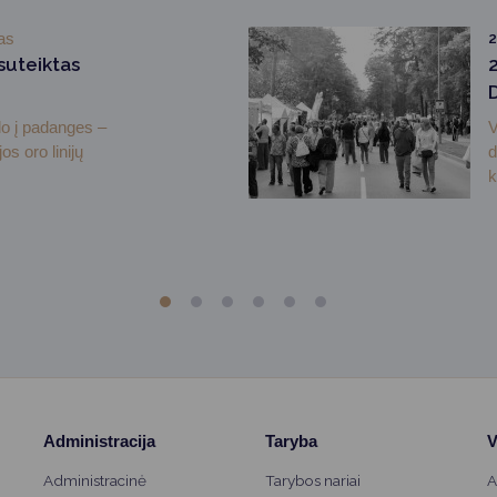
as
 suteiktas
lo į padanges –
V
os oro linijų
d
k
Administracija
Taryba
V
Administracinė
Tarybos nariai
A