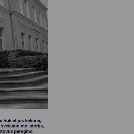
 Vokietijos kelionių
veikatinimo istorija,
atstovus paragino