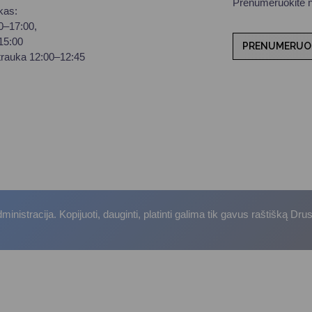
Prenumeruokite na
kas:
00–17:00,
–15:00
PRENUMERUO
trauka 12:00–12:45
istracija. Kopijuoti, dauginti, platinti galima tik gavus raštišką Dru