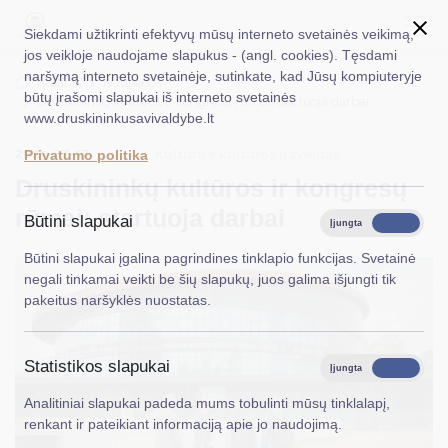
Siekdami užtikrinti efektyvų mūsų interneto svetainės veikimą,
jos veikloje naudojame slapukus - (angl. cookies). Tęsdami
naršymą interneto svetainėje, sutinkate, kad Jūsų kompiuteryje
EN
Ieškoti...
Titulinis
Naujienos
būtų įrašomi slapukai iš interneto svetainės
Druskininkų kultūros ir kongresų rūmai: startuoja darbai
www.druskininkusavivaldybe.lt
Taryba
2025-07-17
Kultūra ir kultūros paveldas
Privatumo politika
Meras
Druskininkų kultūros ir kongresų
Administracija
rūmai: startuoja darbai
Būtini slapukai
Įjungta
Išjungta
Veiklos sritys
Būtini slapukai įgalina pagrindines tinklapio funkcijas. Svetainė
negali tinkamai veikti be šių slapukų, juos galima išjungti tik
Teisinė informacija
pakeitus naršyklės nuostatas.
Struktūra ir kontaktinė informacija
Statistikos slapukai
Karjera
Įjungta
Išjungta
Analitiniai slapukai padeda mums tobulinti mūsų tinklalapį,
DUK
renkant ir pateikiant informaciją apie jo naudojimą.
PASLAUGOS