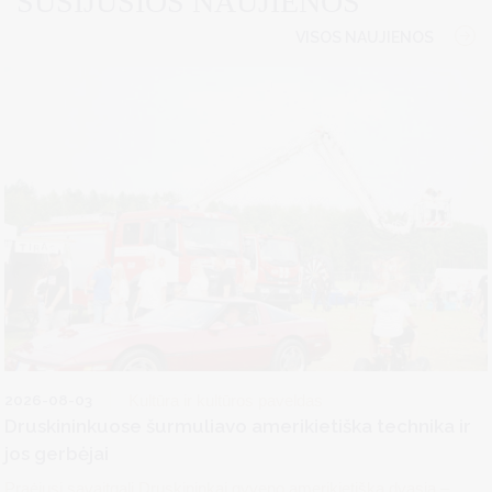
SUSIJUSIOS NAUJIENOS
VISOS NAUJIENOS
2026-08-03
Kultūra ir kultūros paveldas
Druskininkuose šurmuliavo amerikietiška technika ir
jos gerbėjai
Praėjusį savaitgalį Druskininkai gyveno amerikietiška dvasia –