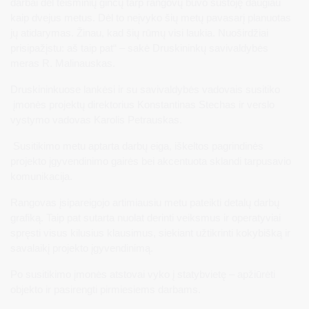
darbai dėl teisminių ginčų tarp rangovų buvo sustoję daugiau
kaip dvejus metus. Dėl to neįvyko šių metų pavasarį planuotas
jų atidarymas. Žinau, kad šių rūmų visi laukia. Nuoširdžiai
prisipažįstu: aš taip pat“ – sakė Druskininkų savivaldybės
meras R. Malinauskas.
Druskininkuose lankėsi ir su savivaldybės vadovais susitiko
įmonės projektų direktorius Konstantinas Stechas ir verslo
vystymo vadovas Karolis Petrauskas.
Susitikimo metu aptarta darbų eiga, iškeltos pagrindinės
projekto įgyvendinimo gairės bei akcentuota sklandi tarpusavio
komunikacija.
Rangovas įsipareigojo artimiausiu metu pateikti detalų darbų
grafiką. Taip pat sutarta nuolat derinti veiksmus ir operatyviai
spręsti visus kilusius klausimus, siekiant užtikrinti kokybišką ir
savalaikį projekto įgyvendinimą.
Po susitikimo įmonės atstovai vyko į statybvietę – apžiūrėti
objekto ir pasirengti pirmiesiems darbams.