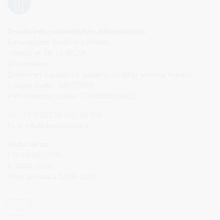
Druskininkų savivaldybės administracija
Savivaldybės biudžetinė įstaiga,
Vilniaus al. 18, LT-66119
Druskininkai
Duomenys kaupiami ir saugomi Juridinių asmenų registre
Įstaigos kodas: 188776264
PVM mokėtojo kodas: LT100008196411
Tel.: +370 313 51 517, 59 159
El. p.
info@druskininkai.lt
Darbo laikas:
I–IV 08:00–17:00,
V 08:00–15:00
Pietų pertrauka 12:00–12:45