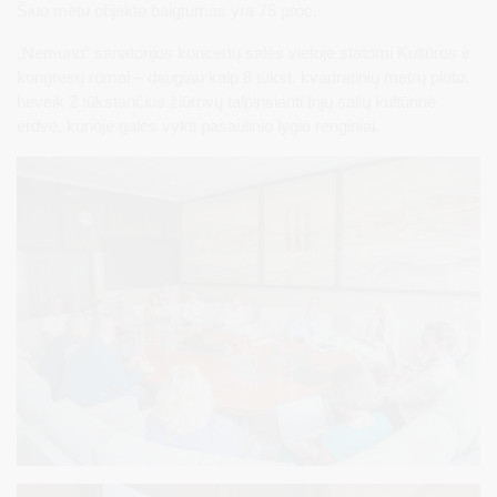
Šiuo metu objekto baigtumas yra 75 proc.
„Nemuno“ sanatorijos koncertų salės vietoje statomi Kultūros ir
kongresų rūmai – daugiau kaip 8 tūkst. kvadratinių metrų ploto,
beveik 2 tūkstančius žiūrovų talpinsianti trijų salių kultūrinė
erdvė, kurioje galės vykti pasaulinio lygio renginiai.