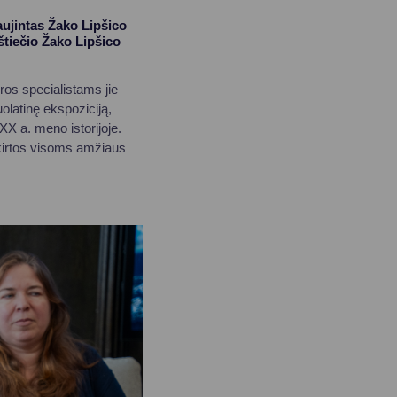
aujintas Žako Lipšico
štiečio Žako Lipšico
os specialistams jie
olatinę ekspoziciją,
XX a. meno istorijoje.
kirtos visoms amžiaus