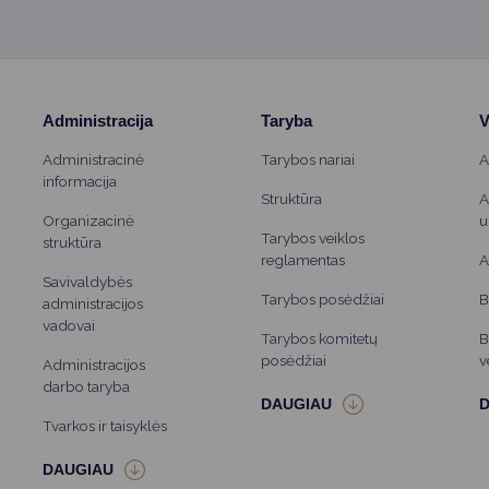
Administracija
Taryba
V
Administracinė
Tarybos nariai
A
informacija
Struktūra
A
Organizacinė
u
Tarybos veiklos
struktūra
reglamentas
A
Savivaldybės
Tarybos posėdžiai
B
administracijos
vadovai
Tarybos komitetų
B
posėdžiai
v
Administracijos
darbo taryba
Tvarkos ir taisyklės