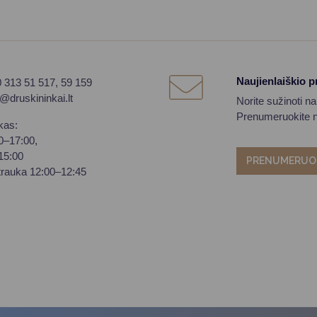
Naujienlaiškio 
0 313 51 517, 59 159
o@druskininkai.lt
Norite sužinoti n
Prenumeruokite na
kas:
00–17:00,
–15:00
PRENUMERUO
trauka 12:00–12:45