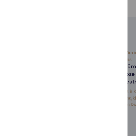
SUSIJUSIOS NAUJIENOS
2026-06-
Kultūra i
19
paveldas
Druskininkų Kultūros
kongresų rūmuose 
Cinemas“ kino teat
Druskininkų Kultūros ir 
rūmuose įrenginėjamą ki
administruos viena didžia