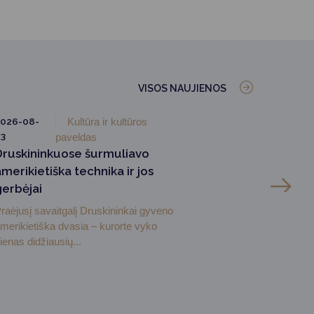
VISOS NAUJIENOS
026-08-
Kultūra ir kultūros
3
paveldas
Druskininkuose šurmuliavo
merikietiška technika ir jos
gerbėjai
raėjusį savaitgalį Druskininkai gyveno
merikietiška dvasia – kurorte vyko
ienas didžiausių...