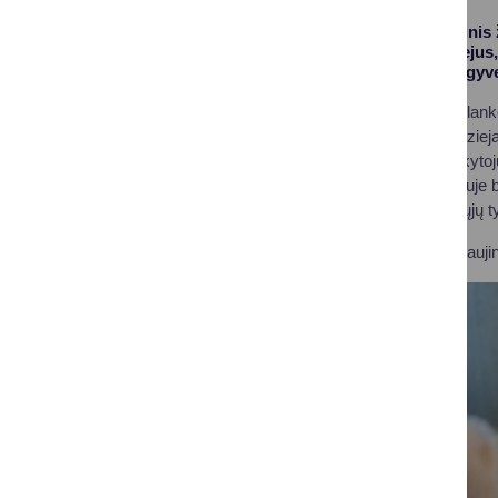
Druskininkų kultūrinis 
memorialinis muziejus,
(Jacques Lipchitz) gyve
Druskininkuose apsilank
pristatė būsimas muzieja
supažindinančią lankytoju
Atnaujintame muziejuje 
grupėms – nuo jaunųjų ty
Planuojama, kad atnaujin