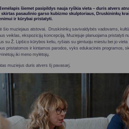
žemėlapis šiemet pasipildys nauja ryškia vieta – duris atvers atn
 skirtas pasaulinio garso kubizmo skulptoriaus, Druskininkų kra
nimui ir kūrybai pristatyti.
ė šio muziejaus atstovai. Druskininkų savivaldybės vadovams, kultūr
us veiklas, ekspozicijų koncepciją. Muziejuje planuojama pristatyti nu
s su Ž. Lipšico kūrybos keliu, ryšiais su gimtuoju miestu bei jo vieta 
bus pristatomos ir kintamos parodos, vyks edukacinės programos, s
rinėtojų iki meno mylėtojų.
tas muziejus duris atvers šį pavasarį.