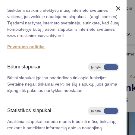
Taryba
Meras
Administracija
Siekdami užtikrinti efektyvų mūsų interneto svetainės
Karjera
DUK
veikimą, jos veikloje naudojame slapukus - (angl. cookies).
Registruokitės priėmi
Administracin
Tęsdami naršymą interneto svetainėje, sutinkate, kad Jūsų
kompiuteryje būtų įrašomi slapukai iš interneto svetainės
Darbotvarkė
Savivaldybės 
PASLAUGOS
DRUSKININKAI
www.druskininkusavivaldybe.lt
vadovai
Kontaktai
Privatumo politika
Planavimo do
Titulinis
Naujienos
Druskininkų kultūriniame žemėl
Vicemerai
Korupcijos pre
Būtini slapukai
Įjungta
Išjungta
Mero patarėja
Viešieji pirkim
2026-01-21
Ku
Būtini slapukai įgalina pagrindines tinklapio funkcijas.
Svetainė negali tinkamai veikti be šių slapukų, juos galima
Druskinink
Lygios galim
išjungti tik pakeitus naršyklės nuostatas.
muziejus
Savivaldybės
projektai
Statistikos slapukai
Įjungta
Išjungta
Finansų valdym
Analitiniai slapukai padeda mums tobulinti mūsų tinklalapį,
renkant ir pateikiant informaciją apie jo naudojimą.
Organizacinė 