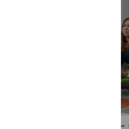
Dalintis soc. tinkluose: