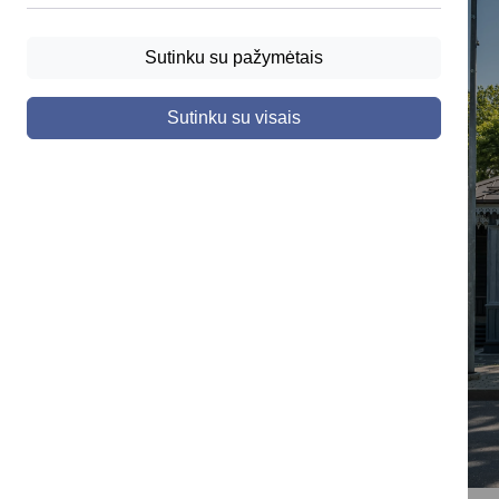
Sutinku su pažymėtais
Sutinku su visais