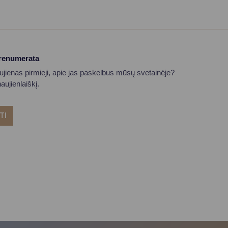
prenumerata
aujienas pirmieji, apie jas paskelbus mūsų svetainėje?
ujienlaiškį.
TI