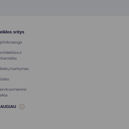
eiklos sritys
plinkosauga
rchitektūra ir
rbanistika
tliekų tvarkymas
ūstas
endruomeninė
eikla