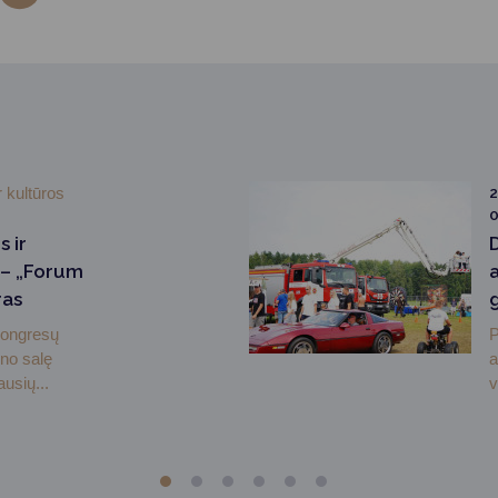
r kultūros
2
0
 ir
– „Forum
a
ras
kongresų
P
no salę
a
usių...
v