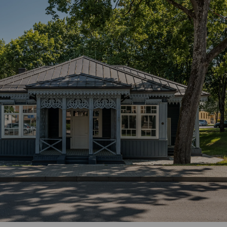
Vartotojų teisių apsauga
Pranešėjų apsauga
Asmens duomenų apsauga