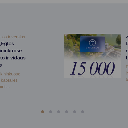
ijos ir verslas
2
„Eglės
kininkuose
ko ir vidaus
s
D
i
skininkuose
t
 kapsulės
nti...