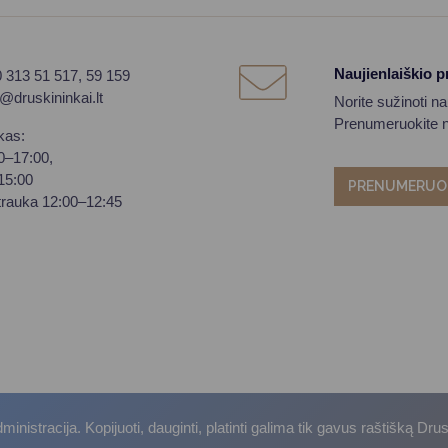
Naujienlaiškio 
0 313 51 517, 59 159
o@druskininkai.lt
Norite sužinoti n
Prenumeruokite na
kas:
00–17:00,
–15:00
PRENUMERUO
trauka 12:00–12:45
istracija. Kopijuoti, dauginti, platinti galima tik gavus raštišką Dru