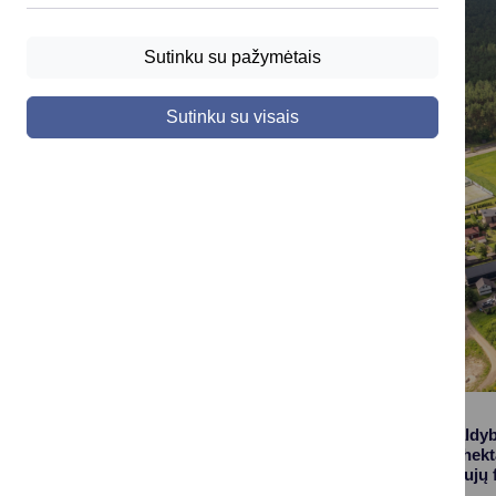
Sutinku su pažymėtais
Sutinku su visais
Druskininkų savivaldyb
ilgalaikę beveik 47 hek
atnaujinimui bei naujų f