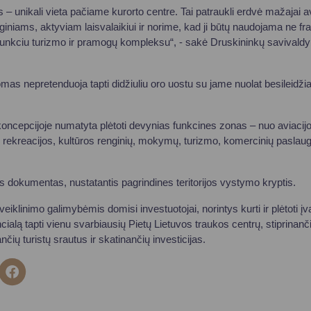
 unikali vieta pačiame kurorto centre. Tai patraukli erdvė mažajai avi
niams, aktyviam laisvalaikiui ir norime, kad ji būtų naudojama ne fra
afunkciu turizmo ir pramogų kompleksu“, - sakė Druskininkų savival
as nepretenduoja tapti didžiuliu oro uostu su jame nuolat besileidžian
koncepcijoje numatyta plėtoti devynias funkcines zonas – nuo aviacijo
to, rekreacijos, kultūros renginių, mokymų, turizmo, komercinių pasl
is dokumentas, nustatantis pagrindines teritorijos vystymo kryptis.
iklinimo galimybėmis domisi investuotojai, norintys kurti ir plėtoti įvai
otencialą tapti vienu svarbiausių Pietų Lietuvos traukos centrų, stiprinan
ių turistų srautus ir skatinančių investicijas.