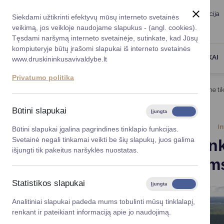
Taryba
Meras
Administracija
Siekdami užtikrinti efektyvų mūsų interneto svetainės
Karjera
DUK
veikimą, jos veikloje naudojame slapukus - (angl. cookies).
Registruokitės priėmi
Administracin
Tęsdami naršymą interneto svetainėje, sutinkate, kad Jūsų
kompiuteryje būtų įrašomi slapukai iš interneto svetainės
Darbotvarkė
Savivaldybės 
PASLAUGOS
DRUSKININKAI
www.druskininkusavivaldybe.lt
vadovai
Kontaktai
Privatumo politika
Planavimo do
Titulinis
Naujienos
Druskininkų aerodromas – ne tik
Vicemerai
Korupcijos pre
Būtini slapukai
Įjungta
Išjungta
Mero patarėja
Viešieji pirkim
2026-06-04
In
Būtini slapukai įgalina pagrindines tinklapio funkcijas.
Svetainė negali tinkamai veikti be šių slapukų, juos galima
Druskinink
Lygios galim
išjungti tik pakeitus naršyklės nuostatas.
renginiam
Savivaldybės
projektai
Statistikos slapukai
Įjungta
Išjungta
Finansų valdym
Analitiniai slapukai padeda mums tobulinti mūsų tinklalapį,
renkant ir pateikiant informaciją apie jo naudojimą.
Organizacinė 