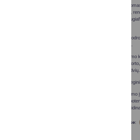
„Druskininkų aerodromas –
sportui, mokymams, rengi
ir taptų moderniu daugi
Malinauskas.
Jis pabrėžė, kad aerodrom
keleiviniais lėktuvais.
Patvirtintoje aerodromo 
infrastruktūros iki spor
poreikiams skirtų erdvių.
Koncepcija yra strategin
Druskininkų aerodromo įve
teritorija turi didžiulį p
konkurencingumą, didinanč
Dalintis soc. tinkluose: