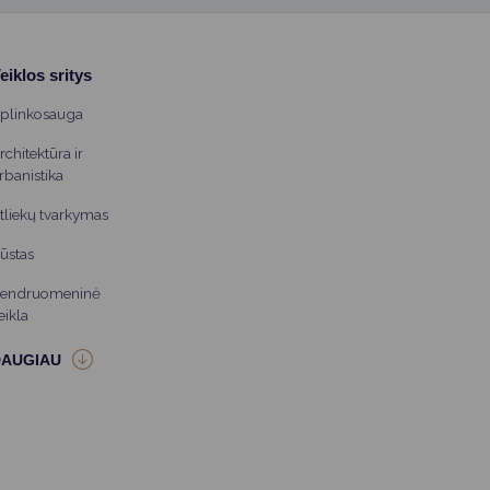
eiklos sritys
plinkosauga
rchitektūra ir
rbanistika
tliekų tvarkymas
ūstas
endruomeninė
eikla