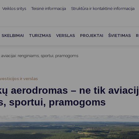
Veiklos sritys
Teisinė informacija
Struktūra ir kontaktinė informacija
mui
ė informacija
Teisės aktai
Struktūra ir kontaktinė
informacija
administracijos
Norminiai teisės aktai
SKELBIMAI
TURIZMAS
VERSLAS
PROJEKTAI
ŠVIETIMAS
R
Asmenų aptarnavimas
Teisės aktų projektai
kumentai
Konsultavimasis su
 aviacijai: renginiams, sportui, pramogoms
Mero potvarkiai
visuomene
vencija
Tyrimai ir analizės
Savivaldybės įstaigos
ai
vesticijos ir verslas
Valstybės garantuojama
Darbo grupės ir komisijos
ų aerodromas – ne tik aviacij
ybės
teisinė pagalba
Seniūnijos
s, sportui, pramogoms
 remiami
Teisės aktų pažeidimai
Nuorodos
Galiojančio teisinio
as ir apskaita
reguliavimo poveikio ex post
vertinimas
struktūra