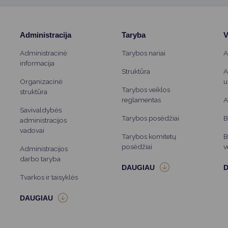
Administracija
Taryba
V
Administracinė
Tarybos nariai
A
informacija
Struktūra
A
Organizacinė
u
Tarybos veiklos
struktūra
reglamentas
A
Savivaldybės
Tarybos posėdžiai
B
administracijos
vadovai
Tarybos komitetų
B
posėdžiai
v
Administracijos
darbo taryba
Tvarkos ir taisyklės