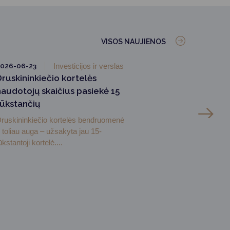
VISOS NAUJIENOS
026-06-23
Investicijos ir verslas
Druskininkiečio kortelės
naudotojų skaičius pasiekė 15
tūkstančių
ruskininkiečio kortelės bendruomenė
r toliau auga – užsakyta jau 15-
ūkstantoji kortelė....