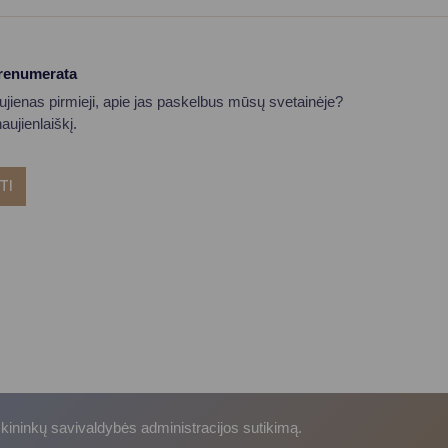
prenumerata
aujienas pirmieji, apie jas paskelbus mūsų svetainėje?
ujienlaiškį.
TI
skininkų savivaldybės administracijos sutikimą.