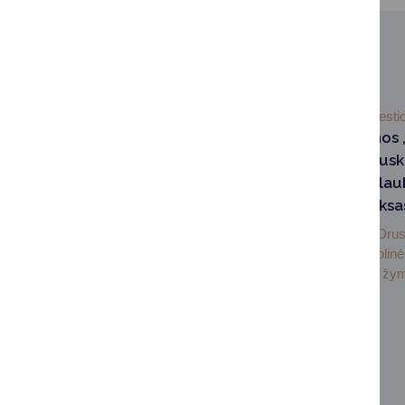
SUSIJUSIOS NAUJIENOS
2026-04-17
Investic
Didelės permainos 
sanatorijoje“: Drus
iškils modernus lau
baseinų kompleksa
„Eglės sanatorijoje“ Dru
buvo surengta simbolinė
įkasimo ceremonija, žymi