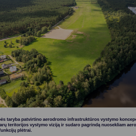
Vartotojų teisių apsauga
Pranešėjų apsauga
Asmens duomenų apsauga
ės taryba patvirtino aerodromo infrastruktūros vystymo koncepci
tarų teritorijos vystymo viziją ir sudaro pagrindą nuosekliam ae
unkcijų plėtrai.