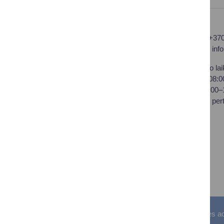
Druskininkų savivaldybės
Tel.: +37
administracija
El. p.
inf
Savivaldybės biudžetinė
Darbo lai
įstaiga,
I–IV 08:
Vilniaus al. 18, LT-66119
V 08:00
Druskininkai
Pietų per
Duomenys kaupiami ir
saugomi Juridinių asmenų
registre
Įstaigos kodas: 188776264
PVM mokėtojo kodas:
LT100008196411
Visos teisės saugomos. © Druskininkų savivaldybės admin