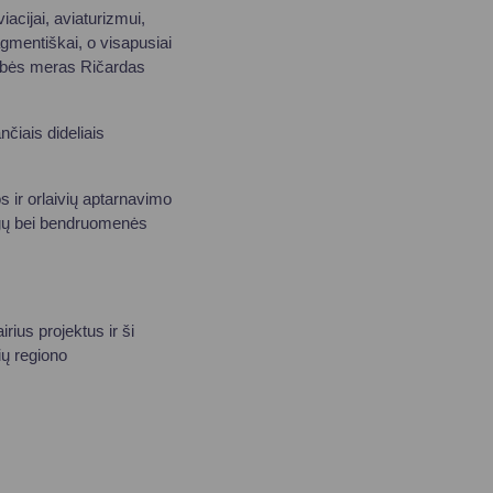
acijai, aviaturizmui,
gmentiškai, o visapusiai
dybės meras Ričardas
čiais dideliais
s ir orlaivių aptarnavimo
augų bei bendruomenės
rius projektus ir ši
čių regiono