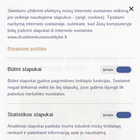
Siekdami užtikrinti efektyvų mūsų interneto svetainės veikimą,
jos veikloje naudojame slapukus - (angl. cookies). Tęsdami
naršymą interneto svetainėje, sutinkate, kad Jūsų kompiuteryje
EN
Ieškoti...
Titulinis
Naujienos
būtų įrašomi slapukai iš interneto svetainės
Druskininkiečiai puikiai išlaikė atliekų kultūros iššūkį
www.druskininkusavivaldybe.lt
Taryba
2025-06-05
Aplinkosauga
Privatumo politika
Meras
Druskininkiečiai puikiai išlaikė
Administracija
atliekų kultūros iššūkį
Būtini slapukai
Įjungta
Išjungta
Veiklos sritys
Būtini slapukai įgalina pagrindines tinklapio funkcijas. Svetainė
negali tinkamai veikti be šių slapukų, juos galima išjungti tik
Teisinė informacija
pakeitus naršyklės nuostatas.
Struktūra ir kontaktinė informacija
Statistikos slapukai
Karjera
Įjungta
Išjungta
Analitiniai slapukai padeda mums tobulinti mūsų tinklalapį,
DUK
renkant ir pateikiant informaciją apie jo naudojimą.
PASLAUGOS