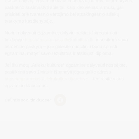
Pasak dalyvių, egzamino klausimai buvo įdomūs, informatyvūs,
paskatino susimąstyti apie tai, kaip kiekvienas iš mūsų gali
prisidėti prie tvaresnio vartojimo bei atsakingesnio atliekų
tvarkymo kasdienybėje.
Norint dalyvauti Egzamine, dalyviui reikia užsiregistruoti
tinklapyje
https://egzaminas.atliekukultura.lt/
ir susikurti savo
asmeninę paskyrą – joje galėsite nuotoliniu būdu spręsti
egzaminą, matyti savo rezultatus ir atsisiųsti diplomą.
Jei šių metų „Atliekų kultūros“ egzamine dalyvauti nespėjote,
pasitikrinti savo žinias ir išbandyti jėgas galite adresu
https://egzaminas.atliekukultura.lt/archive
– ten rasite visus
egzamino klausimus.
Dalintis soc. tinkluose: