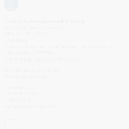
Druskininkų savivaldybės administracija
Savivaldybės biudžetinė įstaiga,
Vilniaus al. 18, LT-66119
Druskininkai
Duomenys kaupiami ir saugomi Juridinių asmenų registre
Įstaigos kodas: 188776264
PVM mokėtojo kodas: LT100008196411
Tel.: +370 313 51 517, 59 159
El. p.
info@druskininkai.lt
Darbo laikas:
I–IV 08:00–17:00,
V 08:00–15:00
Pietų pertrauka 12:00–12:45